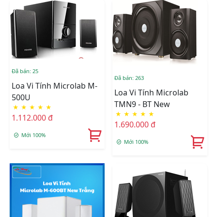
Đã bán: 25
Đã bán: 263
Loa Vi Tính Microlab M-
Loa Vi Tính Microlab
500U
TMN9 - BT New
★
★
★
★
★
★
★
★
★
★
1.112.000 đ
1.690.000 đ
Mới 100%
Mới 100%