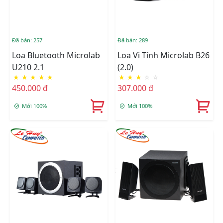
Đã bán: 257
Đã bán: 289
Loa Bluetooth Microlab
Loa Vi Tính Microlab B26
U210 2.1
(2.0)
★
★
★
★
★
★
★
★
☆
☆
450.000 đ
307.000 đ
Mới 100%
Mới 100%