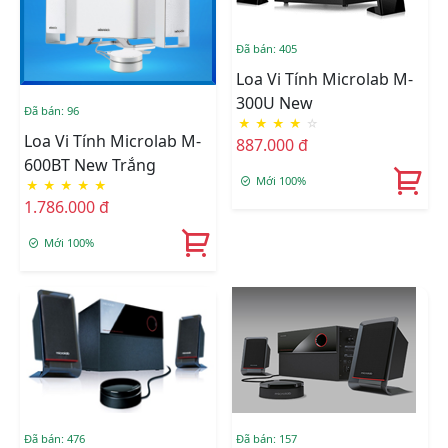
Đã bán: 405
Loa Vi Tính Microlab M-
300U New
Đã bán: 96
★
★
★
★
☆
Loa Vi Tính Microlab M-
887.000 đ
600BT New Trắng
Mới 100%
★
★
★
★
★
1.786.000 đ
Mới 100%
Đã bán: 157
Đã bán: 476