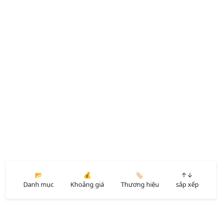
📂
💰
🏷️
↑↓
Danh mục
Khoảng giá
Thương hiệu
sắp xếp