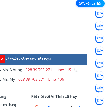
Tư vấn cá nhân
6
KẾ TOÁN - CÔNG NỢ - HÓA ĐƠN
Ms. Nhung -
028 39 703 271 - Line: 115
Ms. My -
028 39 703 271 - Line: 106
hung
Kết nối với Vi Tính Lê Huy
 định chung