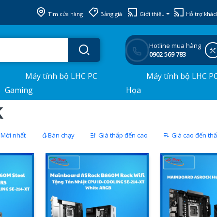
Tìm cửa hàng
Bảng giá
Giới thiệu
Hỗ trợ khác
Hotline mua hàng
0902 569 783
Máy tính bộ LHC PC
Máy tính bộ LHC P
Gaming
Họa
k
Mới nhất
Bán chạy
Giá thấp đến cao
Giá cao đến th