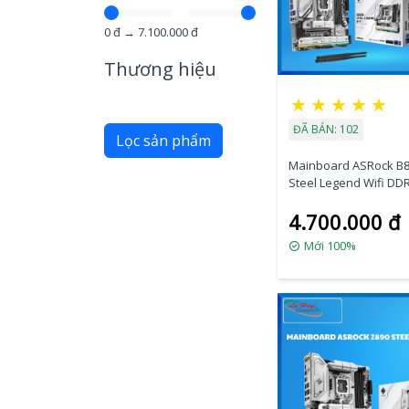
0
đ →
7.100.000
đ
Thương hiệu
★
★
★
★
★
ĐÃ BÁN: 102
Lọc sản phẩm
Mainboard ASRock B
Steel Legend Wifi DD
Tản nhiệt CPU ID-COO
4.700.000 đ
214-XT White ARGB
Mới 100%