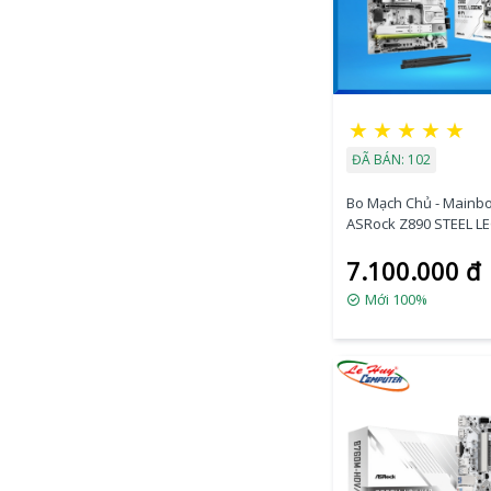
★
★
★
★
★
ĐÃ BÁN: 102
Bo Mạch Chủ - Mainb
ASRock Z890 STEEL L
WIFI
7.100.000 đ
Mới 100%