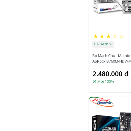
★
★
★
☆
☆
ĐÃ BÁN: 51
Bo Mạch Chủ - Mainb
ASRock B760M-HDV/M
2.480.000 đ
Mới 100%