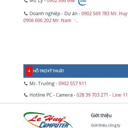
Ms. Ly -
0902 556 648
Doanh nghiệp - Dự án -
0902 569 783 Mr. Huy
0906 606 202 Mr. Nam
4
HỖ TRỢ KỸ THUẬT
Mr. Trường -
0902 557 911
Hotline PC - Camera -
028 39 703 271 - Line 1
Giới thiệu
Giới thiệu công ty