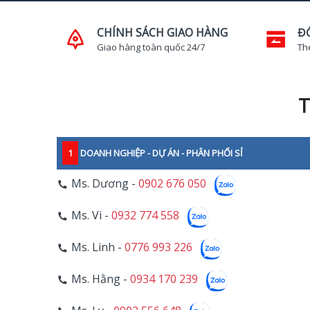
CHÍNH SÁCH GIAO HÀNG
Đ
Giao hàng toàn quốc 24/7
Th
T
1
DOANH NGHIỆP - DỰ ÁN - PHÂN PHỐI SỈ
Ms. Dương -
0902 676 050
Ms. Vi -
0932 774 558
Ms. Linh -
0776 993 226
Ms. Hằng -
0934 170 239