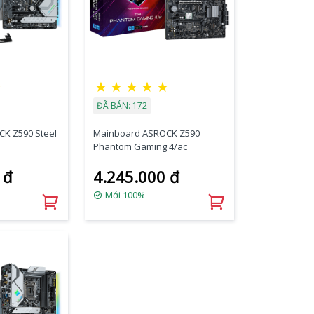
★
★
★
★
★
★
ĐÃ BÁN: 172
K Z590 Steel
Mainboard ASROCK Z590
Phantom Gaming 4/ac
 đ
4.245.000 đ
Mới 100%