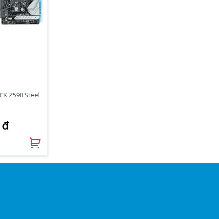
☆
K Z590 Steel
 đ