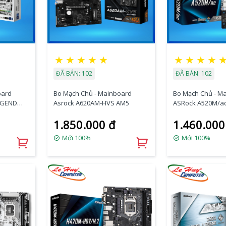
★
★
★
★
★
★
★
★
★
ĐÃ BÁN: 102
ĐÃ BÁN: 102
oard
Bo Mạch Chủ - Mainboard
Bo Mạch Chủ - M
EGEND
Asrock A620AM-HVS AM5
ASRock A520M/ac
5G WiFi)
1.850.000 đ
1.460.000
Mới 100%
Mới 100%