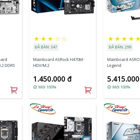
★
★
★
☆
☆
★
★
★
★
ĐÃ BÁN: 347
ĐÃ BÁN: 299
oard
Mainboard ASRock H470M-
Mainboard ASROC
.2 DDR5
HDV/M.2
Legend
1.450.000 đ
5.415.000
Mới 100%
Mới 100%