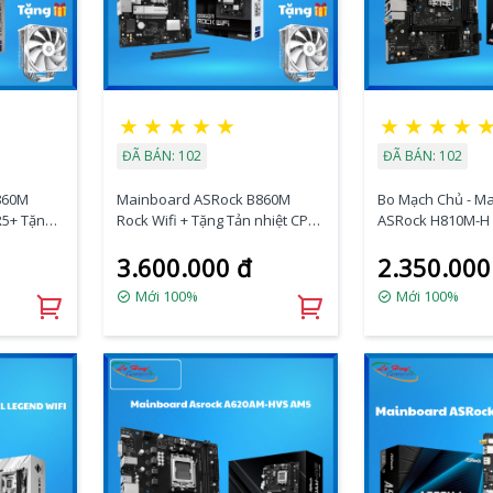
★
★
★
★
★
★
★
★
★
ĐÃ BÁN: 102
ĐÃ BÁN: 102
860M
Mainboard ASRock B860M
Bo Mạch Chủ - M
R5+ Tặng
Rock Wifi + Tặng Tản nhiệt CPU
ASRock H810M-H
LING SE-
ID-COOLING SE-214-XT White
3.600.000 đ
2.350.000
ARGB
Mới 100%
Mới 100%