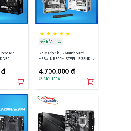
★
★
★
★
★
★
ĐÃ BÁN: 102
ainboard
Bo Mạch Chủ - Mainboard
 DDR5
ASRock B860M STEEL LEGEND
WIFI
 đ
4.700.000 đ
Mới 100%