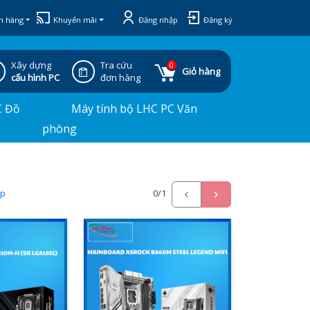
h hàng
Khuyến mãi
Đăng nhập
Đăng ký
Xây dựng
Tra cứu
0
Giỏ hàng
cấu hình PC
đơn hàng
C Đồ
Máy tính bộ LHC PC Văn
phòng
ấp
0
/1