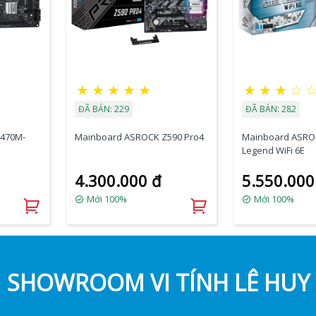
★
★
★
★
★
★
★
★
☆
ĐÃ BÁN: 229
ĐÃ BÁN: 282
470M-
Mainboard ASROCK Z590 Pro4
Mainboard ASROC
Legend WiFi 6E
4.300.000 đ
5.550.000
Mới 100%
Mới 100%
SHOWROOM VI TÍNH LÊ HUY