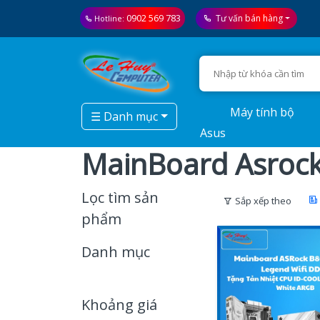
0902 569 783
Tư vấn bán hàng
Hotline:
Máy tính bộ
☰ Danh mục
Asus
MainBoard Asroc
Lọc tìm sản
Sắp xếp theo
phẩm
Danh mục
Khoảng giá