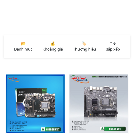
📂
💰
🏷️
↑↓
Danh mục
Khoảng giá
Thương hiệu
sắp xếp