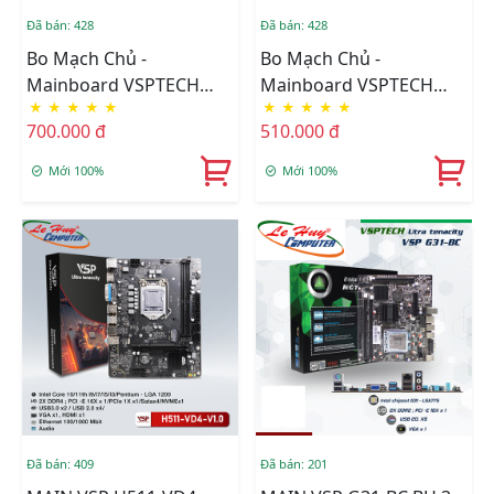
Đã bán: 428
Đã bán: 428
Bo Mạch Chủ -
Bo Mạch Chủ -
Mainboard VSPTECH
Mainboard VSPTECH
★
★
★
★
★
★
★
★
★
★
H81 B8H V2.7
H61 X7 V91
700.000 đ
510.000 đ
Mới 100%
Mới 100%
Đã bán: 409
Đã bán: 201