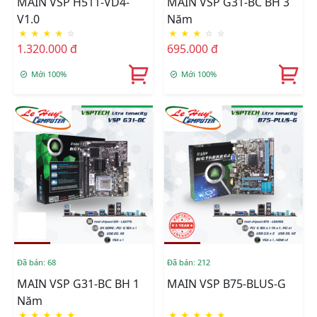
MAIN VSP H511-VD4-
MAIN VSP G31-BC BH 3
V1.0
Năm
★
★
★
★
☆
★
★
★
☆
☆
1.320.000 đ
695.000 đ
Mới 100%
Mới 100%
Đã bán: 68
Đã bán: 212
MAIN VSP G31-BC BH 1
MAIN VSP B75-BLUS-G
Năm
★
★
★
★
★
★
★
★
★
★