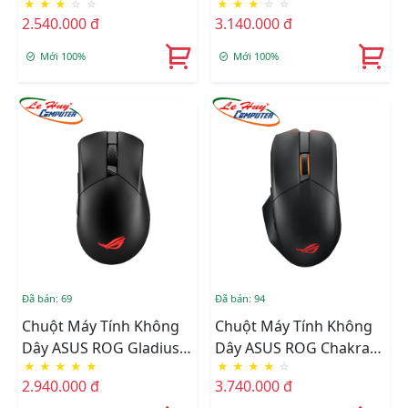
★
★
★
☆
☆
★
★
★
☆
☆
Wireless AimPoint Black
III Wireless AimPoint
2.540.000 đ
3.140.000 đ
White
Mới 100%
Mới 100%
Đã bán: 69
Đã bán: 94
Chuột Máy Tính Không
Chuột Máy Tính Không
Dây ASUS ROG Gladius
Dây ASUS ROG Chakram
★
★
★
★
★
★
★
★
★
☆
III Wireless AimPoint
X
2.940.000 đ
3.740.000 đ
Black