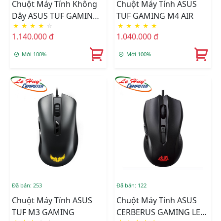
Chuột Máy Tính Không
Chuột Máy Tính ASUS
Dây ASUS TUF GAMING
TUF GAMING M4 AIR
★
★
★
★
☆
★
★
★
★
★
M4 Wireless
1.140.000 đ
1.040.000 đ
Mới 100%
Mới 100%
Đã bán: 253
Đã bán: 122
Chuột Máy Tính ASUS
Chuột Máy Tính ASUS
TUF M3 GAMING
CERBERUS GAMING LED