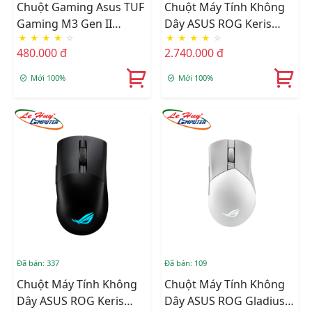
Chuột Gaming Asus TUF
Chuột Máy Tính Không
Gaming M3 Gen II
Dây ASUS ROG Keris
★
★
★
★
☆
★
★
★
★
☆
90MP0320-BMUA00
Wireless AimPoint White
480.000 đ
2.740.000 đ
Mới 100%
Mới 100%
Đã bán: 337
Đã bán: 109
Chuột Máy Tính Không
Chuột Máy Tính Không
Dây ASUS ROG Keris
Dây ASUS ROG Gladius