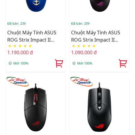
Đã bán: 239
Đã bán: 209
Chuột Máy Tính ASUS
Chuột Máy Tính ASUS
ROG Strix Impact II
ROG Strix Impact II
★
★
★
★
★
★
★
★
★
★
Gundam
Electro Punk
1.190.000 đ
1.090.000 đ
Mới 100%
Mới 100%