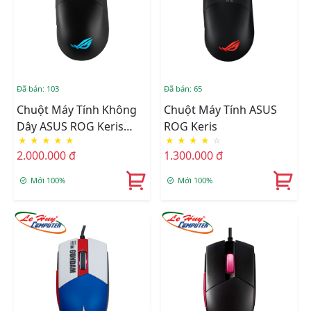
Đã bán: 103
Đã bán: 65
Chuột Máy Tính Không
Chuột Máy Tính ASUS
Dây ASUS ROG Keris
ROG Keris
★
★
★
★
★
★
★
★
★
☆
Wireless
2.000.000 đ
1.300.000 đ
Mới 100%
Mới 100%