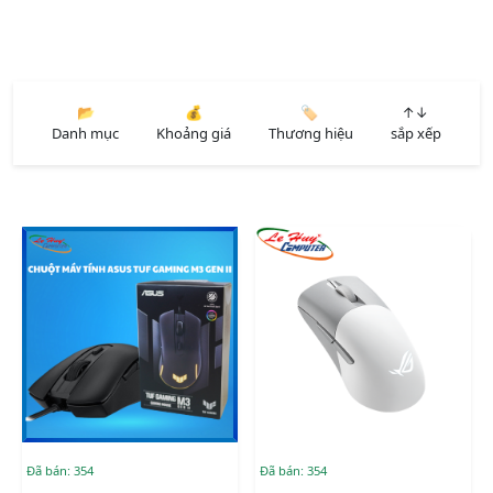
📂
💰
🏷️
↑↓
Danh mục
Khoảng giá
Thương hiệu
sắp xếp
Đã bán: 354
Đã bán: 354