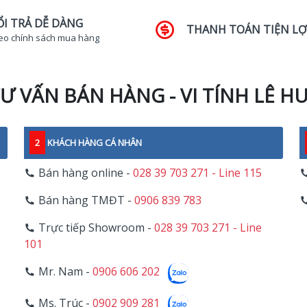
ỔI TRẢ DỄ DÀNG
THANH TOÁN TIỆN LỢ
eo chính sách mua hàng
Ư VẤN BÁN HÀNG - VI TÍNH LÊ H
2
KHÁCH HÀNG CÁ NHÂN
Bán hàng online -
028 39 703 271 - Line 115
Bán hàng TMĐT -
0906 839 783
Trực tiếp Showroom -
028 39 703 271 - Line
101
Mr. Nam -
0906 606 202
Ms. Trúc -
0902 909 281