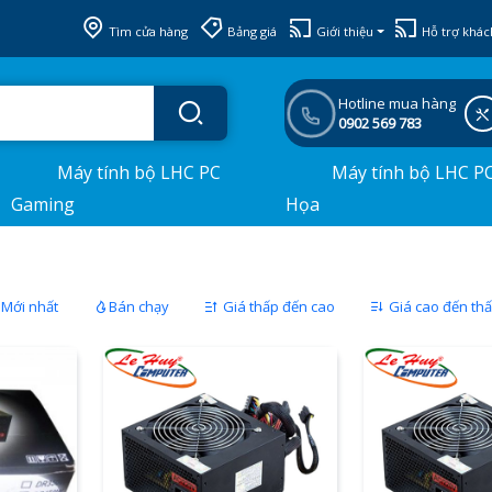
Tìm cửa hàng
Bảng giá
Giới thiệu
Hỗ trợ khác
Hotline mua hàng
0902 569 783
Máy tính bộ LHC PC
Máy tính bộ LHC P
Gaming
Họa
Mới nhất
Bán chạy
Giá thấp đến cao
Giá cao đến th