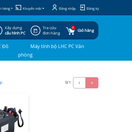
h hàng
Khuyến mãi
Đăng nhập
Đăng ký
Xây dựng
Tra cứu
0
Giỏ hàng
cấu hình PC
đơn hàng
C Đồ
Máy tính bộ LHC PC Văn
phòng
ấp
0
/1