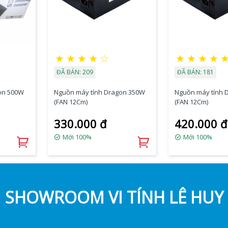
★
★
★
★
☆
★
★
★
★
ĐÃ BÁN: 209
ĐÃ BÁN: 181
on 500W
Nguồn máy tính Dragon 350W
Nguồn máy tính 
(FAN 12Cm)
(FAN 12Cm)
330.000 đ
420.000 đ
Mới 100%
Mới 100%
SHOWROOM VI TÍNH LÊ HUY