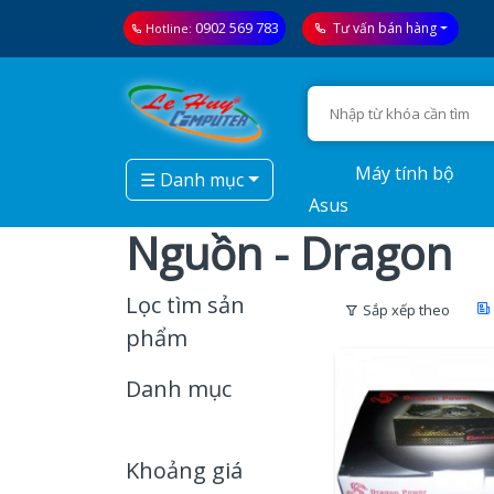
0902 569 783
Tư vấn bán hàng
Hotline:
Máy tính bộ
☰ Danh mục
Asus
Nguồn - Dragon
Lọc tìm sản
Sắp xếp theo
phẩm
Danh mục
Khoảng giá