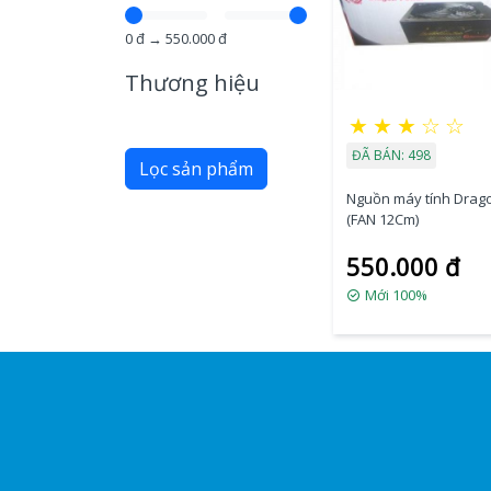
0
đ →
550.000
đ
Thương hiệu
★
★
★
☆
☆
ĐÃ BÁN: 498
Lọc sản phẩm
Nguồn máy tính Drag
(FAN 12Cm)
550.000 đ
Mới 100%