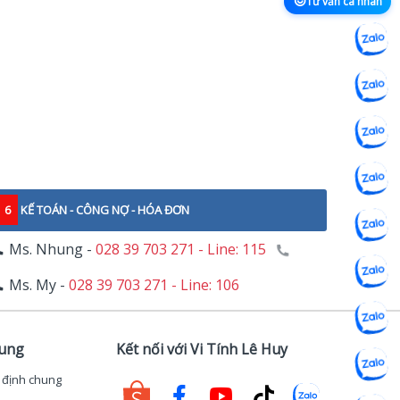
Tư vấn cá nhân
6
KẾ TOÁN - CÔNG NỢ - HÓA ĐƠN
Ms. Nhung -
028 39 703 271 - Line: 115
Ms. My -
028 39 703 271 - Line: 106
hung
Kết nối với Vi Tính Lê Huy
 định chung