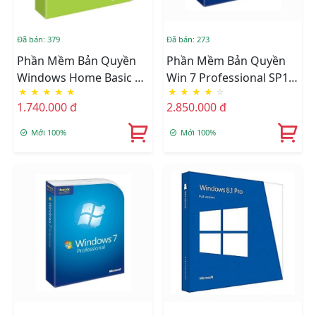
Đã bán: 379
Đã bán: 273
Phần Mềm Bản Quyền
Phần Mềm Bản Quyền
Windows Home Basic 7
Win 7 Professional SP1x
★
★
★
★
★
★
★
★
★
☆
32-Bit Eng F2C-00932
64bit English 1pk DSP
1.740.000 đ
2.850.000 đ
OEI Not To China DVD
LCP (FQC - 08289)
Mới 100%
Mới 100%