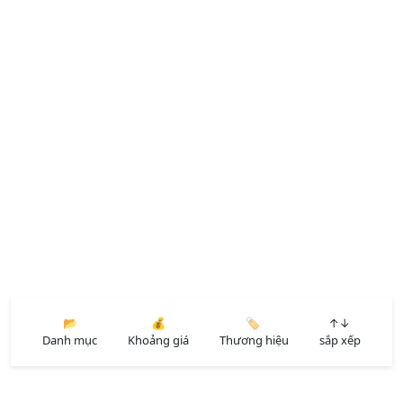
📂
💰
🏷️
↑↓
Danh mục
Khoảng giá
Thương hiệu
sắp xếp