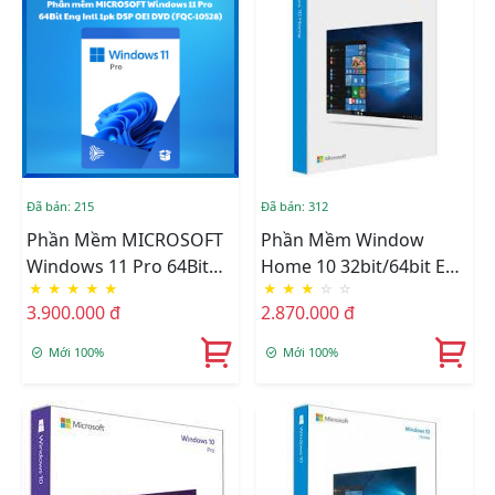
Đã bán: 215
Đã bán: 312
Phần Mềm MICROSOFT
Phần Mềm Window
Windows 11 Pro 64Bit
Home 10 32bit/64bit Eng
★
★
★
★
★
★
★
★
☆
☆
Eng Intl 1pk DSP OEI
Intl USB RS (KW9-00478)
3.900.000 đ
2.870.000 đ
DVD (FQC-10528)
Mới 100%
Mới 100%