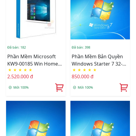
Đã bán: 182
Đã bán: 398
Phần Mềm Microsoft
Phần Mềm Bản Quyền
KW9-00185 Win Home
Windows Starter 7 32-Bit
★
★
★
★
★
★
★
★
★
★
10 Win32 Eng Intl 1pk
Eng SEA GJC-00579
2.520.000 đ
850.000 đ
DSP OEI DVD
Mới 100%
Mới 100%