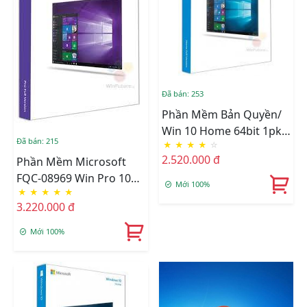
Đã bán: 253
Phần Mềm Bản Quyền/
Win 10 Home 64bit 1pk
Đã bán: 215
★
★
★
★
☆
DSP OEI DVD (KW9-
2.520.000 đ
Phần Mềm Microsoft
00139)
FQC-08969 Win Pro 10
Mới 100%
★
★
★
★
★
Win32 Eng Intl 1pk DSP
3.220.000 đ
OEI DVD
Mới 100%