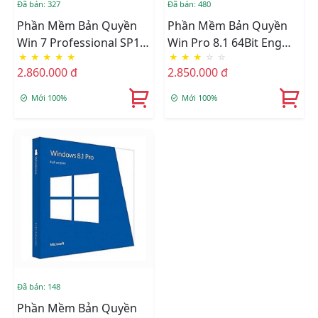
Đã bán: 327
Đã bán: 480
Phần Mềm Bản Quyền
Phần Mềm Bản Quyền
Win 7 Professional SP1x
Win Pro 8.1 64Bit Eng
★
★
★
★
★
★
★
★
☆
☆
32bit English 1pk DSP
DSP OEI DVD (FQC -
2.860.000 đ
2.850.000 đ
OEI Not To China DVD
06949)
LCP (FQC - 08279)
Mới 100%
Mới 100%
Đã bán: 148
Phần Mềm Bản Quyền