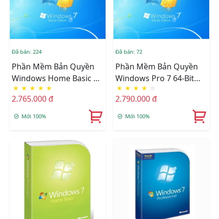
Đã bán: 224
Đã bán: 72
Phần Mềm Bản Quyền
Phần Mềm Bản Quyền
Windows Home Basic 7
Windows Pro 7 64-Bit
★
★
★
★
★
★
★
★
★
☆
64-Bit Eng F2C-02203
English FQC-04725
2.765.000 đ
2.790.000 đ
Mới 100%
Mới 100%