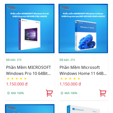
Đã bán: 215
Đã bán: 215
Phần Mềm MICROSOFT
Phần Mềm Microsoft
Windows Pro 10 64Bit
Windows Home 11 64Bit
★
★
★
★
★
★
★
★
★
★
Eng Intl OEI DVD (FQC-
Eng Intl 1pk DSP OEI
1.150.000 đ
1.150.000 đ
08929)
DVD (KW9-00632)
Mới 100%
Mới 100%