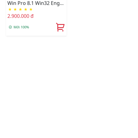
Win Pro 8.1 Win32 Eng
★
★
★
★
★
Intl 1pk DSP OEI DVD
2.900.000 đ
(FQC - 06987)
Mới 100%