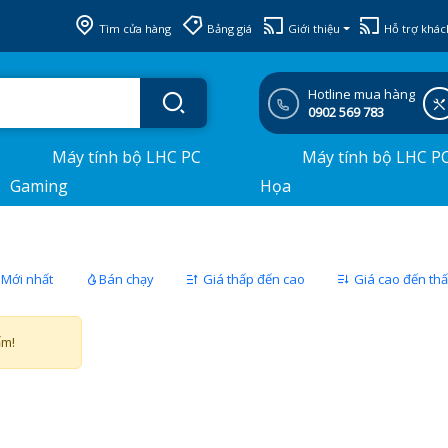
Tìm cửa hàng
Bảng giá
Giới thiệu
Hỗ trợ khác
Hotline mua hàng
0902 569 783
Máy tính bộ LHC PC
Máy tính bộ LHC P
Gaming
Họa
Mới nhất
Bán chạy
Giá thấp đến cao
Giá cao đến th
ẩm!