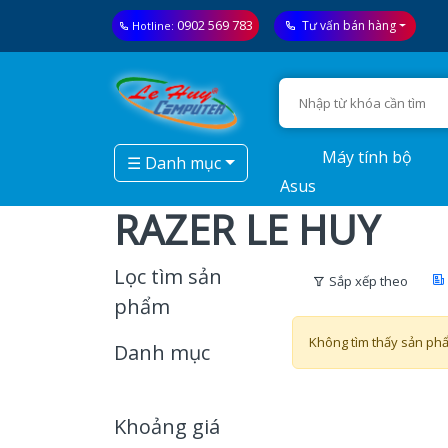
0902 569 783
Tư vấn bán hàng
Hotline:
Máy tính bộ
☰ Danh mục
Asus
RAZER LE HUY
Lọc tìm sản
Sắp xếp theo
phẩm
Không tìm thấy sản ph
Danh mục
Khoảng giá