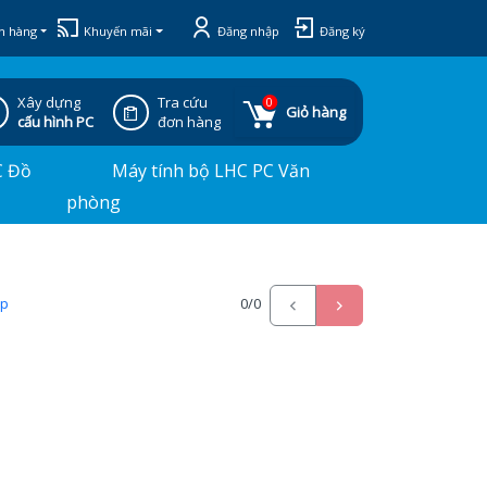
h hàng
Khuyến mãi
Đăng nhập
Đăng ký
Xây dựng
Tra cứu
0
Giỏ hàng
cấu hình PC
đơn hàng
C Đồ
Máy tính bộ LHC PC Văn
phòng
ấp
0
/0