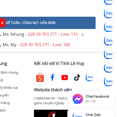
6
KẾ TOÁN - CÔNG NỢ - HÓA ĐƠN
Ms. Nhung -
028 39 703 271 - Line: 115
Ms. My -
028 39 703 271 - Line: 106
hung
Kết nối với Vi Tính Lê Huy
 định chung
ật
lý khiếu nại
Website thành viên
huyển
Chat Facebook
CYBERONE.VN - Thiết kế thi công phòng
8h-18h
ả hàng
game chuyên nghiệp
hành
Chat Zalo