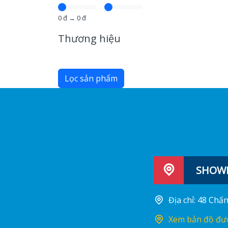
0
đ →
0
đ
Thương hiệu
Lọc sản phẩm
SHOWR
Địa chỉ: 48 Ch
Xem bản đồ đư