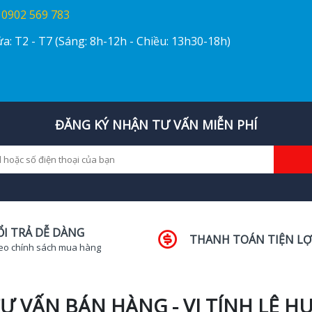
:
0902 569 783
a: T2 - T7 (Sáng: 8h-12h - Chiều: 13h30-18h)
ĐĂNG KÝ NHẬN TƯ VẤN MIỄN PHÍ
ỔI TRẢ DỄ DÀNG
THANH TOÁN TIỆN LỢ
eo chính sách mua hàng
Ư VẤN BÁN HÀNG - VI TÍNH LÊ H