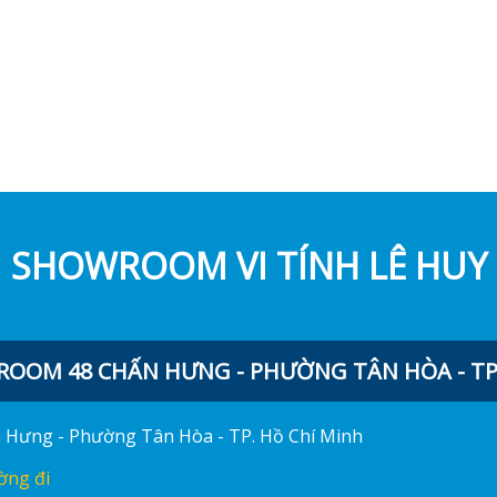
SHOWROOM VI TÍNH LÊ HUY
OOM 48 CHẤN HƯNG - PHƯỜNG TÂN HÒA - TP.
ấn Hưng - Phường Tân Hòa - TP. Hồ Chí Minh
ờng đi