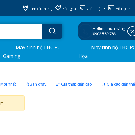
Tìm cửa hàng
Bảng giá
Giới thiệu
Hỗ trợ khác
Hotline mua hàng
0902 569 783
Máy tính bộ LHC PC
Máy tính bộ LHC P
Gaming
Họa
Mới nhất
Bán chạy
Giá thấp đến cao
Giá cao đến th
ẩm!