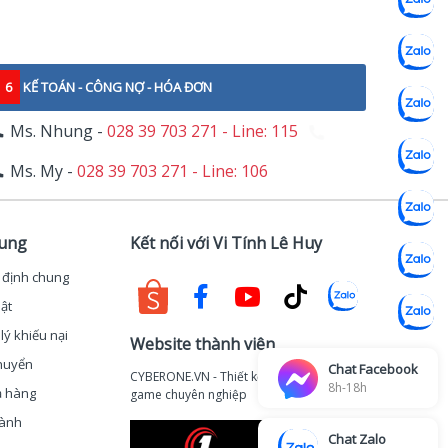
6
KẾ TOÁN - CÔNG NỢ - HÓA ĐƠN
Ms. Nhung -
028 39 703 271 - Line: 115
Ms. My -
028 39 703 271 - Line: 106
hung
Kết nối với Vi Tính Lê Huy
 định chung
ật
lý khiếu nại
Website thành viên
huyển
Chat Facebook
CYBERONE.VN - Thiết kế thi công phòng
8h-18h
ả hàng
game chuyên nghiệp
hành
Chat Zalo