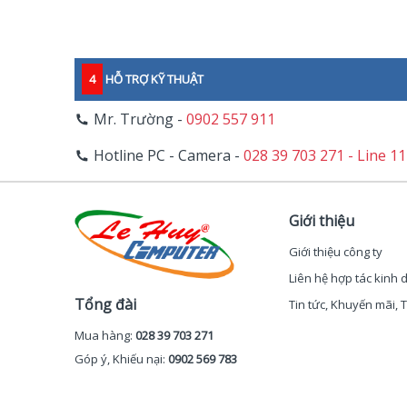
4
HỖ TRỢ KỸ THUẬT
Mr. Trường -
0902 557 911
Hotline PC - Camera -
028 39 703 271 - Line 1
Giới thiệu
Giới thiệu công ty
Liên hệ hợp tác kinh
Tổng đài
Tin tức, Khuyến mãi,
Mua hàng:
028 39 703 271
Góp ý, Khiếu nại:
0902 569 783