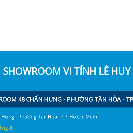
SHOWROOM VI TÍNH LÊ HUY
OOM 48 CHẤN HƯNG - PHƯỜNG TÂN HÒA - TP.
ấn Hưng - Phường Tân Hòa - TP. Hồ Chí Minh
ờng đi