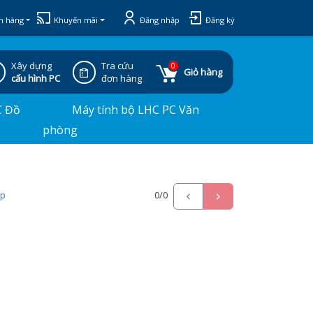
h hàng
Khuyến mãi
Đăng nhập
Đăng ký
Xây dựng
Tra cứu
0
Giỏ hàng
cấu hình PC
đơn hàng
C Đồ
Máy tính bộ LHC PC Văn
phòng
ấp
0
/0