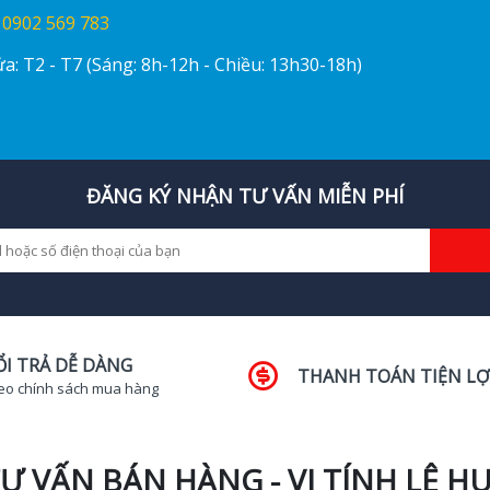
:
0902 569 783
a: T2 - T7 (Sáng: 8h-12h - Chiều: 13h30-18h)
ĐĂNG KÝ NHẬN TƯ VẤN MIỄN PHÍ
ỔI TRẢ DỄ DÀNG
THANH TOÁN TIỆN LỢ
eo chính sách mua hàng
Ư VẤN BÁN HÀNG - VI TÍNH LÊ H