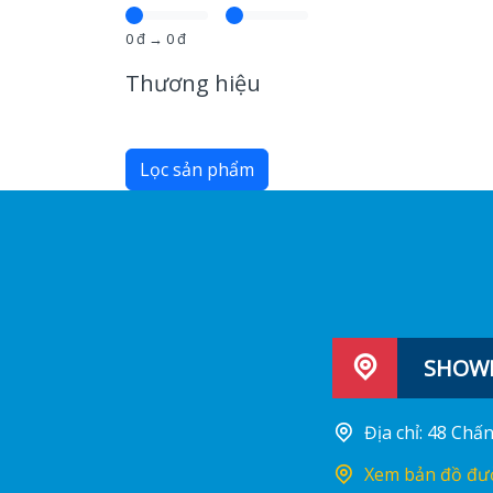
0
đ →
0
đ
Thương hiệu
Lọc sản phẩm
SHOWR
Địa chỉ: 48 Ch
Xem bản đồ đư