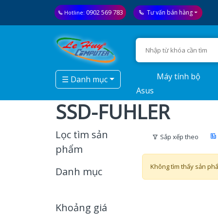
0902 569 783
Tư vấn bán hàng
Hotline:
Máy tính bộ
☰ Danh mục
Asus
SSD-FUHLER
Lọc tìm sản
Sắp xếp theo
phẩm
Không tìm thấy sản ph
Danh mục
Khoảng giá