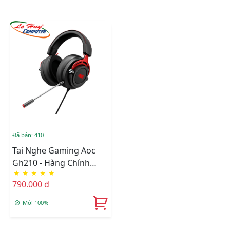
Đã bán: 410
Tai Nghe Gaming Aoc
Gh210 - Hàng Chính
★
★
★
★
★
Hãng
790.000 đ
Mới 100%