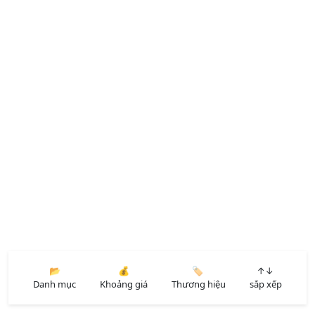
📂
💰
🏷️
↑↓
Danh mục
Khoảng giá
Thương hiệu
sắp xếp