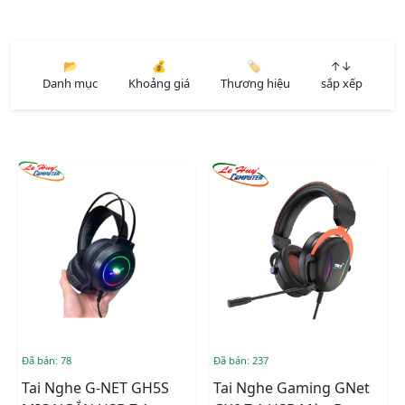
📂
💰
🏷️
↑↓
Danh mục
Khoảng giá
Thương hiệu
sắp xếp
Đã bán: 78
Đã bán: 237
Tai Nghe G-NET GH5S
Tai Nghe Gaming GNet