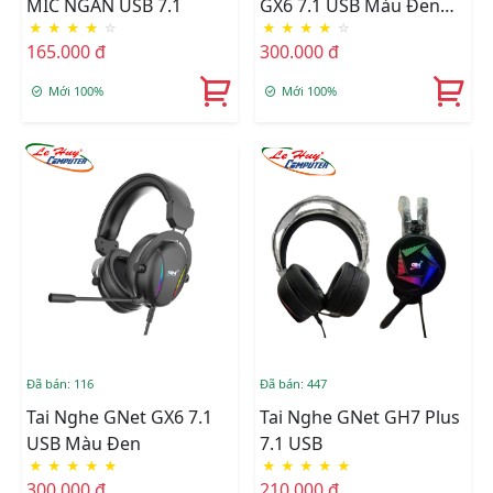
MIC NGẮN USB 7.1
GX6 7.1 USB Màu Đen
★
★
★
★
☆
★
★
★
★
☆
Viền Cam
165.000 đ
300.000 đ
Mới 100%
Mới 100%
Đã bán: 116
Đã bán: 447
Tai Nghe GNet GX6 7.1
Tai Nghe GNet GH7 Plus
USB Màu Đen
7.1 USB
★
★
★
★
★
★
★
★
★
★
300.000 đ
210.000 đ