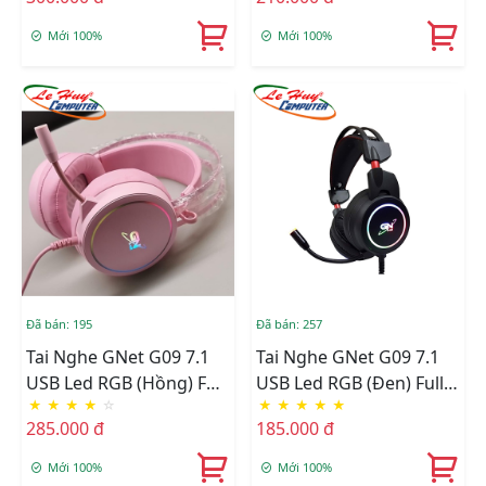
Mới 100%
Mới 100%
Đã bán: 195
Đã bán: 257
Tai Nghe GNet G09 7.1
Tai Nghe GNet G09 7.1
USB Led RGB (Hồng) Full
USB Led RGB (Đen) Full
★
★
★
★
☆
★
★
★
★
★
Box
Box
285.000 đ
185.000 đ
Mới 100%
Mới 100%