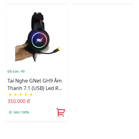
Đã bán: 49
Tai Nghe GNet GH9 Âm
Thanh 7.1 (USB) Led RGB
★
★
★
★
★
Rung Gaming PUG Hỗ
350.000 đ
Trợ
Mới 100%