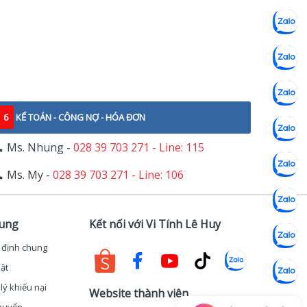
6
KẾ TOÁN - CÔNG NỢ - HÓA ĐƠN
Ms. Nhung -
028 39 703 271 - Line: 115
Ms. My -
028 39 703 271 - Line: 106
hung
Kết nối với Vi Tính Lê Huy
 định chung
ật
lý khiếu nại
Website thành viên