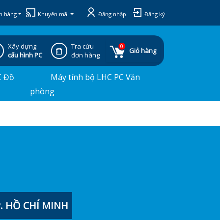
h hàng
Khuyến mãi
Đăng nhập
Đăng ký
Xây dựng
Tra cứu
0
Giỏ hàng
cấu hình PC
đơn hàng
C Đồ
Máy tính bộ LHC PC Văn
phòng
 HỒ CHÍ MINH