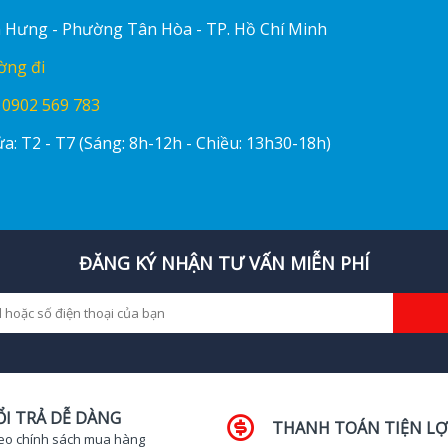
ấn Hưng - Phường Tân Hòa - TP. Hồ Chí Minh
ờng đi
:
0902 569 783
a: T2 - T7 (Sáng: 8h-12h - Chiều: 13h30-18h)
ĐĂNG KÝ NHẬN TƯ VẤN MIỄN PHÍ
ỔI TRẢ DỄ DÀNG
THANH TOÁN TIỆN LỢ
eo chính sách mua hàng