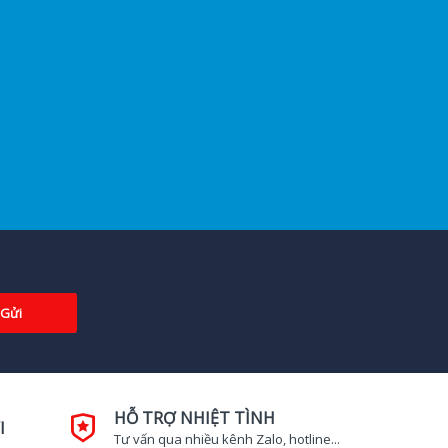
Gửi
HỖ TRỢ NHIỆT TÌNH
I
Tư vấn qua nhiều kênh Zalo, hotline...