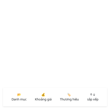
📂
💰
🏷️
↑↓
Danh mục
Khoảng giá
Thương hiệu
sắp xếp