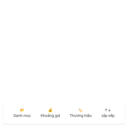
📂
💰
🏷️
↑↓
Danh mục
Khoảng giá
Thương hiệu
sắp xếp