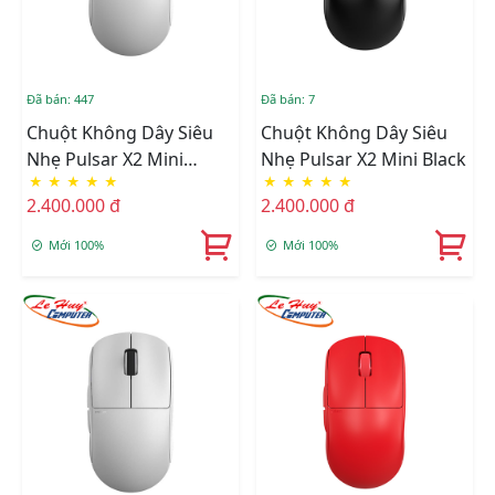
Đã bán: 447
Đã bán: 7
Chuột Không Dây Siêu
Chuột Không Dây Siêu
Nhẹ Pulsar X2 Mini
Nhẹ Pulsar X2 Mini Black
★
★
★
★
★
★
★
★
★
★
White
2.400.000 đ
2.400.000 đ
Mới 100%
Mới 100%