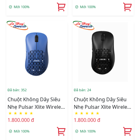
Mới 100%
Mới 100%
Đã bán: 352
Đã bán: 24
Chuột Không Dây Siêu
Chuột Không Dây Siêu
Nhẹ Pulsar Xlite Wireless
Nhẹ Pulsar Xlite Wireless
★
★
★
★
★
★
★
★
★
★
V2 Competition Blue
V2 Black
1.800.000 đ
1.800.000 đ
Mới 100%
Mới 100%