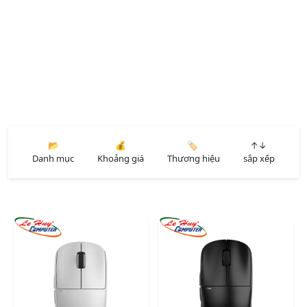
📂
💰
🏷️
↑↓
Danh mục
Khoảng giá
Thương hiệu
sắp xếp