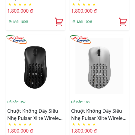
★
★
★
★
★
★
★
★
★
★
V2 Mini White
V2 Competition Mini
1.800.000 đ
1.800.000 đ
Pink
Mới 100%
Mới 100%
Đã bán: 357
Đã bán: 183
Chuột Không Dây Siêu
Chuột Không Dây Siêu
Nhẹ Pulsar Xlite Wireless
Nhẹ Pulsar Xlite Wireless
★
★
★
★
★
★
★
★
★
★
V2 Mini Black
V2 White
1.800.000 đ
1.800.000 đ