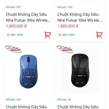
Đã bán: 357
Đã bán: 183
Chuột Không Dây Siêu
Chuột Không Dây Siêu
Nhẹ Pulsar Xlite Wireless
Nhẹ Pulsar Xlite Wireless
V2 Mini Black
1.800.000 đ
V2 White
1.800.000 đ
Mới 100%
Mới 100%
Đã bán: 352
Đã bán: 24
Chuột Không Dây Siêu
Chuột Không Dây Siêu