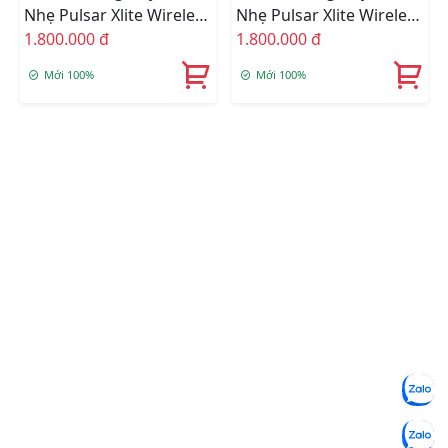
Nhẹ Pulsar Xlite Wireless
Nhẹ Pulsar Xlite Wireless
V2 Competition Blue
1.800.000 đ
V2 Black
1.800.000 đ
Mới 100%
Mới 100%