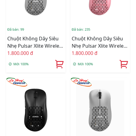
Đã bán: 99
Đã bán: 235
Chuột Không Dây Siêu
Chuột Không Dây Siêu
Nhẹ Pulsar Xlite Wireless
Nhẹ Pulsar Xlite Wireless
V2 Mini White
1.800.000 đ
V2 Competition Mini
1.800.000 đ
Pink
Mới 100%
Mới 100%