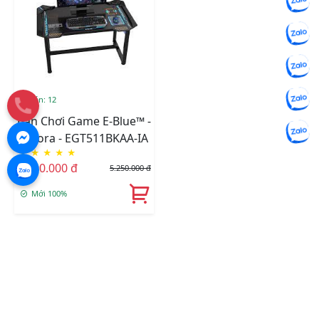
Đã bán: 12
Bàn Chơi Game E-Blue™ -
Auzora - EGT511BKAA-IA
★
★
★
★
★
4.990.000 đ
5.250.000 đ
Mới 100%