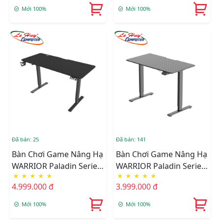
Mới 100%
Mới 100%
Đã bán: 25
Đã bán: 141
Bàn Chơi Game Nâng Hạ
Bàn Chơi Game Nâng Hạ
WARRIOR Paladin Series
WARRIOR Paladin Series
★
★
★
★
★
★
★
★
★
★
WGT606 Pro Black
WGT604 (Đen)
4.999.000 đ
3.999.000 đ
Mới 100%
Mới 100%