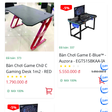
-5%
Đã bán: 337
Bàn Chơi Game E-Blue™ -
Đã bán: 373
Auzora - EGT515BKAA-IA
Bàn Chơi Game Chữ C
★
★
★
☆
☆
Gaming Desk 1m2 - RED
5.550.000 đ
5.850.000 đ
★
★
★
★
★
Mới 100%
1.790.000 đ
Mới 100%
-5%