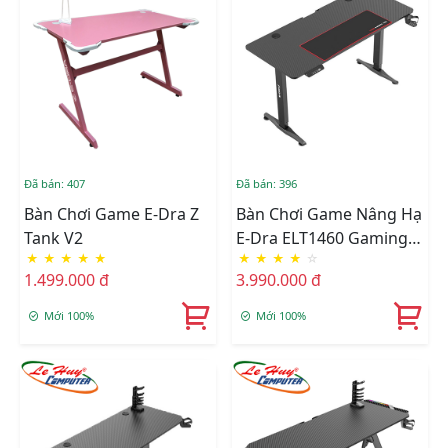
Đã bán: 407
Đã bán: 396
Bàn Chơi Game E-Dra Z
Bàn Chơi Game Nâng Hạ
Tank V2
E-Dra ELT1460 Gaming
★
★
★
★
★
★
★
★
★
☆
Master
1.499.000 đ
3.990.000 đ
Mới 100%
Mới 100%