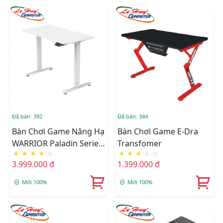
Đã bán: 392
Đã bán: 344
Bàn Chơi Game Nâng Hạ
Bàn Chơi Game E-Dra
WARRIOR Paladin Series
Transfomer
★
★
★
★
☆
★
★
★
☆
☆
WGT604 (Trắng)
3.999.000 đ
1.399.000 đ
Mới 100%
Mới 100%