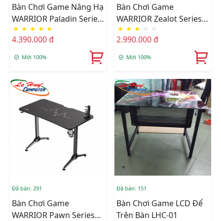
Bàn Chơi Game Nâng Hạ
Bàn Chơi Game
WARRIOR Paladin Series
WARRIOR Zealot Series
★
★
★
★
★
★
★
★
☆
☆
WGT606
WGT303
4.390.000 đ
2.990.000 đ
Mới 100%
Mới 100%
Đã bán: 291
Đã bán: 151
Bàn Chơi Game
Bàn Chơi Game LCD Để
WARRIOR Pawn Series
Trên Bàn LHC-01