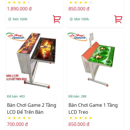
★
★
★
★
☆
★
★
★
★
☆
WGT202
1.890.000 đ
850.000 đ
Mới 100%
Mới 100%
Đã bán: 403
Đã bán: 288
Bàn Chơi Game 2 Tầng
Bàn Chơi Game 1 Tầng
LCD Để Trên Bàn
LCD Treo
★
★
★
★
★
★
★
★
★
★
700.000 đ
650.000 đ