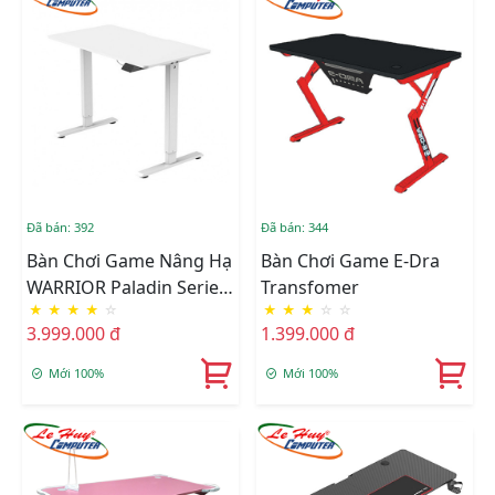
Đã bán: 392
Đã bán: 344
Bàn Chơi Game Nâng Hạ
Bàn Chơi Game E-Dra
WARRIOR Paladin Series
Transfomer
★
★
★
★
☆
★
★
★
☆
☆
WGT604 (Trắng)
3.999.000 đ
1.399.000 đ
Mới 100%
Mới 100%