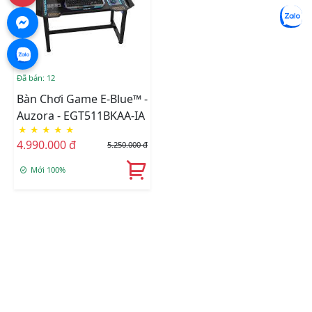
Đã bán: 12
Bàn Chơi Game E-Blue™ -
Auzora - EGT511BKAA-IA
★
★
★
★
★
4.990.000 đ
5.250.000 đ
Mới 100%