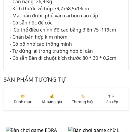
- Cân nặng: 26,9 Kg
- Kích thước vỏ hộp:79,7x68,5x13cm
- Mạt bàn được phủ vân carbon cao cấp
- Có sẵn hộc để cốc
- Có thể điều chỉnh độ cao bằng điện 75 -119cm
- Chân bàn hợp kim nhôm
- Có bộ nhớ cao thông minh
- Tự dừng lại trong trường hợp bị cản
- Có sẵn Bàn di chuột kích thước 80 * 30 * 0,2cm
SẢN PHẨM TƯƠNG TỰ
📂
💰
🏷️
↑↓
Danh mục
Khoảng giá
Thương hiệu
sắp xếp