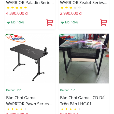
WARRIOR Paladin Series
WARRIOR Zealot Series
★
★
★
★
★
★
★
★
☆
☆
WGT606
WGT303
4.390.000 đ
2.990.000 đ
Mới 100%
Mới 100%
Đã bán: 291
Đã bán: 151
Bàn Chơi Game
Bàn Chơi Game LCD Để
WARRIOR Pawn Series
Trên Bàn LHC-01
★
★
★
★
☆
★
★
★
★
☆
WGT202