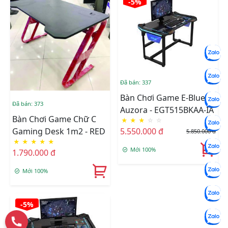
-5%
Đã bán: 337
Bàn Chơi Game E-Blue™ -
Đã bán: 373
Auzora - EGT515BKAA-IA
Bàn Chơi Game Chữ C
★
★
★
☆
☆
Gaming Desk 1m2 - RED
5.550.000 đ
5.850.000 đ
★
★
★
★
★
Mới 100%
1.790.000 đ
Mới 100%
-5%