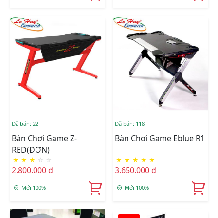
Đã bán: 22
Đã bán: 118
Bàn Chơi Game Z-
Bàn Chơi Game Eblue R1
RED(ĐƠN)
★
★
★
☆
☆
★
★
★
★
★
2.800.000 đ
3.650.000 đ
Mới 100%
Mới 100%