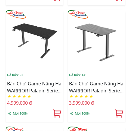
Đã bán: 25
Đã bán: 141
Bàn Chơi Game Nâng Hạ
Bàn Chơi Game Nâng Hạ
WARRIOR Paladin Series
WARRIOR Paladin Series
★
★
★
★
★
★
★
★
★
★
WGT606 Pro Black
WGT604 (Đen)
4.999.000 đ
3.999.000 đ
Mới 100%
Mới 100%