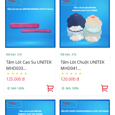
Đã bán: 216
Đã bán: 216
Tấm Lót Cao Su UNITEK
Tấm Lót Chuột UNITEK
MHD033
MHD041
★
★
★
★
★
★
★
★
★
★
(430*75*22)mm
(250*265*23)MM
125.000 đ
120.000 đ
Mới 100%
Mới 100%