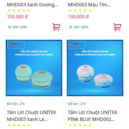
MHD003 Xanh Dương
MHD003 Màu Tím
★
★
★
★
★
★
★
★
★
★
(220*245*15)MM
(220*245*15)MM
100.000 đ
100.000 đ
Mới 100%
Mới 100%
Đã bán: 216
Đã bán: 216
Tấm Lót Chuột UNITEK
Tấm Lót Chuột UNITEK
MHD003 Xanh Lá
PINK BLUE MHD002
★
★
★
★
★
★
★
★
★
★
(220*245*15)MM
(220*245*15)MM