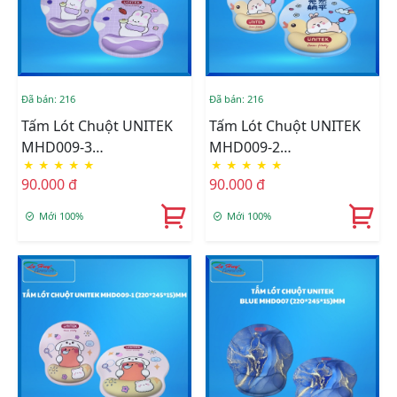
Đã bán: 216
Đã bán: 216
Tấm Lót Chuột UNITEK
Tấm Lót Chuột UNITEK
MHD009-3
MHD009-2
★
★
★
★
★
★
★
★
★
★
(220*245*15)MM
(220*245*15)MM
90.000 đ
90.000 đ
Mới 100%
Mới 100%