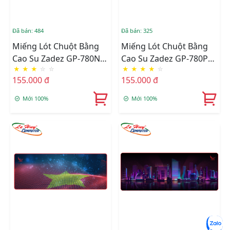
Đã bán: 484
Đã bán: 325
Miếng Lót Chuột Bằng
Miếng Lót Chuột Bằng
Cao Su Zadez GP-780N
Cao Su Zadez GP-780P
★
★
★
☆
☆
★
★
★
★
☆
(Xanh)
(Hồng)
155.000 đ
155.000 đ
Mới 100%
Mới 100%