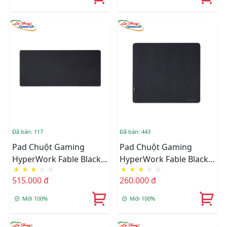
Đã bán: 117
Đã bán: 443
Pad Chuột Gaming
Pad Chuột Gaming
HyperWork Fable Black
HyperWork Fable Black
★
★
★
☆
☆
★
★
★
☆
☆
90x40cm
45x40cm
515.000 đ
260.000 đ
Mới 100%
Mới 100%