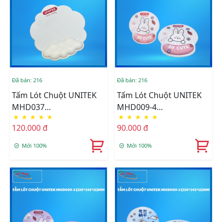
Đã bán: 216
Đã bán: 216
Tấm Lót Chuột UNITEK
Tấm Lót Chuột UNITEK
MHD037
MHD009-4
★
★
★
★
★
★
★
★
★
★
(245*265*15)MM
(220*245*15)MM
120.000 đ
90.000 đ
Mới 100%
Mới 100%