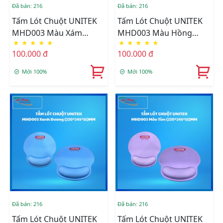
Đã bán: 216
Đã bán: 216
Tấm Lót Chuột UNITEK
Tấm Lót Chuột UNITEK
MHD003 Màu Xám
MHD003 Màu Hồng
★
★
★
★
★
★
★
★
★
★
(220*245*15)MM
(220*245*15)MM
100.000 đ
100.000 đ
Mới 100%
Mới 100%
Đã bán: 216
Đã bán: 216
Tấm Lót Chuột UNITEK
Tấm Lót Chuột UNITEK