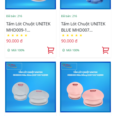
Đã bán: 216
Đã bán: 216
Tấm Lót Chuột UNITEK
Tấm Lót Chuột UNITEK
MHD009-1
BLUE MHD007
★
★
★
★
★
★
★
★
★
★
(220*245*15)MM
(220*245*15)MM
90.000 đ
90.000 đ
Mới 100%
Mới 100%