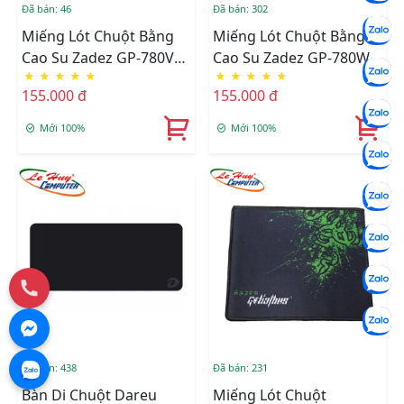
Đã bán: 46
Đã bán: 302
Miếng Lót Chuột Bằng
Miếng Lót Chuột Bằng
Cao Su Zadez GP-780V
Cao Su Zadez GP-780W
★
★
★
★
★
★
★
★
★
★
(Đỏ)
(Đen)
155.000 đ
155.000 đ
Mới 100%
Mới 100%
Đã bán: 438
Đã bán: 231
Bàn Di Chuột Dareu
Miếng Lót Chuột