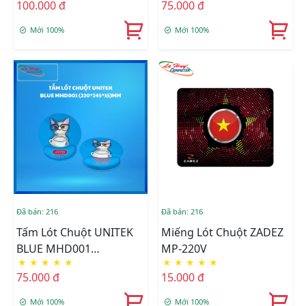
100.000 đ
75.000 đ
Mới 100%
Mới 100%
Đã bán: 216
Đã bán: 216
Tấm Lót Chuột UNITEK
Miếng Lót Chuột ZADEZ
BLUE MHD001
MP-220V
★
★
★
★
★
★
★
★
★
★
(220*245*15)MM
75.000 đ
15.000 đ
Mới 100%
Mới 100%