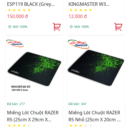
ESP119 BLACK (Grey
KINGMASTER W3
★
★
★
★
★
★
★
★
★
★
Logo) 900x400x4mm
(210mm X 250mm X
150.000 đ
12.000 đ
1.7mm)
Mới 100%
Mới 100%
Đã bán: 217
Đã bán: 347
Miếng Lót Chuột RAZER
Miếng Lót Chuột RAZER
R5 (25cm X 29cm X
R5 Nhỏ (25cm X 20cm X
★
★
★
★
☆
★
★
★
☆
☆
2.3mm)
2mm)