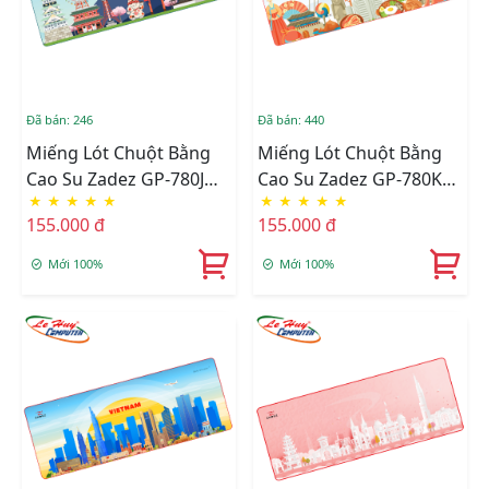
Đã bán: 246
Đã bán: 440
Miếng Lót Chuột Bằng
Miếng Lót Chuột Bằng
Cao Su Zadez GP-780J
Cao Su Zadez GP-780K
★
★
★
★
★
★
★
★
★
★
(Xanh)
(Xanh)
155.000 đ
155.000 đ
Mới 100%
Mới 100%