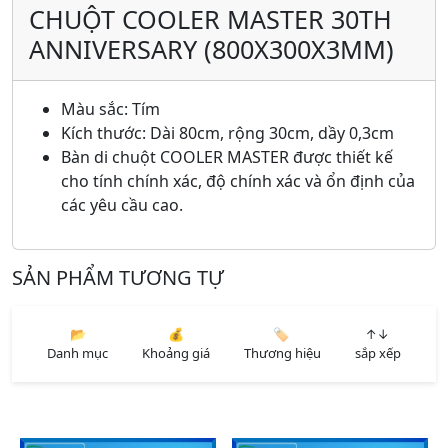
CHUỘT COOLER MASTER 30TH
ANNIVERSARY (800X300X3MM)
Màu sắc: Tím
Kích thước: Dài 80cm, rộng 30cm, dầy 0,3cm
Bàn di chuột COOLER MASTER được thiết kế
cho tính chính xác, độ chính xác và ổn định của
các yêu cầu cao.
SẢN PHẨM TƯƠNG TỰ
📂
💰
🏷️
↑↓
Danh mục
Khoảng giá
Thương hiệu
sắp xếp