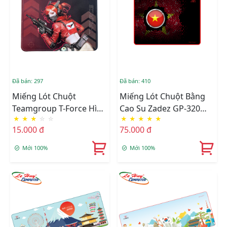
Đã bán: 297
Đã bán: 410
Miếng Lót Chuột
Miếng Lót Chuột Bằng
Teamgroup T-Force Hình
Cao Su Zadez GP-320
★
★
★
☆
☆
★
★
★
★
★
Game _MOUSE PAD
(Đen)
15.000 đ
75.000 đ
TEAMGROUP (26X21X0.3
CM)
Mới 100%
Mới 100%