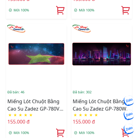
Mới 100%
Mới 100%
Đã bán: 46
Đã bán: 302
Miếng Lót Chuột Bằng
Miếng Lót Chuột Bằng
Cao Su Zadez GP-780V
Cao Su Zadez GP-780W
★
★
★
★
★
★
★
★
★
★
(Đỏ)
(Đen)
155.000 đ
155.000 đ
Mới 100%
Mới 100%