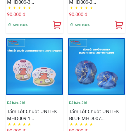
MHD009-3
MHD009-2
★
★
★
★
★
★
★
★
★
★
(220*245*15)MM
(220*245*15)MM
90.000 đ
90.000 đ
Mới 100%
Mới 100%
Đã bán: 216
Đã bán: 216
Tấm Lót Chuột UNITEK
Tấm Lót Chuột UNITEK
MHD009-1
BLUE MHD007
★
★
★
★
★
★
★
★
★
★
(220*245*15)MM
(220*245*15)MM
90.000 đ
90.000 đ