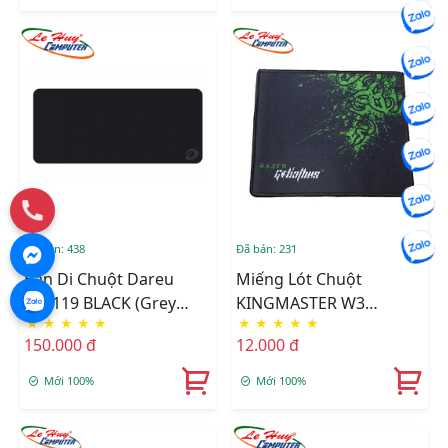
Đã bán: 438
Đã bán: 231
Bàn Di Chuột Dareu
Miếng Lót Chuột
ESP119 BLACK (Grey
KINGMASTER W3
★
★
★
★
★
★
★
★
★
★
Logo) 900x400x4mm
(210mm X 250mm X
150.000 đ
12.000 đ
1.7mm)
Mới 100%
Mới 100%