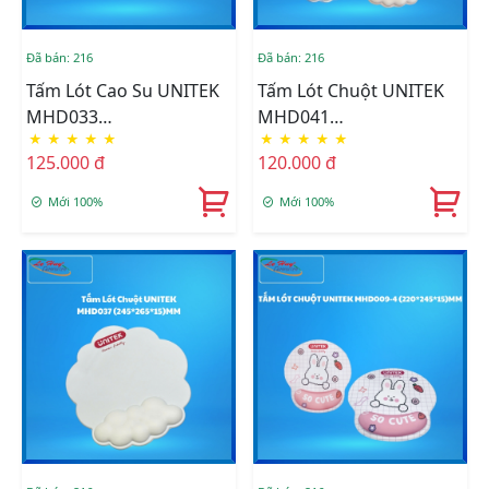
Đã bán: 216
Đã bán: 216
Tấm Lót Cao Su UNITEK
Tấm Lót Chuột UNITEK
MHD033
MHD041
★
★
★
★
★
★
★
★
★
★
(430*75*22)mm
(250*265*23)MM
125.000 đ
120.000 đ
Mới 100%
Mới 100%