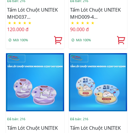
Đã bán: 216
Đã bán: 216
Tấm Lót Chuột UNITEK
Tấm Lót Chuột UNITEK
MHD037
MHD009-4
★
★
★
★
★
★
★
★
★
★
(245*265*15)MM
(220*245*15)MM
120.000 đ
90.000 đ
Mới 100%
Mới 100%
Đã bán: 216
Đã bán: 216
Tấm Lót Chuột UNITEK
Tấm Lót Chuột UNITEK