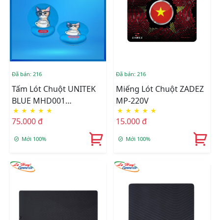
Đã bán: 216
Đã bán: 216
Tấm Lót Chuột UNITEK
Miếng Lót Chuột ZADEZ
BLUE MHD001
MP-220V
★
★
★
★
★
★
★
★
★
★
(220*245*15)MM
75.000 đ
15.000 đ
Mới 100%
Mới 100%