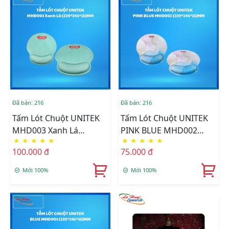
Đã bán: 216
Đã bán: 216
Tấm Lót Chuột UNITEK
Tấm Lót Chuột UNITEK
MHD003 Xanh Lá
PINK BLUE MHD002
★
★
★
★
★
★
★
★
★
★
(220*245*15)MM
(220*245*15)MM
100.000 đ
75.000 đ
Mới 100%
Mới 100%