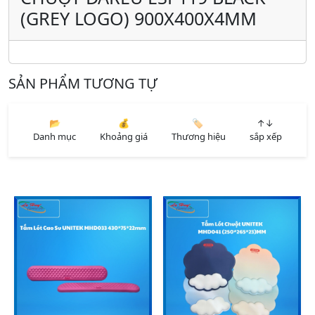
(GREY LOGO) 900X400X4MM
SẢN PHẨM TƯƠNG TỰ
📂
💰
🏷️
↑↓
Danh mục
Khoảng giá
Thương hiệu
sắp xếp