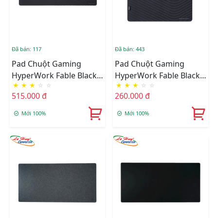
Đã bán: 117
Đã bán: 443
Pad Chuột Gaming
Pad Chuột Gaming
HyperWork Fable Black
HyperWork Fable Black
★
★
★
☆
☆
★
★
★
☆
☆
90x40cm
45x40cm
515.000 đ
260.000 đ
Mới 100%
Mới 100%