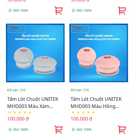
Mới 100%
Mới 100%
Đã bán: 216
Đã bán: 216
Tấm Lót Chuột UNITEK
Tấm Lót Chuột UNITEK
MHD003 Màu Xám
MHD003 Màu Hồng
★
★
★
★
★
★
★
★
★
★
(220*245*15)MM
(220*245*15)MM
100.000 đ
100.000 đ
Mới 100%
Mới 100%