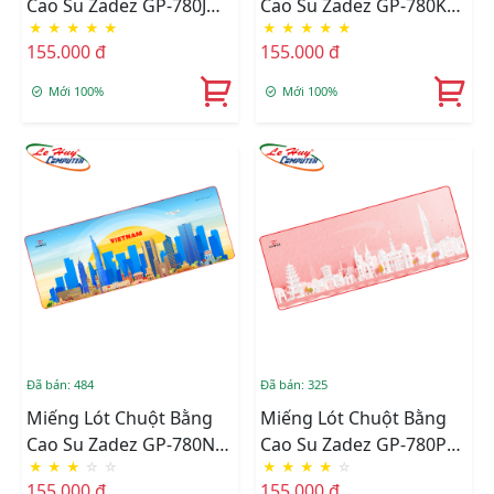
Cao Su Zadez GP-780J
Cao Su Zadez GP-780K
★
★
★
★
★
★
★
★
★
★
(Xanh)
(Xanh)
155.000 đ
155.000 đ
Mới 100%
Mới 100%
Đã bán: 484
Đã bán: 325
Miếng Lót Chuột Bằng
Miếng Lót Chuột Bằng
Cao Su Zadez GP-780N
Cao Su Zadez GP-780P
★
★
★
☆
☆
★
★
★
★
☆
(Xanh)
(Hồng)
155.000 đ
155.000 đ