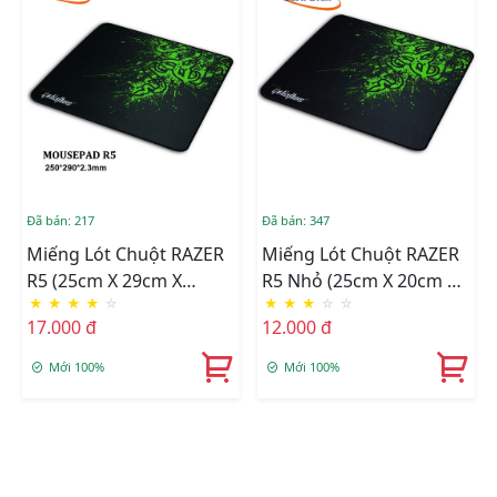
Đã bán: 217
Đã bán: 347
Miếng Lót Chuột RAZER
Miếng Lót Chuột RAZER
R5 (25cm X 29cm X
R5 Nhỏ (25cm X 20cm X
★
★
★
★
☆
★
★
★
☆
☆
2.3mm)
2mm)
17.000 đ
12.000 đ
Mới 100%
Mới 100%