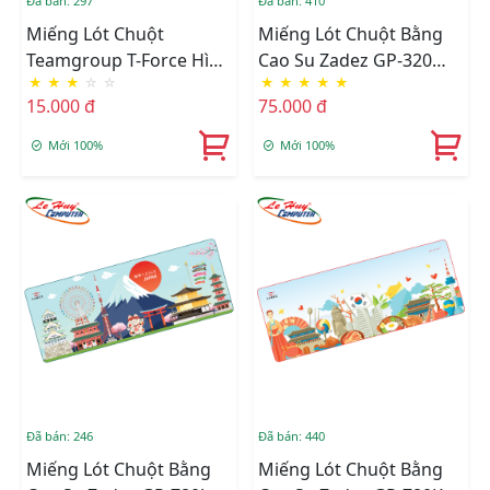
Đã bán: 297
Đã bán: 410
Miếng Lót Chuột
Miếng Lót Chuột Bằng
Teamgroup T-Force Hình
Cao Su Zadez GP-320
★
★
★
☆
☆
★
★
★
★
★
Game _MOUSE PAD
(Đen)
15.000 đ
75.000 đ
TEAMGROUP (26X21X0.3
CM)
Mới 100%
Mới 100%
Đã bán: 246
Đã bán: 440
Miếng Lót Chuột Bằng
Miếng Lót Chuột Bằng