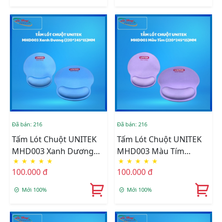
Đã bán: 216
Đã bán: 216
Tấm Lót Chuột UNITEK
Tấm Lót Chuột UNITEK
MHD003 Xanh Dương
MHD003 Màu Tím
★
★
★
★
★
★
★
★
★
★
(220*245*15)MM
(220*245*15)MM
100.000 đ
100.000 đ
Mới 100%
Mới 100%