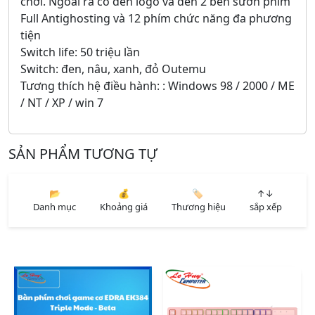
chơi. Ngoài ra có đèn logo và đen 2 bên sườn phím
Full Antighosting và 12 phím chức năng đa phương
tiện
Switch life: 50 triệu lần
Switch: đen, nâu, xanh, đỏ Outemu
Tương thích hệ điều hành: : Windows 98 / 2000 / ME
/ NT / XP / win 7
SẢN PHẨM TƯƠNG TỰ
📂
💰
🏷️
↑↓
Danh mục
Khoảng giá
Thương hiệu
sắp xếp