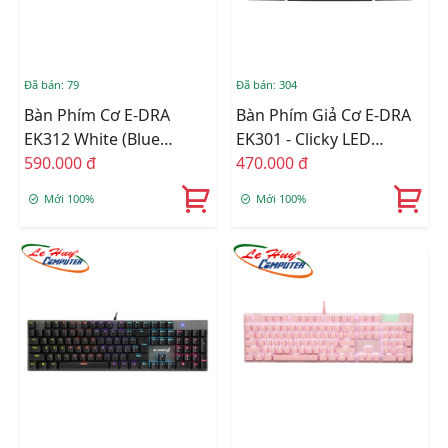
Đã bán: 79
Đã bán: 304
Bàn Phím Cơ E-DRA
Bàn Phím Giả Cơ E-DRA
EK312 White (Blue
EK301 - Clicky LED
Switch)
590.000 đ
Rainbows USB
470.000 đ
Mới 100%
Mới 100%