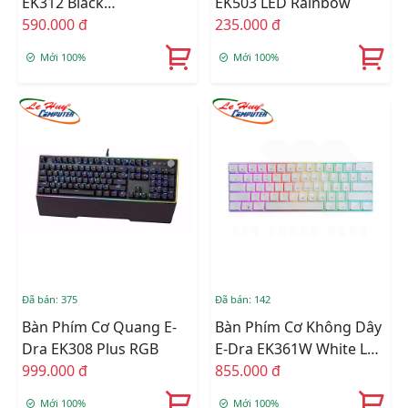
EK312 Black
EK503 LED Rainbow
(Blue/Red/Brown Switch)
590.000 đ
235.000 đ
Mới 100%
Mới 100%
Đã bán: 375
Đã bán: 142
Bàn Phím Cơ Quang E-
Bàn Phím Cơ Không Dây
Dra EK308 Plus RGB
E-Dra EK361W White Led
999.000 đ
RGB
855.000 đ
Mới 100%
Mới 100%