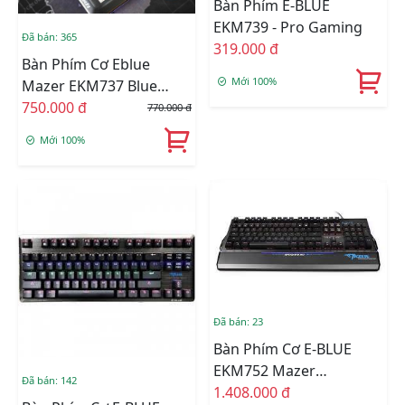
Bàn Phím E-BLUE
EKM739 - Pro Gaming
Đã bán: 365
319.000 đ
Bàn Phím Cơ Eblue
Mới 100%
Mazer EKM737 Blue
Switch
750.000 đ
770.000 đ
Mới 100%
Đã bán: 23
Bàn Phím Cơ E-BLUE
EKM752 Mazer
Đã bán: 142
Mechanical
1.408.000 đ