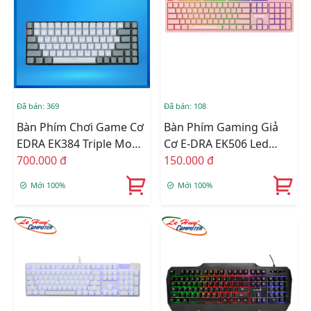
Đã bán: 369
Đã bán: 108
Bàn Phím Chơi Game Cơ
Bàn Phím Gaming Giả
EDRA EK384 Triple Mode
Cơ E-DRA EK506 Led
- Beta
700.000 đ
Rainbow (Hồng)
150.000 đ
Mới 100%
Mới 100%