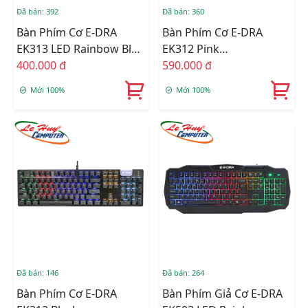
Đã bán: 392
Đã bán: 360
Bàn Phím Cơ E-DRA
Bàn Phím Cơ E-DRA
EK313 LED Rainbow Blue
EK312 Pink
Switch
400.000 đ
(Blue/Red/Brown Switch)
590.000 đ
Mới 100%
Mới 100%
Đã bán: 146
Đã bán: 264
Bàn Phím Cơ E-DRA
Bàn Phím Giả Cơ E-DRA