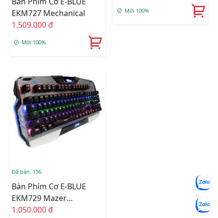
Bàn Phím Cơ E-BLUE
Mới 100%
EKM727 Mechanical
1.509.000 đ
Mới 100%
Đã bán: 156
Bàn Phím Cơ E-BLUE
EKM729 Mazer
Mechanical
1.050.000 đ