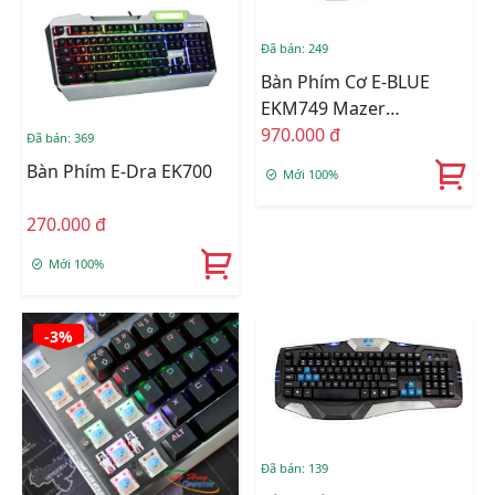
Đã bán: 249
Bàn Phím Cơ E-BLUE
EKM749 Mazer
Mechanical
970.000 đ
Đã bán: 369
Bàn Phím E-Dra EK700
Mới 100%
270.000 đ
Mới 100%
-3%
Đã bán: 139