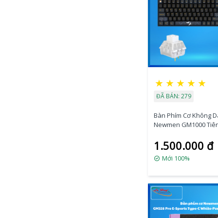
★
★
★
★
★
ĐÃ BÁN: 279
Bàn Phím Cơ Không D
Newmen GM1000 Tiên
Trăng Mây (White Kai
1.500.000 đ
Mới 100%