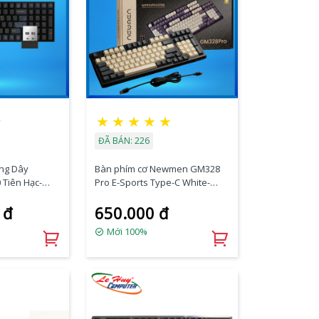
★
★
★
★
★
★
ĐÃ BÁN: 226
ng Dây
Bàn phím cơ Newmen GM328
Tiên Hạc-
Pro E-Sports Type-C White-
 Yelow)
Grey (RedSwitch)
 đ
650.000 đ
Mới 100%