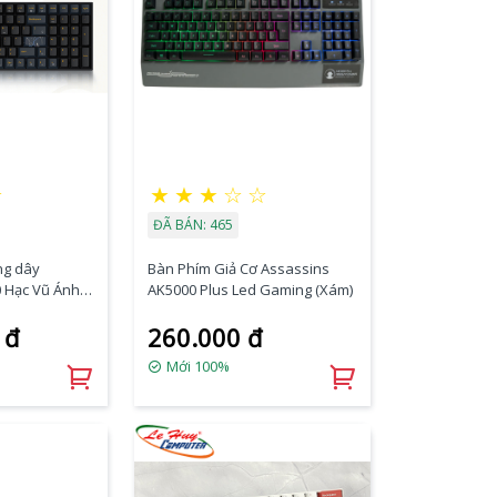
★
★
★
★
☆
☆
ĐÃ BÁN: 465
ng dây
Bàn Phím Giả Cơ Assassins
Hạc Vũ Ánh
AK5000 Plus Led Gaming (Xám)
 đ
260.000 đ
Mới 100%