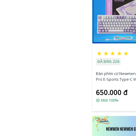
★
★
★
★
★
ĐÃ BÁN: 226
Bàn phím cơ Newmen
Pro E-Sports Type-C W
Purple (RedSwitch)
650.000 đ
Mới 100%