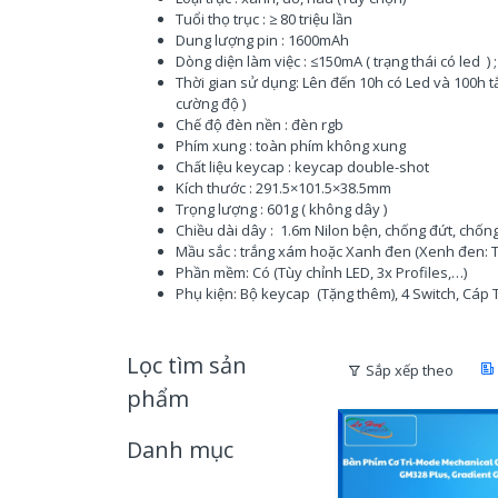
Tuổi thọ trục : ≥ 80 triệu lần
Dung lượng pin : 1600mAh
Dòng diện làm việc : ≤150mA ( trạng thái có led )
Thời gian sử dụng: Lên đến 10h có Led và 100h t
cường độ )
Chế độ đèn nền : đèn rgb
Phím xung : toàn phím không xung
Chất liệu keycap : keycap double-shot
Kích thước : 291.5×101.5×38.5mm
Trọng lượng : 601g ( không dây )
Chiều dài dây : 1.6m Nilon bện, chống đứt, chốn
Mầu sắc : trắng xám hoặc Xanh đen (Xenh đen: 
Phần mềm: Có (Tùy chỉnh LED, 3x Profiles,…)
Phụ kiện: Bộ keycap (Tặng thêm), 4 Switch, Cáp
Lọc tìm sản
Sắp xếp theo
phẩm
Danh mục