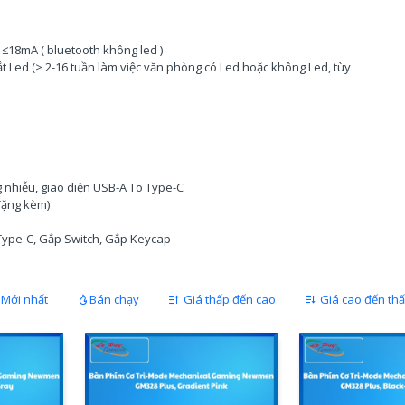
 ; ≤18mA ( bluetooth không led )
ắt Led (> 2-16 tuần làm việc văn phòng có Led hoặc không Led, tùy
g nhiễu, giao diện USB-A To Type-C
Tặng kèm)
 Type-C, Gắp Switch, Gắp Keycap
Mới nhất
Bán chạy
Giá thấp đến cao
Giá cao đến th