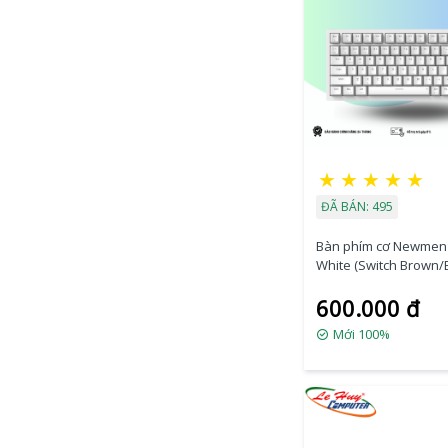
★
★
★
★
★
ĐÃ BÁN: 495
Bàn phím cơ Newmen
White (Switch Brown/
600.000 đ
Mới 100%