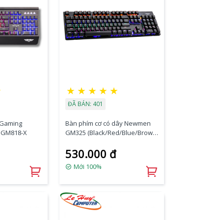
☆
★
★
★
★
★
ĐÃ BÁN: 401
 Gaming
Bàn phím cơ có dây Newmen
 GM818-X
GM325 (Black/Red/Blue/Brown
Switch)
530.000 đ
Mới 100%