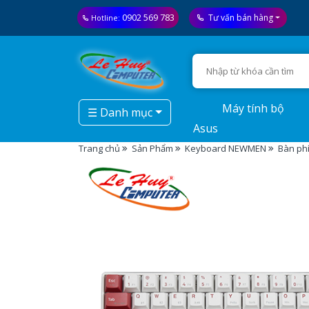
0902 569 783
Tư vấn bán hàng
Hotline:
Máy tính bộ
☰ Danh mục
Asus
Trang chủ
Sản Phẩm
Keyboard NEWMEN
Bàn ph