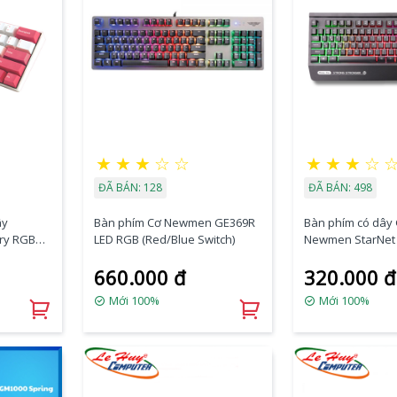
★
★
★
☆
☆
★
★
★
☆
ĐÃ BÁN: 128
ĐÃ BÁN: 498
ây
Bàn phím Cơ Newmen GE369R
Bàn phím có dây
ry RGB
LED RGB (Red/Blue Switch)
Newmen StarNet
660.000 đ
320.000 đ
Mới 100%
Mới 100%