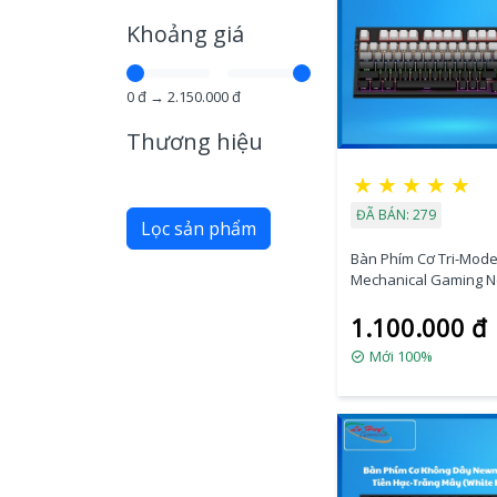
Khoảng giá
0
đ →
2.150.000
đ
Thương hiệu
★
★
★
★
★
ĐÃ BÁN: 279
Lọc sản phẩm
Bàn Phím Cơ Tri-Mod
Mechanical Gaming 
GM328 Plus, Gradient
1.100.000 đ
Mới 100%