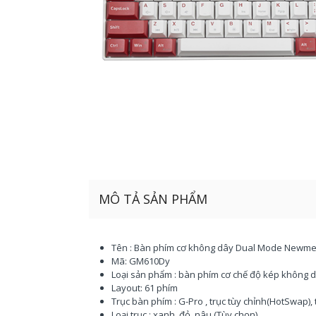
MÔ TẢ SẢN PHẨM
Tên : Bàn phím cơ không dây Dual Mode New
Mã: GM610Dy
Loại sản phẩm : bàn phím cơ chế độ kép không d
Layout: 61 phím
Trục bàn phím : G-Pro , trục tùy chỉnh(HotSwap)
Loại trục : xanh, đỏ, nâu (Tùy chọn)