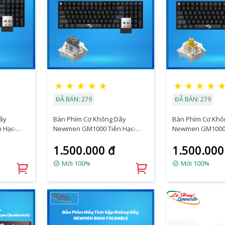
★
★
★
★
★
★
★
★
★
ĐÃ BÁN: 279
ĐÃ BÁN: 279
ây
Bàn Phím Cơ Không Dây
Bàn Phím Cơ Khô
 Hạc-
Newmen GM1000 Tiên Hạc-
Newmen GM1000 
lhBox)
Trăng Mây (G-Pro Silverry)
Trăng Mây (G-Pro
1.500.000 đ
1.500.000
Mới 100%
Mới 100%