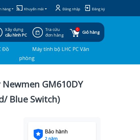
h hàng
Khuyến mãi
Đăng nhập
Đăng ký
Xây dựng
Tra cứu
0
Giỏ hàng
cấu hình PC
đơn hàng
C Đồ
Máy tính bộ LHC PC Văn
phòng
ây Newmen GM610DY
/ Blue Switch)
Bảo hành
2 năm