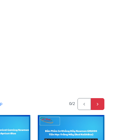
ấp
0
/2