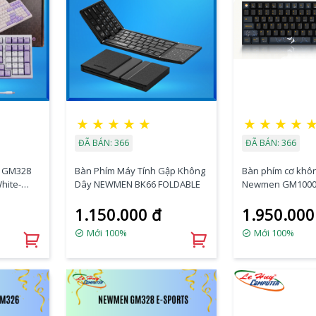
★
★
★
★
★
★
★
★
★
ĐÃ BÁN: 366
ĐÃ BÁN: 366
 GM328
Bàn Phím Máy Tính Gập Không
Bàn phím cơ khô
hite-
Dây NEWMEN BK66 FOLDABLE
Newmen GM1000 
Trăng
1.150.000 đ
1.950.000
Mới 100%
Mới 100%