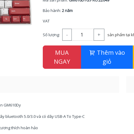
Mã sản phẩm:
GM610DYG.PRO.22049
Bảo hành:
2 năm
VAT
-
+
Số lượng:
sản phẩm tại 
MUA
Thêm vào
NGAY
giỏ
men GM610Dy
ây bluetooth 5.0/3.0 và có dây USB-A To Type-C
, tương thích hoàn hảo