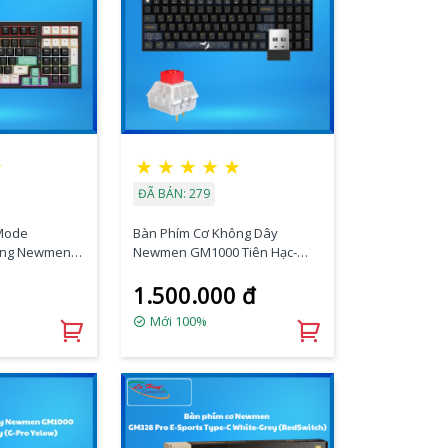
★
★
★
★
★
★
ĐÃ BÁN: 279
-Mode
Bàn Phím Cơ Không Dây
ing Newmen
Newmen GM1000 Tiên Hạc-
k-Apricot-Blue
Trăng Mây (Red KailhBox)
1.500.000 đ
Mới 100%