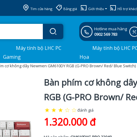
Tìm cửa hàng
Bảng giá
Giới thiệu
Hỗ trợ khác
Hotline mua hàng
0902 569 783
Máy tính bộ LHC PC
Máy tính bộ LHC P
Gaming
Họa
ím cơ không dây Newmen GM610DY RGB (G-PRO Brown/ Red/ Blue Switch)
Bàn phím cơ không d
RGB (G-PRO Brown/ Red
★
★
★
☆
☆
đánh giá
1.320.000 đ