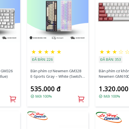
★
★
★
★
★
★
★
★
☆
ĐÃ BÁN: 226
ĐÃ BÁN: 353
 GM326
Bàn phím cơ Newmen GM328
Bàn phím cơ khô
Blue)
E-Sports Gray – White (Switch
Newmen GM610DY
Red/Blue)
PRO Brown/ Red/ 
535.000 đ
1.320.000
Mới 100%
Mới 100%