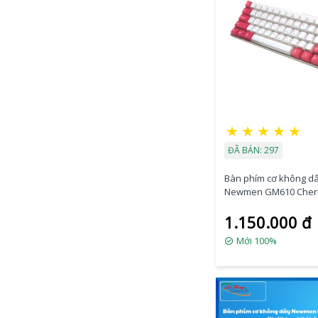
★
★
★
★
★
ĐÃ BÁN: 297
Bàn phím cơ không d
Newmen GM610 Cher
(Blue/Red Switch)
1.150.000 đ
Mới 100%