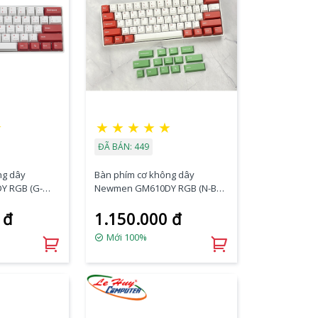
☆
★
★
★
★
★
ĐÃ BÁN: 449
ng dây
Bàn phím cơ không dây
 RGB (G-
Newmen GM610DY RGB (N-Box
Blue Switch)
Brown/ Red/ Blue Switch)
 đ
1.150.000 đ
Mới 100%