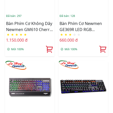
Đã bán: 297
Đã bán: 128
Bàn Phím Cơ Không Dây
Bàn Phím Cơ Newmen
Newmen GM610 Cherry
GE369R LED RGB
★
★
★
★
★
★
★
★
☆
☆
RGB (Blue/Red Switch)
(Red/Blue Switch)
1.150.000 đ
660.000 đ
Mới 100%
Mới 100%