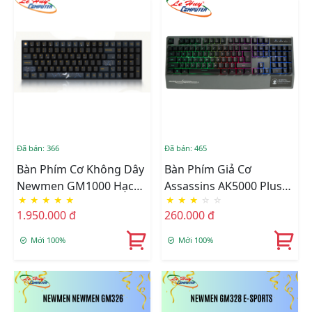
Đã bán: 366
Đã bán: 465
Bàn Phím Cơ Không Dây
Bàn Phím Giả Cơ
Newmen GM1000 Hạc
Assassins AK5000 Plus
★
★
★
★
★
★
★
★
☆
☆
Vũ Ánh Trăng
Led Gaming (Xám)
1.950.000 đ
260.000 đ
Mới 100%
Mới 100%