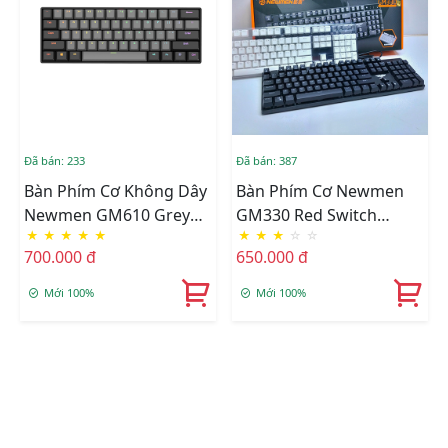
Đã bán: 233
Đã bán: 387
Bàn Phím Cơ Không Dây
Bàn Phím Cơ Newmen
Newmen GM610 Grey
GM330 Red Switch
★
★
★
★
★
★
★
★
☆
☆
RGB Dual Mode
Multiled
700.000 đ
650.000 đ
(Blue/Red/Black/Brown
Switch)
Mới 100%
Mới 100%