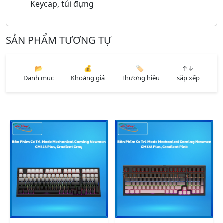
Keycap, túi đựng
SẢN PHẨM TƯƠNG TỰ
📂
💰
🏷️
↑↓
Danh mục
Khoảng giá
Thương hiệu
sắp xếp