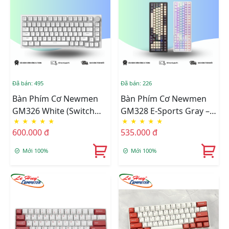
Đã bán: 495
Đã bán: 226
Bàn Phím Cơ Newmen
Bàn Phím Cơ Newmen
GM326 White (Switch
GM328 E-Sports Gray –
★
★
★
★
★
★
★
★
★
★
Brown/Blue)
White (Switch Red/Blue)
600.000 đ
535.000 đ
Mới 100%
Mới 100%