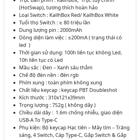
Trục bàn phím : KailhBox, Trục tùy chỉnh
(HotSwap), tương thích hoàn hảo
Loại Switch : KailhBox Red/ KailhBox White
Tuổi thọ Switch : ≥ 80 triệu lần
Dung lượng pin : 2000mAh
Dòng diện làm việc : ≤200mA ( trạng thái có
led )
Thời gian sử dụng: 100h liên tục không Led,
10h liên tục có Led
Mầu sắc : Đen – Xanh sâu thẳm
Chế độ đèn nền : đèn rgb
Phím xung : toàn phím không xung
Chất liệu keycap : keycap PBT Doubleshot
Kích thước : 310x121x39mm
Trọng lượng : 752g ( không dây )
Chiều dài dây : 1.6m chống nhiễu, giao diện
USB-A To Type-C
Phụ kiện: Bộ keycap Hạc tiên – Mây tím – Trăng
sáng, 4 Switch, Cáp Type-C, Gắp Switch & Gắp