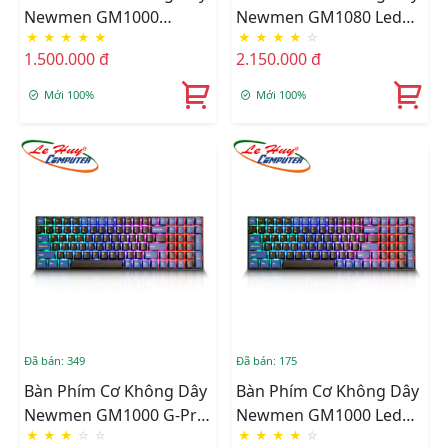
Newmen GM1000
Newmen GM1080 Led
★
★
★
★
★
★
★
★
★
☆
Spring (Kailhbox White)
RGB Dual Mode (Red
1.500.000 đ
2.150.000 đ
Switch)
Mới 100%
Mới 100%
Đã bán: 349
Đã bán: 175
Bàn Phím Cơ Không Dây
Bàn Phím Cơ Không Dây
Newmen GM1000 G-Pro
Newmen GM1000 Led
★
★
★
☆
☆
★
★
★
★
☆
Led RGB Dual Mode
RGB Dual Mode