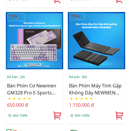
Đã bán: 226
Đã bán: 366
Bàn Phím Cơ Newmen
Bàn Phím Máy Tính Gập
GM328 Pro E-Sports
Không Dây NEWMEN
★
★
★
★
★
★
★
★
★
★
Type-C White-Purple
BK66 FOLDABLE
650.000 đ
1.150.000 đ
(RedSwitch)
Mới 100%
Mới 100%