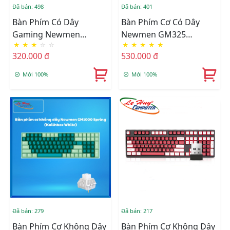
Đã bán: 498
Đã bán: 401
Bàn Phím Có Dây
Bàn Phím Cơ Có Dây
Gaming Newmen
Newmen GM325
★
★
★
☆
☆
★
★
★
★
★
StarNet GM818-X
(Black/Red/Blue/Brown
320.000 đ
530.000 đ
Switch)
Mới 100%
Mới 100%
Đã bán: 279
Đã bán: 217
Bàn Phím Cơ Không Dây
Bàn Phím Cơ Không Dây