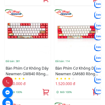
Đã bán: 381
Đã bán: 114
Bàn Phím Cơ Không Dây
Bàn Phím Cơ Không Dây
Newmen GM840 Rồng
Newmen GM680 Rồng
★
★
★
★
★
★
★
★
★
☆
Hổ Dual Mode
Hổ Dual Mode
1.550.000 đ
1.520.000 đ
(Blue/Red/Brown Switch)
(Blue/Red/Brown Switch)
Mới 100%
Mới 100%