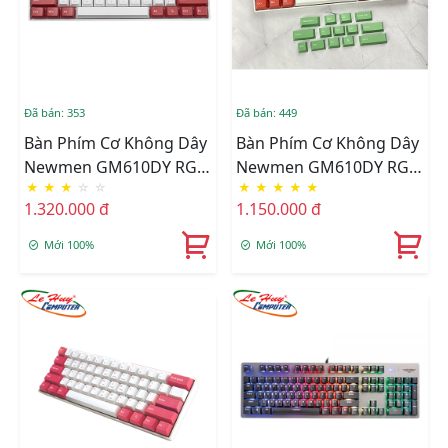
Đã bán: 353
Đã bán: 449
Bàn Phím Cơ Không Dây
Bàn Phím Cơ Không Dây
Newmen GM610DY RGB
Newmen GM610DY RGB
★
★
★
☆
☆
★
★
★
★
★
(G-PRO Brown/ Red/
(N-Box Brown/ Red/ Blue
1.320.000 đ
1.150.000 đ
Blue Switch)
Switch)
Mới 100%
Mới 100%