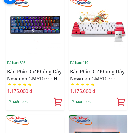
Đã bán: 395
Đã bán: 119
Bàn Phím Cơ Không Dây
Bàn Phím Cơ Không Dây
Newmen GM610Pro Hạc
Newmen GM610Pro
★
★
★
★
★
★
★
★
★
★
Vũ RGB Dual Mode
RGB Dual Mode
1.175.000 đ
1.175.000 đ
(RED/BROWN Switch)
(RED/Blue Switch)
Mới 100%
Mới 100%