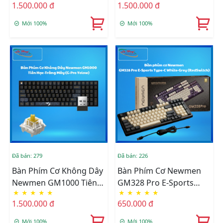
1.500.000 đ
1.500.000 đ
KailhBox)
Silverry)
Mới 100%
Mới 100%
Đã bán: 279
Đã bán: 226
Bàn Phím Cơ Không Dây
Bàn Phím Cơ Newmen
Newmen GM1000 Tiên
GM328 Pro E-Sports
★
★
★
★
★
★
★
★
★
★
Hạc-Trăng Mây (G-Pro
Type-C White-Grey
1.500.000 đ
650.000 đ
Yelow)
(RedSwitch)
Mới 100%
Mới 100%