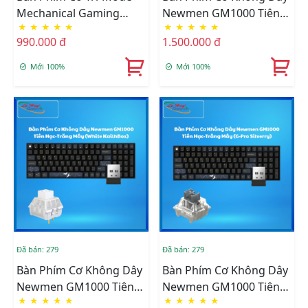
Mechanical Gaming
Newmen GM1000 Tiên
★
★
★
★
★
★
★
★
★
★
Newmen GM328 Plus,
Hạc-Trăng Mây (Red
990.000 đ
1.500.000 đ
Black-Apricot-Blue
KailhBox)
Mới 100%
Mới 100%
Đã bán: 279
Đã bán: 279
Bàn Phím Cơ Không Dây
Bàn Phím Cơ Không Dây
Newmen GM1000 Tiên
Newmen GM1000 Tiên
★
★
★
★
★
★
★
★
★
★
Hạc-Trăng Mây (White
Hạc-Trăng Mây (G-Pro