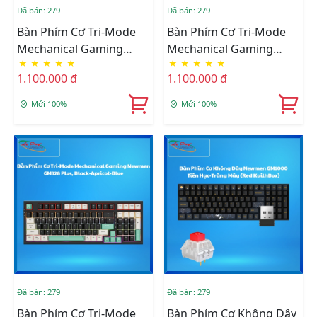
Đã bán: 279
Đã bán: 279
Bàn Phím Cơ Tri-Mode
Bàn Phím Cơ Tri-Mode
Mechanical Gaming
Mechanical Gaming
★
★
★
★
★
★
★
★
★
★
Newmen GM328 Plus,
Newmen GM328 Plus,
1.100.000 đ
1.100.000 đ
Gradient Gray
Gradient Pink
Mới 100%
Mới 100%
Đã bán: 279
Đã bán: 279
Bàn Phím Cơ Tri-Mode
Bàn Phím Cơ Không Dây