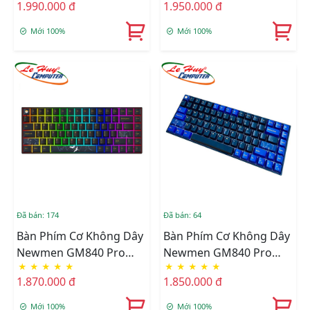
1.990.000 đ
1.950.000 đ
(Yellow/Silverry Switch)
(Red/White Switch)
Mới 100%
Mới 100%
Đã bán: 174
Đã bán: 64
Bàn Phím Cơ Không Dây
Bàn Phím Cơ Không Dây
Newmen GM840 Pro
Newmen GM840 Pro
★
★
★
★
★
★
★
★
★
★
Hạc Trăng Mây Led RGB
Trăng Mây Led RGB Dual
1.870.000 đ
1.850.000 đ
Dual Mode (Red/White
Mode (Red/White
Switch)
Switch)
Mới 100%
Mới 100%