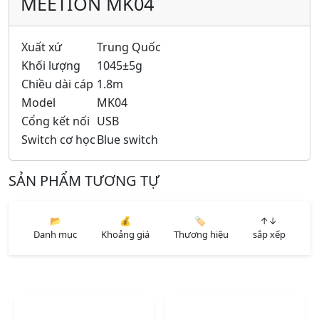
MEETION MK04
Xuất xứ
Trung Quốc
Khối lượng
1045±5g
Chiều dài cáp
1.8m
Model
MK04
Cổng kết nối
USB
Switch cơ học
Blue switch
SẢN PHẨM TƯƠNG TỰ
📂
💰
🏷️
↑↓
Danh mục
Khoảng giá
Thương hiệu
sắp xếp