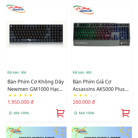
Đã bán: 366
Đã bán: 465
Bàn Phím Cơ Không Dây
Bàn Phím Giả Cơ
Newmen GM1000 Hạc
Assassins AK5000 Plus
★
★
★
★
★
★
★
★
☆
☆
Vũ Ánh Trăng
Led Gaming (Xám)
1.950.000 đ
260.000 đ
Mới 100%
Mới 100%