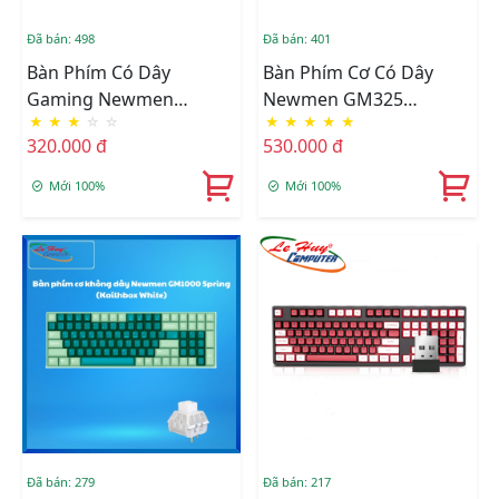
Đã bán: 498
Đã bán: 401
Bàn Phím Có Dây
Bàn Phím Cơ Có Dây
Gaming Newmen
Newmen GM325
★
★
★
☆
☆
★
★
★
★
★
StarNet GM818-X
(Black/Red/Blue/Brown
320.000 đ
530.000 đ
Switch)
Mới 100%
Mới 100%
Đã bán: 279
Đã bán: 217