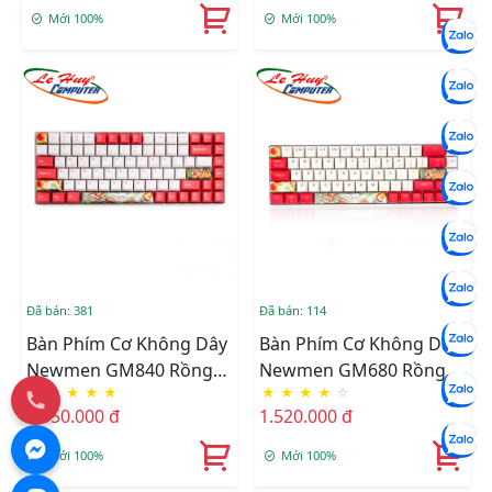
Switch)
Switch)
Mới 100%
Mới 100%
Đã bán: 381
Đã bán: 114
Bàn Phím Cơ Không Dây
Bàn Phím Cơ Không Dây
Newmen GM840 Rồng
Newmen GM680 Rồng
★
★
★
★
★
★
★
★
★
☆
Hổ Dual Mode
Hổ Dual Mode
1.550.000 đ
1.520.000 đ
(Blue/Red/Brown Switch)
(Blue/Red/Brown Switch)
Mới 100%
Mới 100%