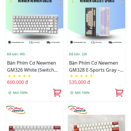
Đã bán: 495
Đã bán: 226
Bàn Phím Cơ Newmen
Bàn Phím Cơ Newmen
GM326 White (Switch
GM328 E-Sports Gray –
★
★
★
★
★
★
★
★
★
★
Brown/Blue)
White (Switch Red/Blue)
600.000 đ
535.000 đ
Mới 100%
Mới 100%