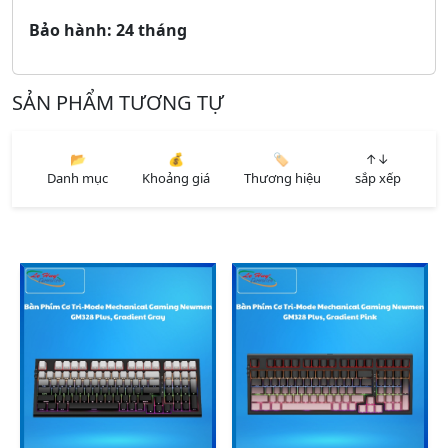
Bảo
hành: 24 tháng
SẢN PHẨM TƯƠNG TỰ
📂
💰
🏷️
↑↓
Danh mục
Khoảng giá
Thương hiệu
sắp xếp