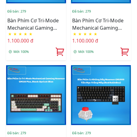
Đã bán: 279
Đã bán: 279
Bàn Phím Cơ Tri-Mode
Bàn Phím Cơ Tri-Mode
Mechanical Gaming
Mechanical Gaming
★
★
★
★
★
★
★
★
★
★
Newmen GM328 Plus,
Newmen GM328 Plus,
1.100.000 đ
1.100.000 đ
Gradient Gray
Gradient Pink
Mới 100%
Mới 100%
Đã bán: 279
Đã bán: 279