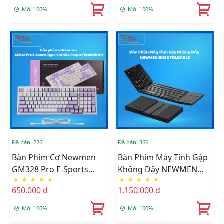
Mới 100%
Mới 100%
Đã bán: 226
Đã bán: 366
Bàn Phím Cơ Newmen
Bàn Phím Máy Tính Gập
GM328 Pro E-Sports
Không Dây NEWMEN
★
★
★
★
★
★
★
★
★
★
Type-C White-Purple
BK66 FOLDABLE
650.000 đ
1.150.000 đ
(RedSwitch)
Mới 100%
Mới 100%