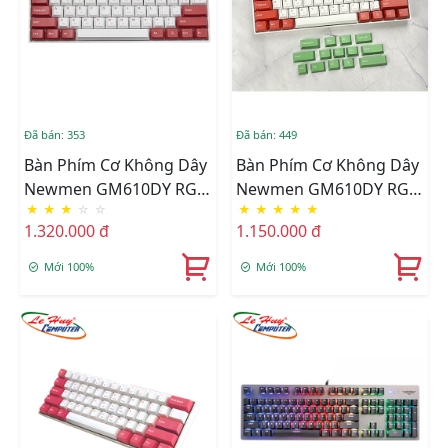
Đã bán: 353
Đã bán: 449
Bàn Phím Cơ Không Dây
Bàn Phím Cơ Không Dây
Newmen GM610DY RGB
Newmen GM610DY RGB
★
★
★
☆
☆
★
★
★
★
★
(G-PRO Brown/ Red/
(N-Box Brown/ Red/ Blue
1.320.000 đ
1.150.000 đ
Blue Switch)
Switch)
Mới 100%
Mới 100%