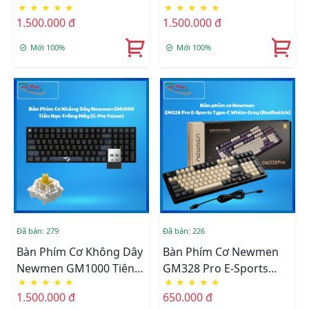
★
★
★
★
★
★
★
★
★
★
Hạc-Trăng Mây (White
Hạc-Trăng Mây (G-Pro
1.500.000 đ
1.500.000 đ
KailhBox)
Silverry)
Mới 100%
Mới 100%
Đã bán: 279
Đã bán: 226
Bàn Phím Cơ Không Dây
Bàn Phím Cơ Newmen
Newmen GM1000 Tiên
GM328 Pro E-Sports
★
★
★
★
★
★
★
★
★
★
Hạc-Trăng Mây (G-Pro
Type-C White-Grey
1.500.000 đ
650.000 đ
Yelow)
(RedSwitch)