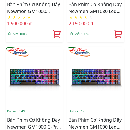
Bàn Phím Cơ Không Dây
Bàn Phím Cơ Không Dây
Newmen GM1000
Newmen GM1080 Led
★
★
★
★
★
★
★
★
★
☆
Spring (Kailhbox White)
RGB Dual Mode (Red
1.500.000 đ
2.150.000 đ
Switch)
Mới 100%
Mới 100%
Đã bán: 349
Đã bán: 175
Bàn Phím Cơ Không Dây
Bàn Phím Cơ Không Dây
Newmen GM1000 G-Pro
Newmen GM1000 Led