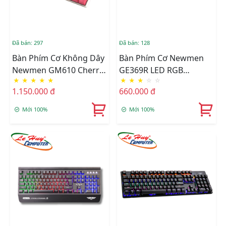
Đã bán: 297
Đã bán: 128
Bàn Phím Cơ Không Dây
Bàn Phím Cơ Newmen
Newmen GM610 Cherry
GE369R LED RGB
★
★
★
★
★
★
★
★
☆
☆
RGB (Blue/Red Switch)
(Red/Blue Switch)
1.150.000 đ
660.000 đ
Mới 100%
Mới 100%