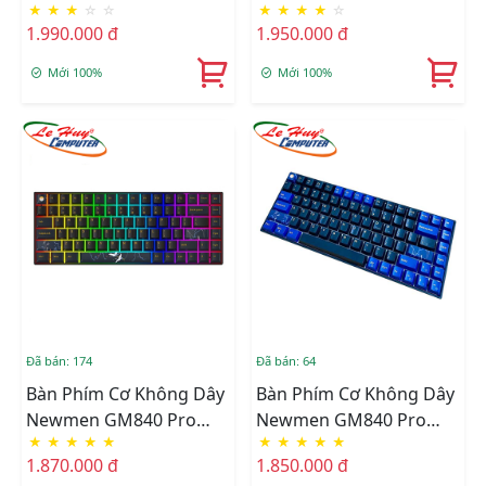
★
★
★
☆
☆
★
★
★
★
☆
Led RGB Dual Mode
RGB Dual Mode
1.990.000 đ
1.950.000 đ
(Yellow/Silverry Switch)
(Red/White Switch)
Mới 100%
Mới 100%
Đã bán: 174
Đã bán: 64
Bàn Phím Cơ Không Dây
Bàn Phím Cơ Không Dây
Newmen GM840 Pro
Newmen GM840 Pro
★
★
★
★
★
★
★
★
★
★
Hạc Trăng Mây Led RGB
Trăng Mây Led RGB Dual
1.870.000 đ
1.850.000 đ
Dual Mode (Red/White
Mode (Red/White