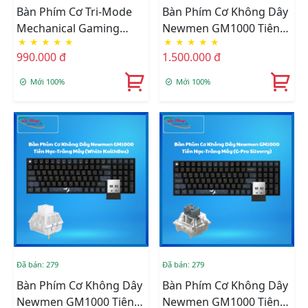
Bàn Phím Cơ Tri-Mode
Bàn Phím Cơ Không Dây
Mechanical Gaming
Newmen GM1000 Tiên
★
★
★
★
★
★
★
★
★
★
Newmen GM328 Plus,
Hạc-Trăng Mây (Red
990.000 đ
1.500.000 đ
Black-Apricot-Blue
KailhBox)
Mới 100%
Mới 100%
Đã bán: 279
Đã bán: 279
Bàn Phím Cơ Không Dây
Bàn Phím Cơ Không Dây
Newmen GM1000 Tiên
Newmen GM1000 Tiên