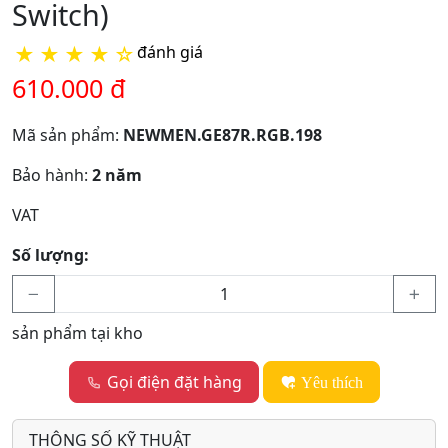
Switch)
★
★
★
★
☆
đánh giá
610.000 đ
Mã sản phẩm:
NEWMEN.GE87R.RGB.198
Bảo hành:
2 năm
VAT
Số lượng:
sản phẩm tại kho
Gọi điện đặt hàng
Yêu thích
THÔNG SỐ KỸ THUẬT