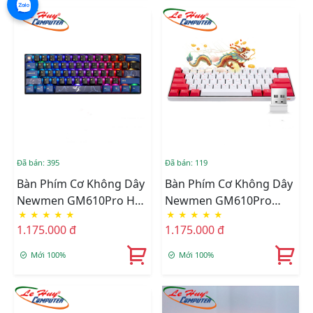
Đã bán: 395
Đã bán: 119
Bàn Phím Cơ Không Dây
Bàn Phím Cơ Không Dây
Newmen GM610Pro Hạc
Newmen GM610Pro
★
★
★
★
★
★
★
★
★
★
Vũ RGB Dual Mode
RGB Dual Mode
1.175.000 đ
1.175.000 đ
(RED/BROWN Switch)
(RED/Blue Switch)
Mới 100%
Mới 100%