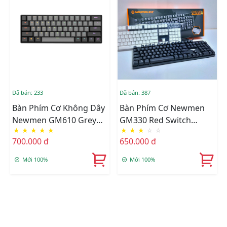
Đã bán: 233
Đã bán: 387
Bàn Phím Cơ Không Dây
Bàn Phím Cơ Newmen
Newmen GM610 Grey
GM330 Red Switch
★
★
★
★
★
★
★
★
☆
☆
RGB Dual Mode
Multiled
700.000 đ
650.000 đ
(Blue/Red/Black/Brown
Switch)
Mới 100%
Mới 100%