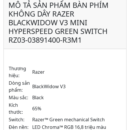
MÔ TẢ SẢN PHẨM BÀN PHÍM
KHÔNG DÂY RAZER
BLACKWIDOW V3 MINI
HYPERSPEED GREEN SWITCH
RZ03-03891400-R3M1
Thương
Razer
hiệu:
Dòng sản
BlackWidow V3
phẩm:
Màu sắc:
Black
Kích
65%
thước:
Switch:
Razer™ Green mechanical Switch
Đèn nền:
LED Chroma™ RGB 16,8 triệu màu