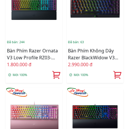
Đã bán: 244
Đã bán: 63
Bàn Phím Razer Ornata
Bàn Phím Không Dây
V3 Low Profile RZ03-
Razer BlackWidow V3
04460100-R3M1
1.800.000 đ
Mini HyperSpeed (Yellow
2.990.000 đ
Switch) (RZ03-03890100-
Mới 100%
Mới 100%
R3M1)