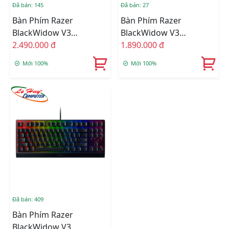
Đã bán: 145
Đã bán: 27
Bàn Phím Razer
Bàn Phím Razer
BlackWidow V3
BlackWidow V3
Mechanical Green
2.490.000 đ
Tenkeyless Yellow Switch
1.890.000 đ
Switch (RZ03-03540100-
(RZ03-03491800-R3M1)
Mới 100%
Mới 100%
R3M1)
Đã bán: 409
Bàn Phím Razer
BlackWidow V3