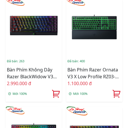
Đã bán: 263
Đã bán: 400
Bàn Phím Không Dây
Bàn Phím Razer Ornata
Razer BlackWidow V3
V3 X Low Profile RZ03-
Mini HyperSpeed Green
2.990.000 đ
04470100-R3M1
1.100.000 đ
Switch RZ03-03891400-
Mới 100%
Mới 100%
R3M1