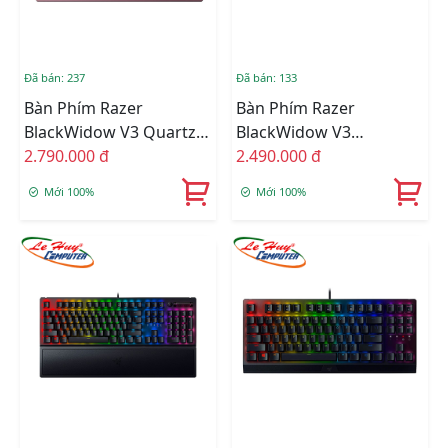
Đã bán: 237
Đã bán: 133
Bàn Phím Razer
Bàn Phím Razer
BlackWidow V3 Quartz
BlackWidow V3
Green Switch (RZ03-
2.790.000 đ
Mechanical Yellow
2.490.000 đ
03541800-R3M1)
Switch (RZ03-03541900-
Mới 100%
Mới 100%
R3M1)