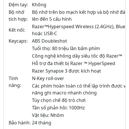
Đệm tay:
Không
Bộ nhớ
Bộ nhớ trên bo mạch kết hợp và bộ nhớ đá
tích hợp:
lên đến 5 cấu hình
Razer™Hyperspeed Wireless (2.4GHz), Bluet
Kết nối:
hoặc USB-C
Keycaps:
ABS Doubleshot
Tuổi thọ: 80 triệu lần bấm phím
Công nghệ không dây siêu tốc độ Razer™
Hỗ trợ đa thiết bị Razer ™ HyperSpeed
Razer Synapse 3 được kích hoạt
Tính
N-Key roll-over
năng:
Các phím hoàn toàn có thể lập trình được với
năng ghi macro nhanh chóng
Tùy chọn chế độ trò chơi
Tần số phản hồi: 1000Hz
Vật liệu: Nhôm
Bảo hành:
24 tháng