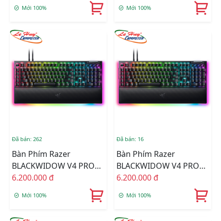
Purple Switch (RZ03-
R3M1
Mới 100%
Mới 100%
04363500-R3M1)
Đã bán: 262
Đã bán: 16
Bàn Phím Razer
Bàn Phím Razer
BLACKWIDOW V4 PRO
BLACKWIDOW V4 PRO
(Yellow Switch) RZ03-
6.200.000 đ
(Green Switch) RZ03-
6.200.000 đ
04681800-R3M1
04680100-R3M1
Mới 100%
Mới 100%