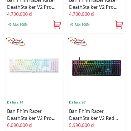
Bàn Phím Razer Razer
Bàn Phím Razer Razer
DeathStalker V2 Pro
DeathStalker V2 Pro
Tenkeyless White Edition
4.790.000 đ
Tenkeyless Red Switch
4.700.000 đ
Red Switch RZ03-
RZ03-04370100-R3M1
Mới 100%
Mới 100%
04373500-R3M1
Đã bán: 14
Đã bán: 261
Bàn Phím Razer
Bàn Phím Razer
DeathStalker V2 Pro
DeathStalker V2 Red
White Edition Clicky
6.090.000 đ
Switch RZ03-04360100-
5.990.000 đ