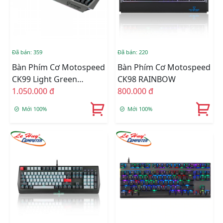
Đã bán: 359
Đã bán: 220
Bàn Phím Cơ Motospeed
Bàn Phím Cơ Motospeed
CK99 Light Green
CK98 RAINBOW
Rainbow
1.050.000 đ
800.000 đ
Mới 100%
Mới 100%