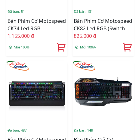
Đã bán: 51
Đã bán: 131
Bàn Phím Cơ Motospeed
Bàn Phím Cơ Motospeed
CK74 Led RGB
CK82 Led RGB (Switch
1.155.000 đ
Red/Blue) (Đen/Hồng)
825.000 đ
Mới 100%
Mới 100%
Đã bán: 487
Đã bán: 148
Bàn Phím Cơ Motospeed
Bàn Phím Giả Cơ