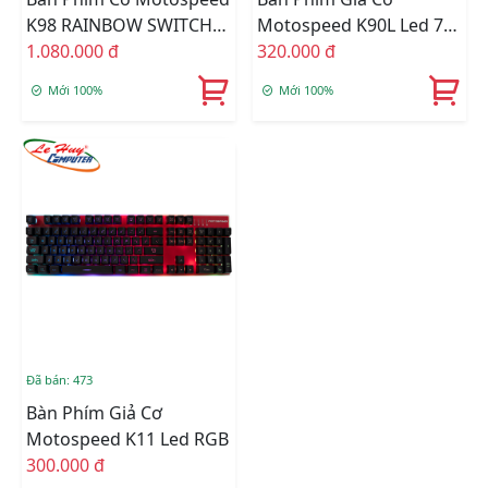
K98 RAINBOW SWITCH
Motospeed K90L Led 7
QUANG HỌC
1.080.000 đ
Màu
320.000 đ
Mới 100%
Mới 100%
Đã bán: 473
Bàn Phím Giả Cơ
Motospeed K11 Led RGB
300.000 đ