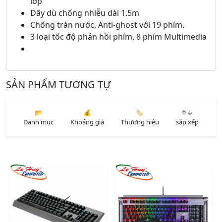
lớp
Dây dù chống nhiễu dài 1.5m
Chống tràn nước, Anti-ghost với 19 phím.
3 loại tốc độ phản hồi phím, 8 phím Multimedia
SẢN PHẨM TƯƠNG TỰ
📂
💰
🏷️
↑↓
Danh mục
Khoảng giá
Thương hiệu
sắp xếp