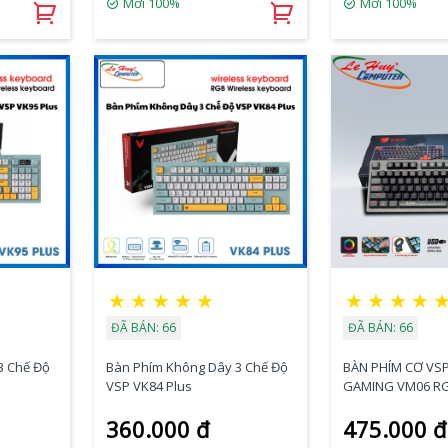
Mới 100%
Mới 100%
★
★
★
★
★
★
★
★
★
ĐÃ BÁN: 66
ĐÃ BÁN: 66
3 Chế Độ
Bàn Phím Không Dây 3 Chế Độ
BÀN PHÍM CƠ VS
VSP VK84 Plus
GAMING VM06 R
360.000 đ
475.000 đ