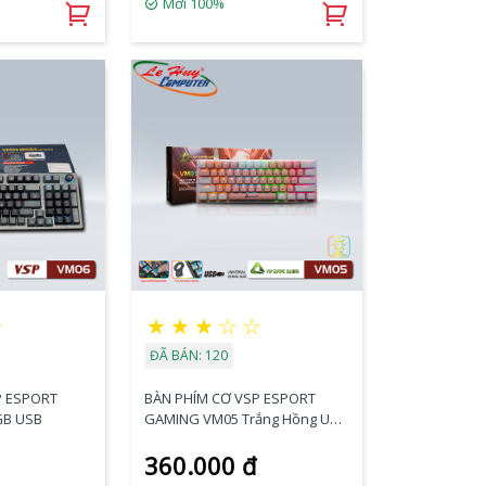
Mới 100%
★
★
★
★
☆
☆
ĐÃ BÁN: 120
P ESPORT
BÀN PHÍM CƠ VSP ESPORT
GB USB
GAMING VM05 Trắng Hồng USB
LED
360.000 đ