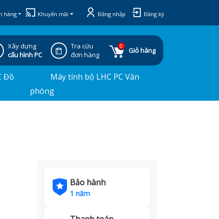
h hàng
Khuyến mãi
Đăng nhập
Đăng ký
Xây dựng
Tra cứu
0
Giỏ hàng
cấu hình PC
đơn hàng
C Đồ
Máy tính bộ LHC PC Văn
phòng
Bảo hành
1 năm