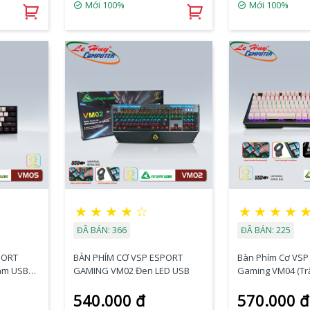
Mới 100%
Mới 100%
★
★
★
★
☆
★
★
★
★
ĐÃ BÁN: 366
ĐÃ BÁN: 225
PORT
BÀN PHÍM CƠ VSP ESPORT
Bàn Phím Cơ VSP
ám USB
GAMING VM02 Đen LED USB
Gaming VM04 (Tr
540.000 đ
570.000 đ