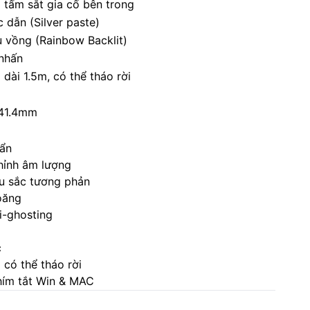
tấm sắt gia cố bên trong
 dẫn (Silver paste)
 vồng (Rainbow Backlit)
 nhấn
dài 1.5m, có thể tháo rời
41.4mm
 ẩn
hỉnh âm lượng
u sắc tương phản
oăng
i-ghosting
c
có thể tháo rời
hím tắt Win & MAC