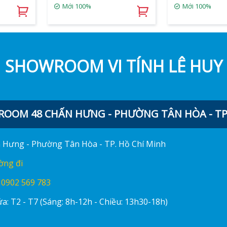
Mới 100%
Mới 100%
SHOWROOM VI TÍNH LÊ HUY
OOM 48 CHẤN HƯNG - PHƯỜNG TÂN HÒA - TP.
ấn Hưng - Phường Tân Hòa - TP. Hồ Chí Minh
ờng đi
:
0902 569 783
a: T2 - T7 (Sáng: 8h-12h - Chiều: 13h30-18h)