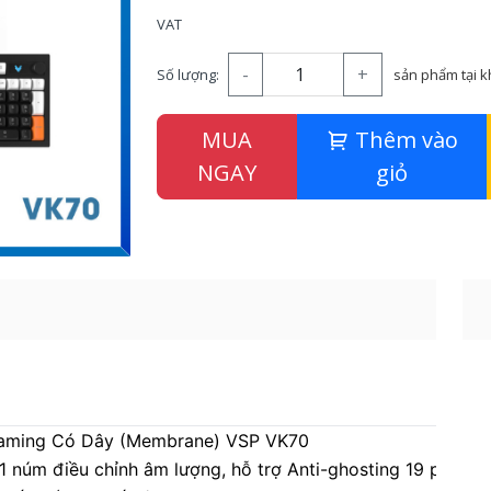
VAT
-
+
Số lượng:
sản phẩm tại 
MUA
Thêm vào
NGAY
giỏ
aming Có Dây (Membrane) VSP VK70
1 núm điều chỉnh âm lượng, hỗ trợ Anti-ghosting 19 phím