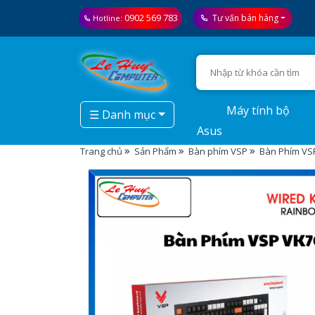
0902 569 783
Tư vấn bán hàng
Hotline:
Máy tính bộ
☰ Danh mục
Asus
Trang chủ
Sản Phẩm
Bàn phím VSP
Bàn Phím VS