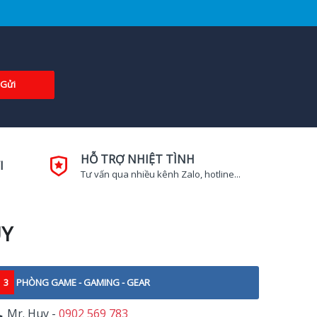
Gửi
HỖ TRỢ NHIỆT TÌNH
I
Tư vấn qua nhiều kênh Zalo, hotline...
UY
3
PHÒNG GAME - GAMING - GEAR
Mr. Huy -
0902 569 783