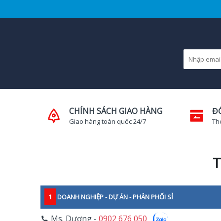
CHÍNH SÁCH GIAO HÀNG
Đ
Giao hàng toàn quốc 24/7
Th
T
1
DOANH NGHIỆP - DỰ ÁN - PHÂN PHỐI SỈ
Ms. Dương -
0902 676 050