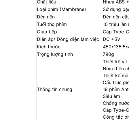
Chất liệu
Nhựa ABS + 
Loại phím (Membrane)
Sử dụng bạc
Đèn nền
Đèn nền cầu
Tuổi thọ phím
10 triệu lần
Giao tiếp
Cáp Type-C 
Điện áp/ Dòng điện làm việc
DC +5V
Kích thước
450*135.5*
Trọng lượng tịnh
790g
Thiết kế vít
Núm điều c
Thiết kế mà
Cấu trúc gi
Thông tin chung
19 phím Ant
Siêu êm
Chống nướ
Cáp Type-C 
Công tắc p