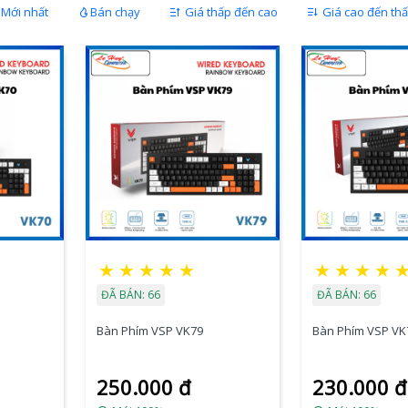
Mới nhất
Bán chạy
Giá thấp đến cao
Giá cao đến th
★
★
★
★
★
★
★
★
★
ĐÃ BÁN: 66
ĐÃ BÁN: 66
Bàn Phím VSP VK79
Bàn Phím VSP VK
250.000 đ
230.000 đ