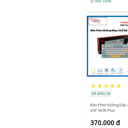
Mới 100%
★
★
★
★
★
ĐÃ BÁN: 66
Bàn Phím Không Dây 
VSP VK95 Plus
370.000 đ