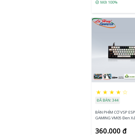
Mới 100%
★
★
★
★
☆
ĐÃ BÁN: 344
BÀN PHÍM CƠ VSP ES
GAMING VM05 Đen X
LED
360.000 đ