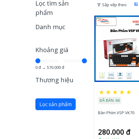
Lọc tìm sản
Sắp xếp theo
phẩm
Danh mục
Khoảng giá
0
đ →
570.000
đ
Thương hiệu
★
★
★
★
★
ĐÃ BÁN: 66
Lọc sản phẩm
Bàn Phím VSP VK70
280.000 đ