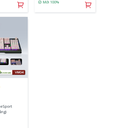
Mới 100%
★
 eSport
ắng)