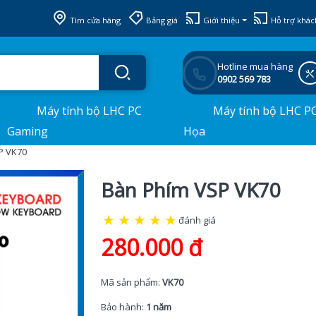
Tìm cửa hàng
Bảng giá
Giới thiệu
Hỗ trợ khác
Hotline mua hàng
0902 569 783
Máy tính bộ LHC PC
Máy tính bộ LHC P
Gaming
Họa
P VK70
Bàn Phím VSP VK70
★
★
★
★
★
đánh giá
280.000 đ
Mã sản phẩm:
VK70
Bảo hành:
1 năm