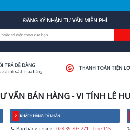
ĐĂNG KÝ NHẬN TƯ VẤN MIỄN PHÍ
ỔI TRẢ DỄ DÀNG
THANH TOÁN TIỆN LỢ
eo chính sách mua hàng
Ư VẤN BÁN HÀNG - VI TÍNH LÊ H
2
KHÁCH HÀNG CÁ NHÂN
Bán hàng online -
028 39 703 271 - Line 115