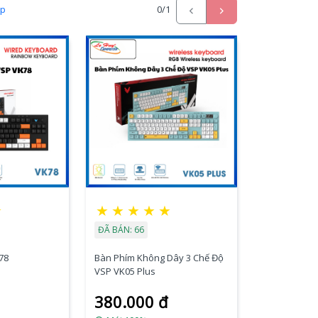
ấp
0
/1
★
★
★
★
★
★
ĐÃ BÁN: 66
78
Bàn Phím Không Dây 3 Chế Độ
VSP VK05 Plus
380.000 đ