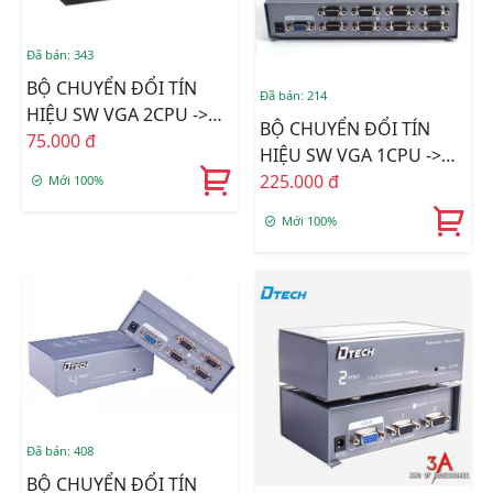
Đã bán: 343
BỘ CHUYỂN ĐỔI TÍN
Đã bán: 214
HIỆU SW VGA 2CPU ->
BỘ CHUYỂN ĐỔI TÍN
1LCD(DTECH)
75.000 đ
HIỆU SW VGA 1CPU ->
8LCD Xịn DTECH
225.000 đ
Mới 100%
Mới 100%
Đã bán: 408
BỘ CHUYỂN ĐỔI TÍN