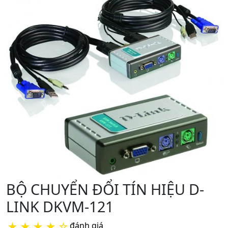
BỘ CHUYỂN ĐỔI TÍN HIỆU D-
LINK DKVM-121
★
★
★
★
☆
đánh giá