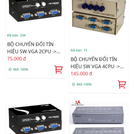
Đã bán: 334
BỘ CHUYỂN ĐỔI TÍN
Đã bán: 73
HIỆU SW VGA 2CPU ->
1LCD(VIKI)
75.000 đ
BỘ CHUYỂN ĐỔI TÍN
HIỆU SW VGA 4CPU ->
Mới 100%
1LCD(DTECH)
145.000 đ
Mới 100%