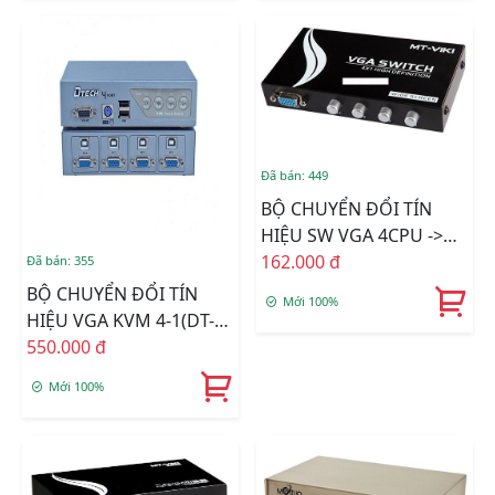
Đã bán: 449
BỘ CHUYỂN ĐỔI TÍN
HIỆU SW VGA 4CPU ->
1LCD(VIKI)
162.000 đ
Đã bán: 355
BỘ CHUYỂN ĐỔI TÍN
Mới 100%
HIỆU VGA KVM 4-1(DT-
8041)
550.000 đ
Mới 100%