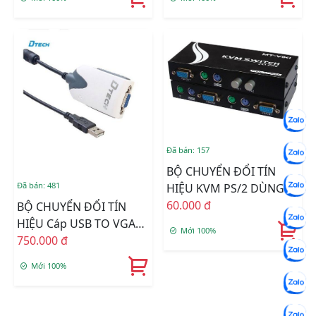
Đã bán: 157
BỘ CHUYỂN ĐỔI TÍN
Đã bán: 481
HIỆU KVM PS/2 DÙNG
CHO SW VGA 2CPU RA
60.000 đ
BỘ CHUYỂN ĐỔI TÍN
1LCD
HIỆU Cáp USB TO VGA
Mới 100%
DTECH DT-6510
750.000 đ
Mới 100%