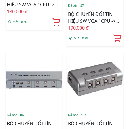
HIỆU SW VGA 1CPU ->
Đã bán: 274
4LCD Xịn DTECH
180.000 đ
BỘ CHUYỂN ĐỔI TÍN
HIỆU SW VGA 1CPU ->
Mới 100%
2LCD Xịn DTECH
190.000 đ
Mới 100%
Đã bán: 487
Đã bán: 219
BỘ CHUYỂN ĐỔI TÍN
BỘ CHUYỂN ĐỔI TÍN