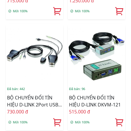
Port PS/2
715.000 đ
4Port USB
1.250.000 đ
Mới 100%
Mới 100%
Đã bán: 442
Đã bán: 96
BỘ CHUYỂN ĐỔI TÍN
BỘ CHUYỂN ĐỔI TÍN
HIỆU D-LINK 2Port USB
HIỆU D-LINK DKVM-121
KVM-222
730.000 đ
515.000 đ
Mới 100%
Mới 100%