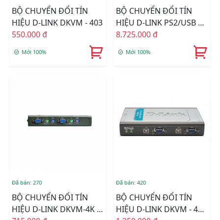
BỘ CHUYỂN ĐỔI TÍN
BỘ CHUYỂN ĐỔI TÍN
HIỆU D-LINK DKVM - 403
HIỆU D-LINK PS2/USB 16
550.000 đ
Port DKVM-450
8.725.000 đ
Mới 100%
Mới 100%
Đã bán: 270
Đã bán: 420
BỘ CHUYỂN ĐỔI TÍN
BỘ CHUYỂN ĐỔI TÍN
HIỆU D-LINK DKVM-4K 4
HIỆU D-LINK DKVM - 4U