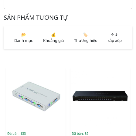
SẢN PHẨM TƯƠNG TỰ
📂
💰
🏷️
↑↓
Danh mục
Khoảng giá
Thương hiệu
sắp xếp
Đã bán: 133
Đã bán: 89