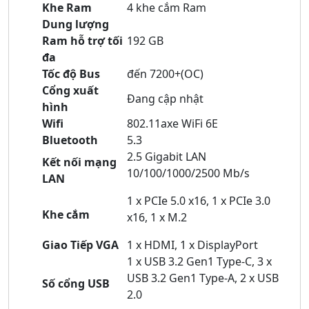
Khe Ram
4 khe cắm Ram
Dung lượng
Ram hỗ trợ tối
192 GB
đa
Tốc độ Bus
đến 7200+(OC)
Cổng xuất
Đang cập nhật
hình
Wifi
802.11axe WiFi 6E
Bluetooth
5.3
2.5 Gigabit LAN
Kết nối mạng
10/100/1000/2500 Mb/s
LAN
1 x PCIe 5.0 x16, 1 x PCIe 3.0
Khe cắm
x16, 1 x M.2
Giao Tiếp VGA
1 x HDMI, 1 x DisplayPort
1 x USB 3.2 Gen1 Type-C, 3 x
USB 3.2 Gen1 Type-A, 2 x USB
Số cổng USB
2.0