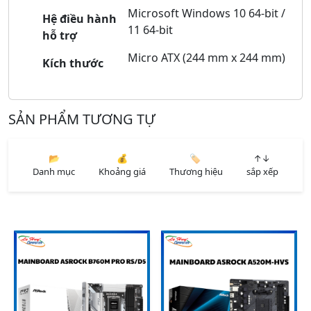
Microsoft Windows 10 64-bit /
Hệ điều hành
11 64-bit
hỗ trợ
Micro ATX (244 mm x 244 mm)
Kích thước
SẢN PHẨM TƯƠNG TỰ
📂
💰
🏷️
↑↓
Danh mục
Khoảng giá
Thương hiệu
sắp xếp