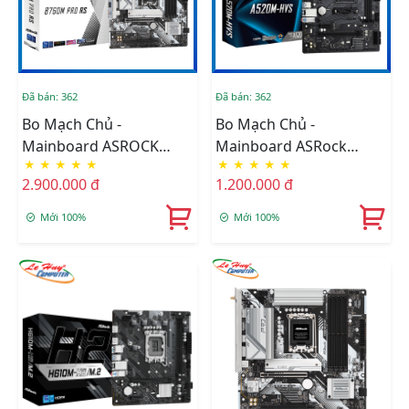
Đã bán: 362
Đã bán: 362
Bo Mạch Chủ -
Bo Mạch Chủ -
Mainboard ASROCK
Mainboard ASRock
★
★
★
★
★
★
★
★
★
★
B760M PRO RS/D5
A520M-HVS (Chipset
2.900.000 đ
1.200.000 đ
AMD A520, Socket AM4,
DDR4 64GB, M-ATX)
Mới 100%
Mới 100%