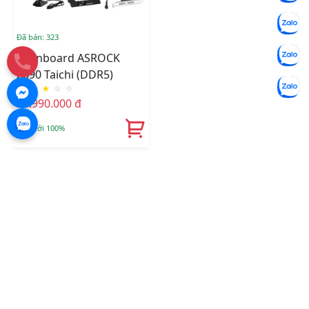
Đã bán: 323
Mainboard ASROCK
Z690 Taichi (DDR5)
★
★
★
☆
☆
15.990.000 đ
Mới 100%