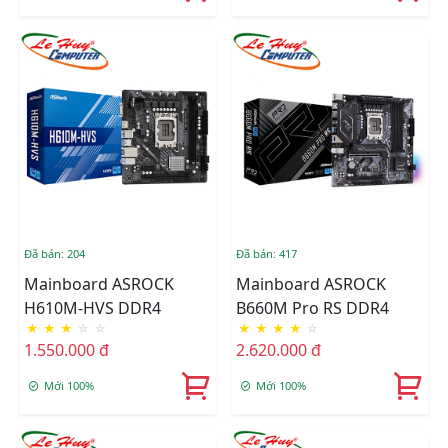
Đã bán: 204
Đã bán: 417
Mainboard ASROCK
Mainboard ASROCK
H610M-HVS DDR4
B660M Pro RS DDR4
★
★
★
☆
☆
★
★
★
★
☆
1.550.000 đ
2.620.000 đ
Mới 100%
Mới 100%