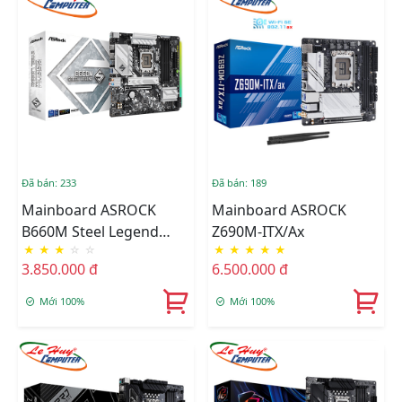
Đã bán: 233
Đã bán: 189
Mainboard ASROCK
Mainboard ASROCK
B660M Steel Legend
Z690M-ITX/ax
★
★
★
☆
☆
★
★
★
★
★
DDR4
3.850.000 đ
6.500.000 đ
Mới 100%
Mới 100%