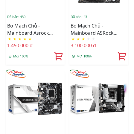
Đã bán: 430
Đã bán: 43
Bo Mạch Chủ -
Bo Mạch Chủ -
Mainboard Asrock
Mainboard ASRock
★
★
★
★
★
★
★
★
☆
☆
H610M-H2/M.2 DDR4
B760M Pro Rs Wifi DDR5
1.450.000 đ
3.100.000 đ
Mới 100%
Mới 100%