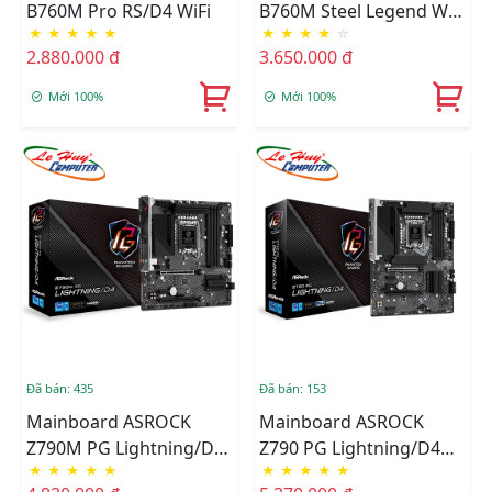
B760M Pro RS/D4 WiFi
B760M Steel Legend WiFi
★
★
★
★
★
★
★
★
★
☆
DDR5
2.880.000 đ
3.650.000 đ
Mới 100%
Mới 100%
Đã bán: 435
Đã bán: 153
Mainboard ASROCK
Mainboard ASROCK
Z790M PG Lightning/D4
Z790 PG Lightning/D4
★
★
★
★
★
★
★
★
★
★
DDR4
DDR4