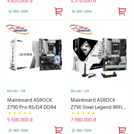
4.820.000 đ
5.370.000 đ
Mới 100%
Mới 100%
Đã bán: 108
Đã bán: 129
Mainboard ASROCK
Mainboard ASROCK
Z790 Pro RS/D4 DDR4
Z790 Steel Legend WiFi
★
★
★
★
★
★
★
★
★
★
DDR5
5.500.000 đ
7.980.000 đ
Mới 100%
Mới 100%