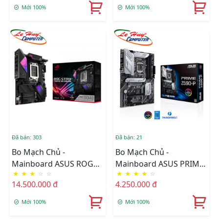
Mới 100%
Mới 100%
Đã bán: 303
Đã bán: 21
Bo Mạch Chủ -
Bo Mạch Chủ -
Mainboard ASUS ROG
Mainboard ASUS PRIME
★
★
★
☆
☆
★
★
★
★
☆
STRIX TRX40-XE GAMING
Z590-P
14.500.000 đ
4.250.000 đ
Mới 100%
Mới 100%