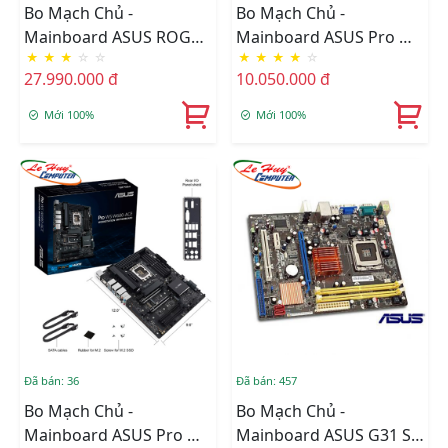
Bo Mạch Chủ -
Bo Mạch Chủ -
Mainboard ASUS ROG
Mainboard ASUS Pro WS
★
★
★
☆
☆
★
★
★
★
☆
MAXIMUS Z890
W680M-ACE SE
27.990.000 đ
10.050.000 đ
EXTREME
Mới 100%
Mới 100%
Đã bán: 36
Đã bán: 457
Bo Mạch Chủ -
Bo Mạch Chủ -
Mainboard ASUS Pro WS
Mainboard ASUS G31 SK