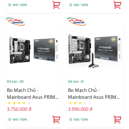
5+Bluetooth)
Mới 100%
Mới 100%
Đã bán: 381
Đã bán: 30
Bo Mạch Chủ -
Bo Mạch Chủ -
Mainboard Asus PRIME
Mainboard Asus PRIME
★
★
★
★
☆
★
★
★
☆
☆
B860M-A-CSM
B860M-A WIFI-CSM
3.750.000 đ
3.990.000 đ
Mới 100%
Mới 100%