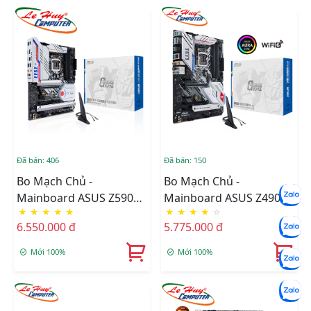
Đã bán: 406
Đã bán: 150
Bo Mạch Chủ -
Bo Mạch Chủ -
Mainboard ASUS Z590
Mainboard ASUS Z490
★
★
★
★
★
★
★
★
★
☆
WIFI GUNDAM EDITION
GUNDAM WIFI
6.550.000 đ
5.775.000 đ
Mới 100%
Mới 100%