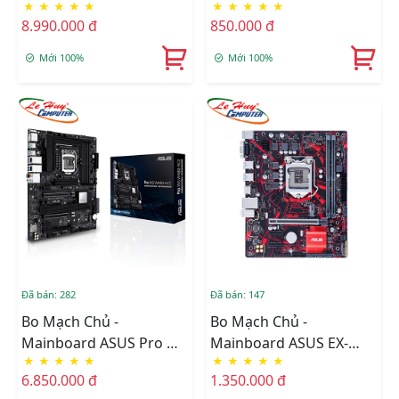
★
★
★
★
★
★
★
★
★
★
W680-ACE
775 BH 1 Năm
8.990.000 đ
850.000 đ
Mới 100%
Mới 100%
Đã bán: 282
Đã bán: 147
Bo Mạch Chủ -
Bo Mạch Chủ -
Mainboard ASUS Pro WS
Mainboard ASUS EX-
★
★
★
★
★
★
★
★
★
★
W480-ACE
B365M-V5 Renew BH 3
6.850.000 đ
1.350.000 đ
Năm