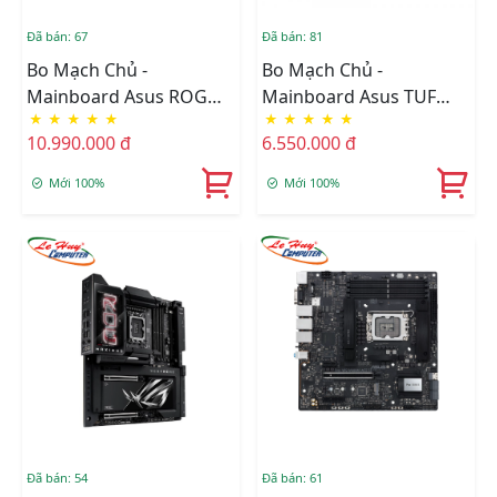
Đã bán: 67
Đã bán: 81
Bo Mạch Chủ -
Bo Mạch Chủ -
Mainboard Asus ROG
Mainboard Asus TUF
★
★
★
★
★
★
★
★
★
★
STRIX Z890-A GAMING
GAMING Z890 PLUS WIFI
10.990.000 đ
6.550.000 đ
WIFI
DDR5
Mới 100%
Mới 100%
Đã bán: 54
Đã bán: 61