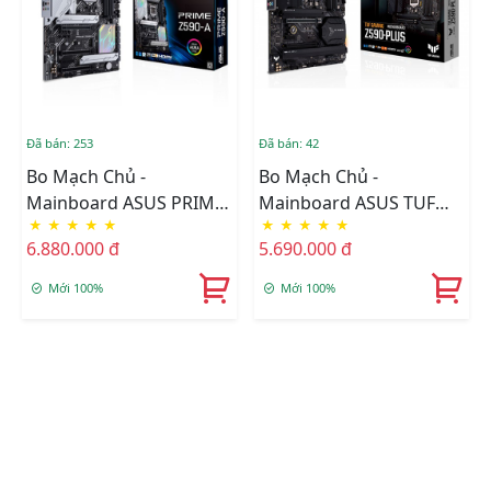
Đã bán: 253
Đã bán: 42
Bo Mạch Chủ -
Bo Mạch Chủ -
Mainboard ASUS PRIME
Mainboard ASUS TUF
★
★
★
★
★
★
★
★
★
★
Z590-A
GAMING Z590-PLUS
6.880.000 đ
5.690.000 đ
Mới 100%
Mới 100%