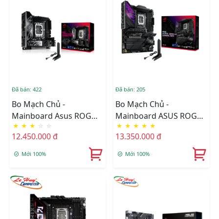
Đã bán: 422
Đã bán: 205
Bo Mạch Chủ -
Bo Mạch Chủ -
Mainboard Asus ROG
Mainboard ASUS ROG
★
★
★
☆
☆
★
★
★
★
★
STRIX Z890-I GAMING
STRIX Z890-E GAMING
12.450.000 đ
13.350.000 đ
WIFI
WIFI DDR5
Mới 100%
Mới 100%