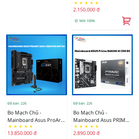
★
★
★
★
★
B760M-V5 DDR4
2.150.000 đ
Mới 100%
Đã bán: 226
Đã bán: 226
Bo Mạch Chủ -
Bo Mạch Chủ -
Mainboard Asus ProArt
Mainboard Asus PRIME
★
★
★
★
★
★
★
★
★
★
Z890-CREATOR WIFI
B860M-K-CSM DDR5
13.850.000 đ
2.890.000 đ
DDR5 (Thunderbolt