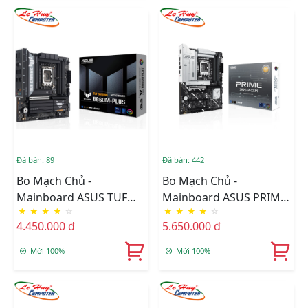
Đã bán: 89
Đã bán: 442
Bo Mạch Chủ -
Bo Mạch Chủ -
Mainboard ASUS TUF
Mainboard ASUS PRIME
★
★
★
★
☆
★
★
★
★
☆
GAMING B860M-PLUS
Z890-P-CSM
4.450.000 đ
5.650.000 đ
Mới 100%
Mới 100%