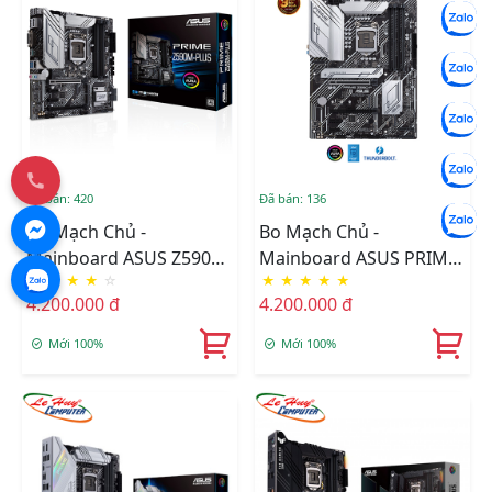
Đã bán: 420
Đã bán: 136
Bo Mạch Chủ -
Bo Mạch Chủ -
Mainboard ASUS Z590M-
Mainboard ASUS PRIME
★
★
★
★
☆
★
★
★
★
★
PLUS PRIME
Z590-P/CSM
4.200.000 đ
4.200.000 đ
Mới 100%
Mới 100%