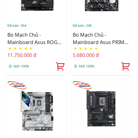
Đã bán: 454
Đã bán: 248
Bo Mạch Chủ -
Bo Mạch Chủ -
Mainboard Asus ROG
Mainboard Asus PRIME
★
★
★
★
★
★
★
★
★
★
STRIX Z890-F GAMING
Z890-P WIFI-CSM
11.750.000 đ
5.680.000 đ
WIFI
Mới 100%
Mới 100%