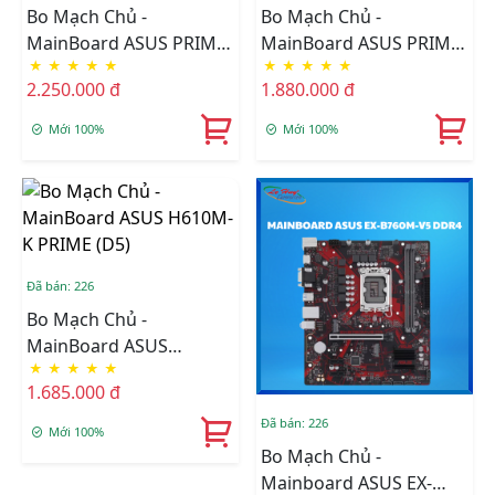
Bo Mạch Chủ -
Bo Mạch Chủ -
MainBoard ASUS PRIME
MainBoard ASUS PRIME
★
★
★
★
★
★
★
★
★
★
H810M-K DDR5
H610M-F WIFI D4
2.250.000 đ
1.880.000 đ
Mới 100%
Mới 100%
Đã bán: 226
Bo Mạch Chủ -
MainBoard ASUS
★
★
★
★
★
H610M-K PRIME (D5)
1.685.000 đ
Đã bán: 226
Mới 100%
Bo Mạch Chủ -
Mainboard ASUS EX-