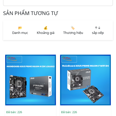
SẢN PHẨM TƯƠNG TỰ
📂
💰
🏷️
↑↓
Danh mục
Khoảng giá
Thương hiệu
sắp xếp
Đã bán: 226
Đã bán: 226