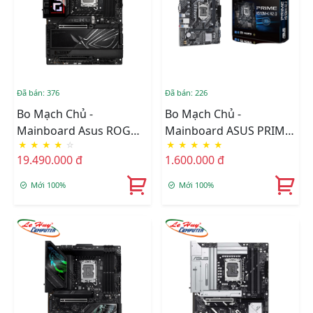
Đã bán: 376
Đã bán: 226
Bo Mạch Chủ -
Bo Mạch Chủ -
Mainboard Asus ROG
Mainboard ASUS PRIME
★
★
★
★
☆
★
★
★
★
★
MAXIMUS Z890 HERO
H510M-K R2.0
19.490.000 đ
1.600.000 đ
Mới 100%
Mới 100%