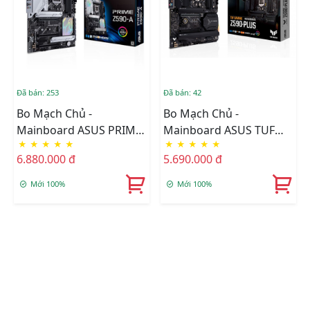
Đã bán: 253
Đã bán: 42
Bo Mạch Chủ -
Bo Mạch Chủ -
Mainboard ASUS PRIME
Mainboard ASUS TUF
★
★
★
★
★
★
★
★
★
★
Z590-A
GAMING Z590-PLUS
6.880.000 đ
5.690.000 đ
Mới 100%
Mới 100%