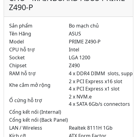
Z490-P
Sản phẩm
Bo mạch chủ
Tên Hãng
ASUS
Model
PRIME Z490-P
CPU hỗ trợ
Intel
Socket
LGA 1200
Chipset
Z490
RAM hỗ trợ
4 x DDR4 DIMM slots, suppo
2 x PCI Express x16 slot
Khe cắm mở rộng
4 x PCI Express x1 slot
2 x NVM.e
Ổ cứng hỗ trợ
4 x SATA 6Gb/s connectors
Cổng kết nối (Internal)
Cổng kết nối (Back Panel)
LAN / Wireless
Realtek 8111H 1Gb
Kích cỡ
ATX Form Factor