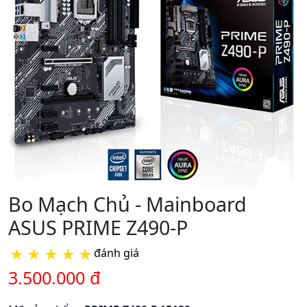
Bo Mạch Chủ - Mainboard
ASUS PRIME Z490-P
★
★
★
★
★
đánh giá
3.500.000 đ