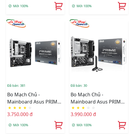
5+Bluetooth)
Mới 100%
Mới 100%
Đã bán: 381
Đã bán: 30
Bo Mạch Chủ -
Bo Mạch Chủ -
Mainboard Asus PRIME
Mainboard Asus PRIME
★
★
★
★
☆
★
★
★
☆
☆
B860M-A-CSM
B860M-A WIFI-CSM
3.750.000 đ
3.990.000 đ
Mới 100%
Mới 100%