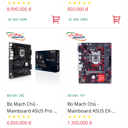
★
★
★
★
★
★
★
★
★
★
W680-ACE
775 BH 1 Năm
8.990.000 đ
850.000 đ
Mới 100%
Mới 100%
Đã bán: 282
Đã bán: 147
Bo Mạch Chủ -
Bo Mạch Chủ -
Mainboard ASUS Pro WS
Mainboard ASUS EX-
★
★
★
★
★
★
★
★
★
★
W480-ACE
B365M-V5 Renew BH 3
6.850.000 đ
1.350.000 đ
Năm