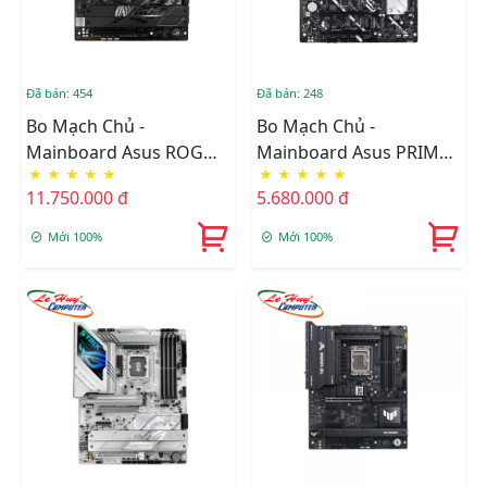
Đã bán: 454
Đã bán: 248
Bo Mạch Chủ -
Bo Mạch Chủ -
Mainboard Asus ROG
Mainboard Asus PRIME
★
★
★
★
★
★
★
★
★
★
STRIX Z890-F GAMING
Z890-P WIFI-CSM
11.750.000 đ
5.680.000 đ
WIFI
Mới 100%
Mới 100%