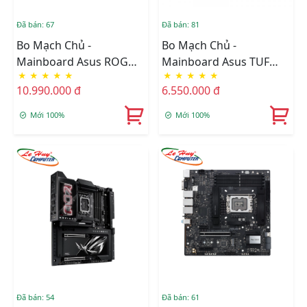
Đã bán: 67
Đã bán: 81
Bo Mạch Chủ -
Bo Mạch Chủ -
Mainboard Asus ROG
Mainboard Asus TUF
★
★
★
★
★
★
★
★
★
★
STRIX Z890-A GAMING
GAMING Z890 PLUS WIFI
10.990.000 đ
6.550.000 đ
WIFI
DDR5
Mới 100%
Mới 100%
Đã bán: 54
Đã bán: 61