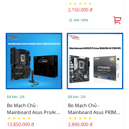
★
★
★
★
★
B760M-V5 DDR4
2.150.000 đ
Mới 100%
Đã bán: 226
Đã bán: 226
Bo Mạch Chủ -
Bo Mạch Chủ -
Mainboard Asus ProArt
Mainboard Asus PRIME
★
★
★
★
★
★
★
★
★
★
Z890-CREATOR WIFI
B860M-K-CSM DDR5
13.850.000 đ
2.890.000 đ
DDR5 (Thunderbolt