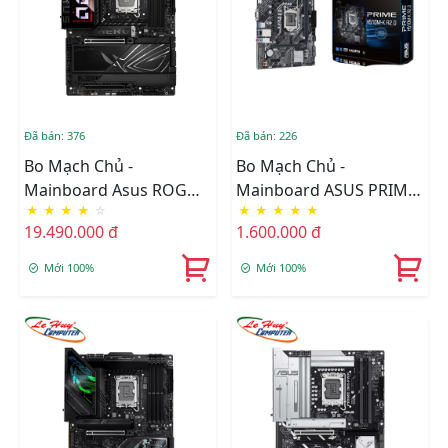
Đã bán: 376
Đã bán: 226
Bo Mạch Chủ -
Bo Mạch Chủ -
Mainboard Asus ROG
Mainboard ASUS PRIME
★
★
★
★
☆
★
★
★
★
★
MAXIMUS Z890 HERO
H510M-K R2.0
19.490.000 đ
1.600.000 đ
Mới 100%
Mới 100%