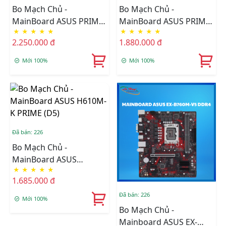
Bo Mạch Chủ -
Bo Mạch Chủ -
MainBoard ASUS PRIME
MainBoard ASUS PRIME
★
★
★
★
★
★
★
★
★
★
H810M-K DDR5
H610M-F WIFI D4
2.250.000 đ
1.880.000 đ
Mới 100%
Mới 100%
Đã bán: 226
Bo Mạch Chủ -
MainBoard ASUS
★
★
★
★
★
H610M-K PRIME (D5)
1.685.000 đ
Đã bán: 226
Mới 100%
Bo Mạch Chủ -
Mainboard ASUS EX-