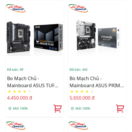
Đã bán: 89
Đã bán: 442
Bo Mạch Chủ -
Bo Mạch Chủ -
Mainboard ASUS TUF
Mainboard ASUS PRIME
★
★
★
★
☆
★
★
★
★
☆
GAMING B860M-PLUS
Z890-P-CSM
4.450.000 đ
5.650.000 đ
Mới 100%
Mới 100%