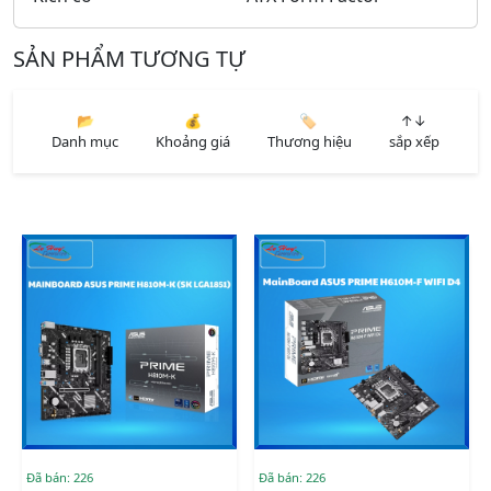
SẢN PHẨM TƯƠNG TỰ
📂
💰
🏷️
↑↓
Danh mục
Khoảng giá
Thương hiệu
sắp xếp
Đã bán: 226
Đã bán: 226