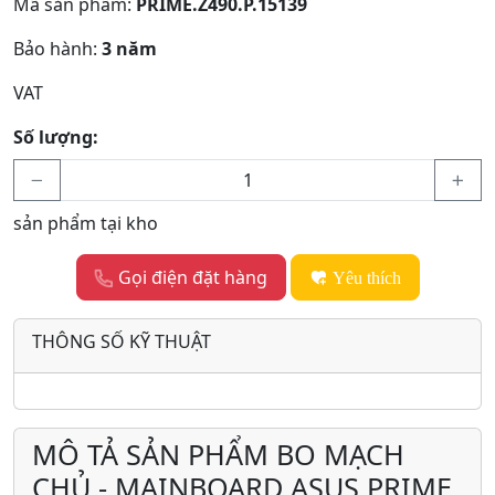
Mã sản phẩm:
PRIME.Z490.P.15139
Bảo hành:
3 năm
VAT
Số lượng:
sản phẩm tại kho
Gọi điện đặt hàng
Yêu thích
THÔNG SỐ KỸ THUẬT
MÔ TẢ SẢN PHẨM BO MẠCH
CHỦ - MAINBOARD ASUS PRIME