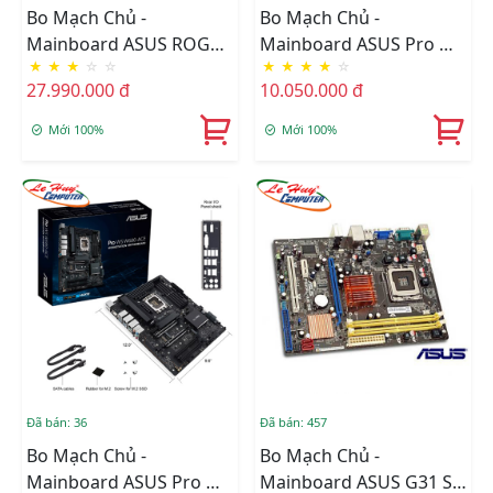
Bo Mạch Chủ -
Bo Mạch Chủ -
Mainboard ASUS ROG
Mainboard ASUS Pro WS
★
★
★
☆
☆
★
★
★
★
☆
MAXIMUS Z890
W680M-ACE SE
27.990.000 đ
10.050.000 đ
EXTREME
Mới 100%
Mới 100%
Đã bán: 36
Đã bán: 457
Bo Mạch Chủ -
Bo Mạch Chủ -
Mainboard ASUS Pro WS
Mainboard ASUS G31 SK