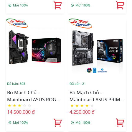
Mới 100%
Mới 100%
Đã bán: 303
Đã bán: 21
Bo Mạch Chủ -
Bo Mạch Chủ -
Mainboard ASUS ROG
Mainboard ASUS PRIME
★
★
★
☆
☆
★
★
★
★
☆
STRIX TRX40-XE GAMING
Z590-P
14.500.000 đ
4.250.000 đ
Mới 100%
Mới 100%