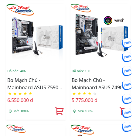
Đã bán: 406
Đã bán: 150
Bo Mạch Chủ -
Bo Mạch Chủ -
Mainboard ASUS Z590
Mainboard ASUS Z490
★
★
★
★
★
★
★
★
★
☆
WIFI GUNDAM EDITION
GUNDAM WIFI
6.550.000 đ
5.775.000 đ
Mới 100%
Mới 100%