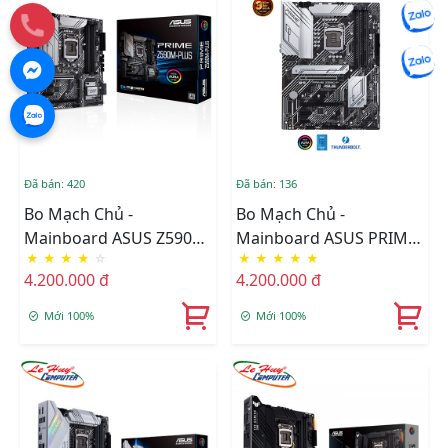
Đã bán: 420
Đã bán: 136
Bo Mạch Chủ -
Bo Mạch Chủ -
Mainboard ASUS Z590M-
Mainboard ASUS PRIME
★
★
★
★
☆
★
★
★
★
★
PLUS PRIME
Z590-P/CSM
4.200.000 đ
4.200.000 đ
Mới 100%
Mới 100%