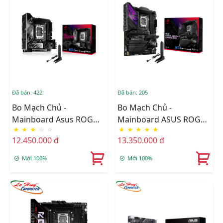
Đã bán: 422
Đã bán: 205
Bo Mạch Chủ -
Bo Mạch Chủ -
Mainboard Asus ROG
Mainboard ASUS ROG
★
★
★
☆
☆
★
★
★
★
★
STRIX Z890-I GAMING
STRIX Z890-E GAMING
12.450.000 đ
13.350.000 đ
WIFI
WIFI DDR5
Mới 100%
Mới 100%