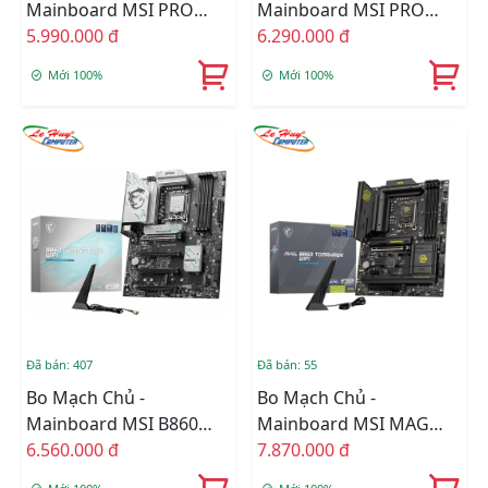
Mainboard MSI PRO
Mainboard MSI PRO
B860-P DDR5
5.990.000 đ
B860-P WIFI DDR5
6.290.000 đ
Mới 100%
Mới 100%
Đã bán: 407
Đã bán: 55
Bo Mạch Chủ -
Bo Mạch Chủ -
Mainboard MSI B860
Mainboard MSI MAG
GAMING PLUS WIFI
6.560.000 đ
B860 TOMAHAWK WIFI
7.870.000 đ
DDR5
DDR5