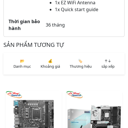
1x EZ WiFi Antenna
1x Quick start guide
Thời gian bảo
36 tháng
hành
SẢN PHẨM TƯƠNG TỰ
📂
💰
🏷️
↑↓
Danh mục
Khoảng giá
Thương hiệu
sắp xếp