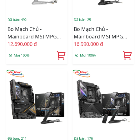
Đã bán: 492
Đã bán: 25
Bo Mạch Chủ -
Bo Mạch Chủ -
Mainboard MSI MPG
Mainboard MSI MPG
Z890I EDGE TI WIFI
12.690.000 đ
Z890 CARBON WIFI
16.990.000 đ
DDR5
DDR5
Mới 100%
Mới 100%
Đã bán: 211
Đã bán: 176