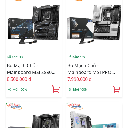
Đã bán: 488
Đã bán: 449
Bo Mạch Chủ -
Bo Mạch Chủ -
Mainboard MSI Z890
Mainboard MSI PRO
GAMING PLUS WIFI
8.500.000 đ
Z890-A WIFI DDR5
7.990.000 đ
DDR5
Mới 100%
Mới 100%