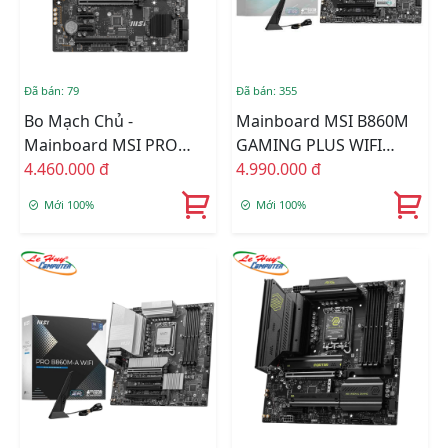
Đã bán: 79
Đã bán: 355
Bo Mạch Chủ -
Mainboard MSI B860M
Mainboard MSI PRO
GAMING PLUS WIFI
B860M-C EX DDR5
4.460.000 đ
DDR5 (Socket 1851)
4.990.000 đ
Mới 100%
Mới 100%