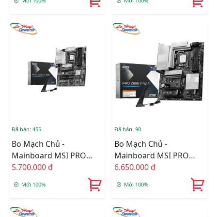
Mới 100%
Mới 100%
Đã bán: 455
Đã bán: 90
Bo Mạch Chủ -
Bo Mạch Chủ -
Mainboard MSI PRO
Mainboard MSI PRO
Z890-S WIFI DDR5
5.700.000 đ
Z890-P WIFI DDR5
6.650.000 đ
Mới 100%
Mới 100%