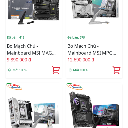
Đã bán: 418
Đã bán: 379
Bo Mạch Chủ -
Bo Mạch Chủ -
Mainboard MSI MAG
Mainboard MSI MPG
Z890 TOMAHAWK WIFI
9.890.000 đ
Z890 EDGE TI WIFI DDR5
12.690.000 đ
DDR5
Mới 100%
Mới 100%