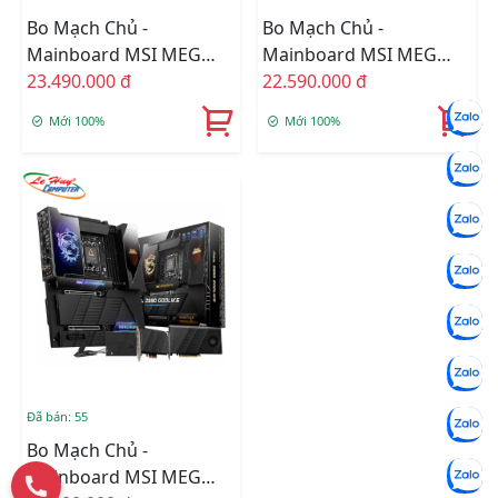
Bo Mạch Chủ -
Bo Mạch Chủ -
Mainboard MSI MEG
Mainboard MSI MEG
Z890 ACE DDR5
23.490.000 đ
Z890 UNIFY-X DDR5
22.590.000 đ
Mới 100%
Mới 100%
Đã bán: 55
Bo Mạch Chủ -
Mainboard MSI MEG