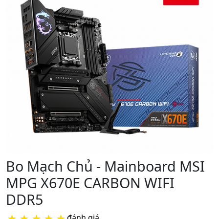
Bo Mạch Chủ - Mainboard MSI
MPG X670E CARBON WIFI
DDR5
★
★
★
★
★
đánh giá