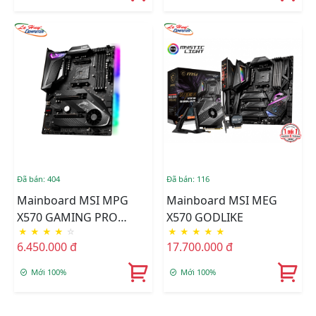
Đã bán: 404
Đã bán: 116
Mainboard MSI MPG
Mainboard MSI MEG
X570 GAMING PRO
X570 GODLIKE
★
★
★
★
☆
★
★
★
★
★
CARBON WIFI
6.450.000 đ
17.700.000 đ
Mới 100%
Mới 100%