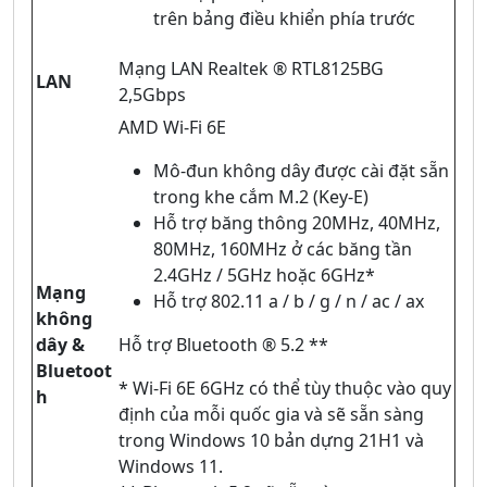
trên bảng điều khiển phía trước
Mạng LAN Realtek ® RTL8125BG
LAN
2,5Gbps
AMD Wi-Fi 6E
Mô-đun không dây được cài đặt sẵn
trong khe cắm M.2 (Key-E)
Hỗ trợ băng thông 20MHz, 40MHz,
80MHz, 160MHz ở các băng tần
2.4GHz / 5GHz hoặc 6GHz*
Mạng
Hỗ trợ 802.11 a / b / g / n / ac / ax
không
dây &
Hỗ trợ Bluetooth ® 5.2 **
Bluetoot
* Wi-Fi 6E 6GHz có thể tùy thuộc vào quy
h
định của mỗi quốc gia và sẽ sẵn sàng
trong Windows 10 bản dựng 21H1 và
Windows 11.