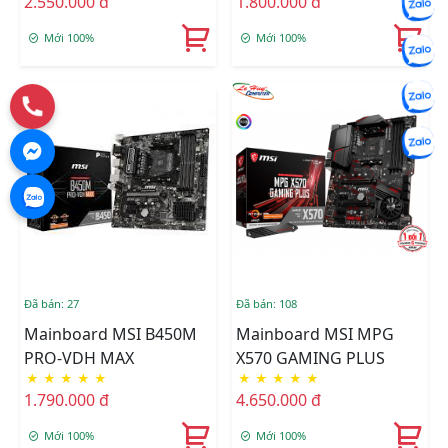
2.550.000 đ
1.800.000 đ
Mới 100%
Mới 100%
Đã bán: 27
Đã bán: 108
Mainboard MSI B450M
Mainboard MSI MPG
PRO-VDH MAX
X570 GAMING PLUS
★
★
★
★
★
★
★
★
★
★
1.790.000 đ
4.650.000 đ
Mới 100%
Mới 100%