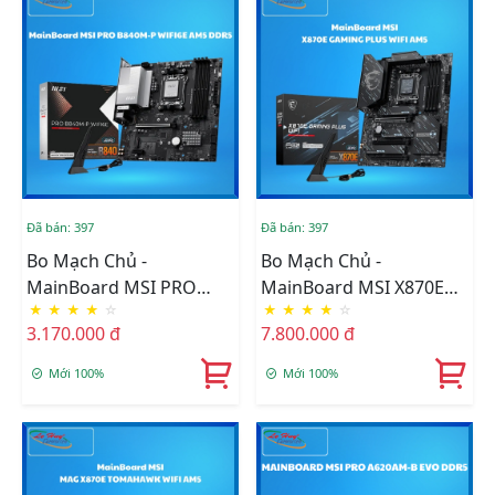
Đã bán: 397
Đã bán: 397
Bo Mạch Chủ -
Bo Mạch Chủ -
MainBoard MSI PRO
MainBoard MSI X870E
★
★
★
★
☆
★
★
★
★
☆
B840M-P WIFI6E AM5
GAMING PLUS WIFI AM5
3.170.000 đ
7.800.000 đ
DDR5
Mới 100%
Mới 100%