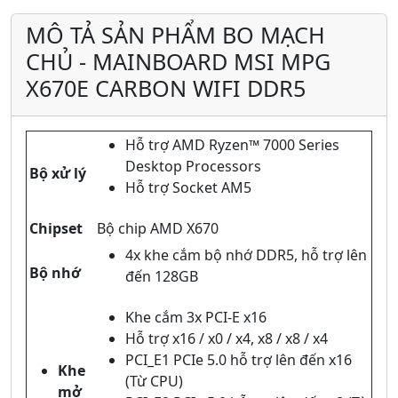
MÔ TẢ SẢN PHẨM BO MẠCH
CHỦ - MAINBOARD MSI MPG
X670E CARBON WIFI DDR5
Hỗ trợ AMD Ryzen™ 7000 Series
Desktop Processors
Bộ xử lý
Hỗ trợ Socket AM5
Chipset
Bộ chip AMD X670
4x khe cắm bộ nhớ DDR5, hỗ trợ lên
Bộ nhớ
đến 128GB
Khe cắm 3x PCI-E x16
Hỗ trợ x16 / x0 / x4, x8 / x8 / x4
PCI_E1 PCIe 5.0 hỗ trợ lên đến x16
Khe
(Từ CPU)
mở