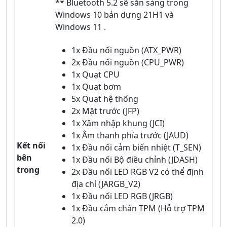
** Bluetooth 5.2 sẽ sẵn sàng trong
Windows 10 bản dựng 21H1 và
Windows 11 .
1x Đầu nối nguồn (ATX_PWR)
2x Đầu nối nguồn (CPU_PWR)
1x Quạt CPU
1x Quạt bơm
5x Quạt hệ thống
2x Mặt trước (JFP)
1x Xâm nhập khung (JCI)
1x Âm thanh phía trước (JAUD)
Kết nối
1x Đầu nối cảm biến nhiệt (T_SEN)
bên
1x Đầu nối Bộ điều chỉnh (JDASH)
trong
2x Đầu nối LED RGB V2 có thể định
địa chỉ (JARGB_V2)
1x Đầu nối LED RGB (JRGB)
1x Đầu cắm chân TPM (Hỗ trợ TPM
2.0)