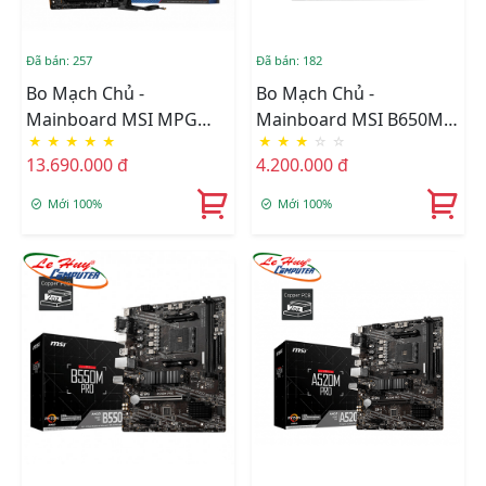
Đã bán: 257
Đã bán: 182
Bo Mạch Chủ -
Bo Mạch Chủ -
Mainboard MSI MPG
Mainboard MSI B650M
★
★
★
★
★
★
★
★
☆
☆
X670E CARBON WIFI
Gaming Plus Wifi DDR5
13.690.000 đ
4.200.000 đ
DDR5
Mới 100%
Mới 100%