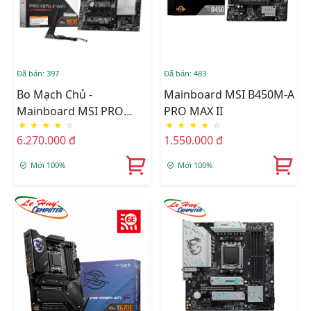
Đã bán: 397
Đã bán: 483
Bo Mạch Chủ -
Mainboard MSI B450M-A
Mainboard MSI PRO
PRO MAX II
★
★
★
★
☆
★
★
★
★
☆
X870-P WIFI AM5
6.270.000 đ
1.550.000 đ
Mới 100%
Mới 100%