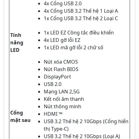
4x Cổng USB 2.0
4x Cổng USB 3.2 Thế hệ 1 Loại A
1x Cổng USB 3.2 Thế hệ 2 Loại C
1x LED EZ Công tắc điều khiển
Tính
4x LED gỡ lỗi EZ
năng
1x LED mã gỡ lỗi 2 chữ số
LED
Nút xóa CMOS
Nút Flash BIOS
DisplayPort
USB 2.0
Mạng LAN 2,5G
Kết nối âm thanh
Nút thông minh
Cổng
HDMI ™
mặt sau
USB 3.2 Thế hệ 2 10Gbps (Cổng hiển
thị Type-C)
USB 3.2 Thế hệ 2 10Gbps (Loại A)