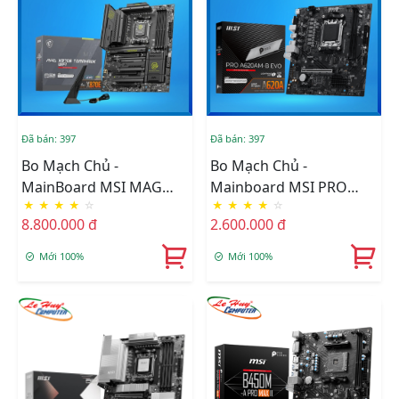
Đã bán: 397
Đã bán: 397
Bo Mạch Chủ -
Bo Mạch Chủ -
MainBoard MSI MAG
Mainboard MSI PRO
★
★
★
★
☆
★
★
★
★
☆
X870E TOMAHAWK WIFI
A620AM-B EVO AM5
8.800.000 đ
2.600.000 đ
AM5
DDR5
Mới 100%
Mới 100%