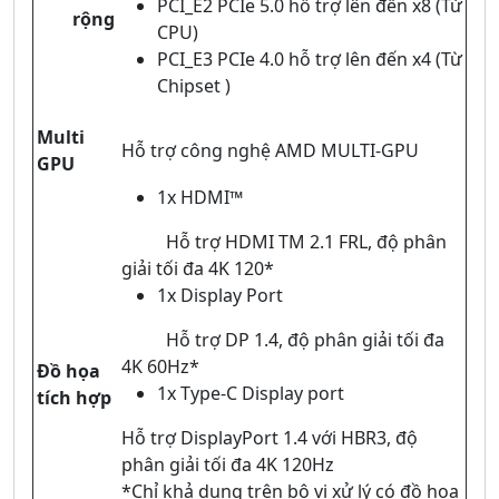
PCI_E2 PCIe 5.0 hỗ trợ lên đến x8 (Từ
rộng
CPU)
PCI_E3 PCIe 4.0 hỗ trợ lên đến x4 (Từ
Chipset )
Multi
Hỗ trợ công nghệ AMD MULTI-GPU
GPU
1x HDMI™
Hỗ trợ HDMI TM 2.1 FRL, độ phân
giải tối đa 4K 120*
1x Display Port
Hỗ trợ DP 1.4, độ phân giải tối đa
4K 60Hz*
Đồ họa
1x Type-C Display port
tích hợp
Hỗ trợ DisplayPort 1.4 với HBR3, độ
phân giải tối đa 4K 120Hz
*Chỉ khả dụng trên bộ vi xử lý có đồ họa