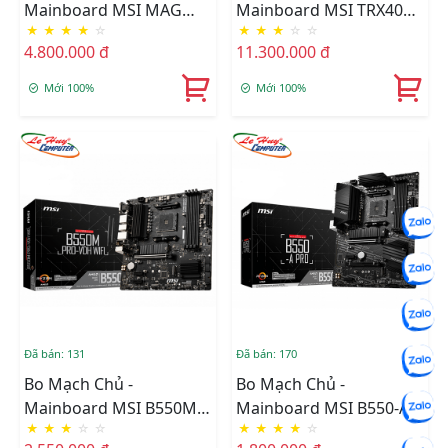
Mainboard MSI MAG
Mainboard MSI TRX40
★
★
★
★
☆
★
★
★
☆
☆
X570 TOMAHAWK WIFI
PRO WIFI
4.800.000 đ
11.300.000 đ
Mới 100%
Mới 100%
Đã bán: 131
Đã bán: 170
Bo Mạch Chủ -
Bo Mạch Chủ -
Mainboard MSI B550M
Mainboard MSI B550-A
★
★
★
☆
☆
★
★
★
★
☆
PRO-VDH WIFI
PRO