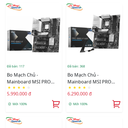
Đã bán: 117
Đã bán: 368
Bo Mạch Chủ -
Bo Mạch Chủ -
Mainboard MSI PRO
Mainboard MSI PRO
★
★
★
★
☆
★
★
★
★
☆
B860-P DDR5
B860-P WIFI DDR5
5.990.000 đ
6.290.000 đ
Mới 100%
Mới 100%