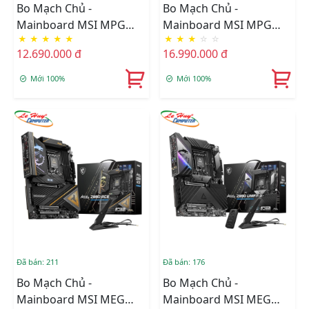
Bo Mạch Chủ -
Bo Mạch Chủ -
Mainboard MSI MPG
Mainboard MSI MPG
★
★
★
★
★
★
★
★
☆
☆
Z890I EDGE TI WIFI
Z890 CARBON WIFI
12.690.000 đ
16.990.000 đ
DDR5
DDR5
Mới 100%
Mới 100%
Đã bán: 211
Đã bán: 176
Bo Mạch Chủ -
Bo Mạch Chủ -
Mainboard MSI MEG
Mainboard MSI MEG