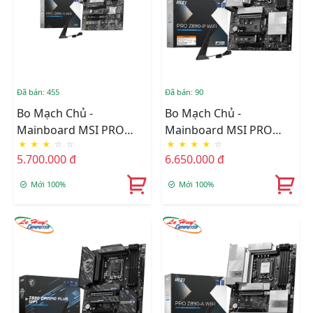
Đã bán: 455
Đã bán: 90
Bo Mạch Chủ -
Bo Mạch Chủ -
Mainboard MSI PRO
Mainboard MSI PRO
★
★
★
☆
☆
★
★
★
★
☆
Z890-S WIFI DDR5
Z890-P WIFI DDR5
5.700.000 đ
6.650.000 đ
Mới 100%
Mới 100%