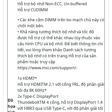
Hỗ trợ bộ nhớ Non-ECC, Un-buffered
Hỗ trợ CUDIMM
• Các khe cắm DIMM trên bo mạch chủ này có
chốt một bên.
• Khả năng tương thích bộ nhớ và tốc độ
được hỗ trợ có thể khác nhau tùy thuộc vào
cấu hình CPU và bộ nhớ. Để biết thông tin chi
tiết, vui lòng tham khảo Danh sách tương
thích bộ nhớ có trên trang Hỗ trợ của sản
phẩm hoặc truy cập
https://www.msi.com/support/.
1x HDMI™
Hỗ trợ HDMITM 2.1 với cổng FRL, độ phân giải
tối đa 8K 60Hz*
2x Type-C DisplayPort
Đồ
ThundeboltTM 4 cổng, hỗ trợ DisplayPort 1.4
họa
với HBR3 qua USB Type-C, với độ phân giải tối