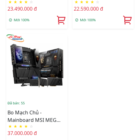
★
★
★
★
☆
★
★
★
★
☆
Z890 ACE DDR5
Z890 UNIFY-X DDR5
23.490.000 đ
22.590.000 đ
Mới 100%
Mới 100%
Đã bán: 55
Bo Mạch Chủ -
Mainboard MSI MEG
★
★
★
★
☆
Z890 GODLIKE DDR5
37.000.000 đ