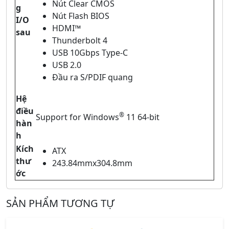
Nút Clear CMOS
g
Nút Flash BIOS
I/O
HDMI™
sau
Thunderbolt 4
USB 10Gbps Type-C
USB 2.0
Đầu ra S/PDIF quang
Hệ
điều
®
Support for Windows
11 64-bit
hàn
h
Kích
ATX
thư
243.84mmx304.8mm
ớc
SẢN PHẨM TƯƠNG TỰ