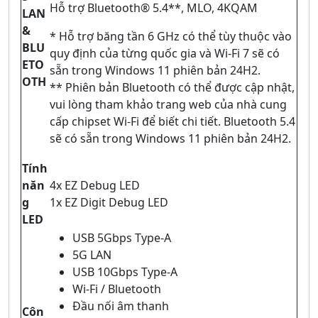
Hỗ trợ Bluetooth® 5.4**, MLO, 4KQAM
LAN
&
* Hỗ trợ băng tần 6 GHz có thể tùy thuộc vào
BLU
quy định của từng quốc gia và Wi-Fi 7 sẽ có
ETO
sẵn trong Windows 11 phiên bản 24H2.
OTH
** Phiên bản Bluetooth có thể được cập nhật,
vui lòng tham khảo trang web của nhà cung
cấp chipset Wi-Fi để biết chi tiết. Bluetooth 5.4
sẽ có sẵn trong Windows 11 phiên bản 24H2.
Tính
năn
4x EZ Debug LED
g
1x EZ Digit Debug LED
LED
USB 5Gbps Type-A
5G LAN
USB 10Gbps Type-A
Wi-Fi / Bluetooth
Đầu nối âm thanh
Côn