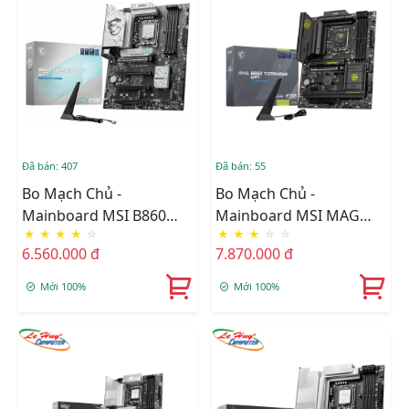
Đã bán: 407
Đã bán: 55
Bo Mạch Chủ -
Bo Mạch Chủ -
Mainboard MSI B860
Mainboard MSI MAG
★
★
★
★
☆
★
★
★
☆
☆
GAMING PLUS WIFI
B860 TOMAHAWK WIFI
6.560.000 đ
7.870.000 đ
DDR5
DDR5
Mới 100%
Mới 100%