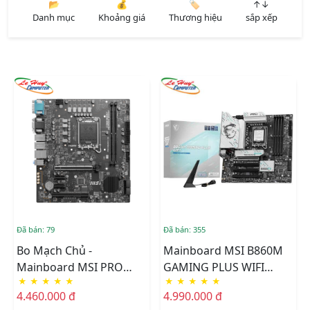
📂
💰
🏷️
↑↓
Danh mục
Khoảng giá
Thương hiệu
sắp xếp
Đã bán: 79
Đã bán: 355
Bo Mạch Chủ -
Mainboard MSI B860M
Mainboard MSI PRO
GAMING PLUS WIFI
★
★
★
★
★
★
★
★
★
★
B860M-C EX DDR5
DDR5 (Socket 1851)
4.460.000 đ
4.990.000 đ