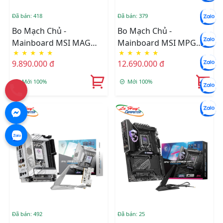
Đã bán: 418
Đã bán: 379
Bo Mạch Chủ -
Bo Mạch Chủ -
Mainboard MSI MAG
Mainboard MSI MPG
★
★
★
★
★
★
★
★
★
★
Z890 TOMAHAWK WIFI
Z890 EDGE TI WIFI DDR5
9.890.000 đ
12.690.000 đ
DDR5
Mới 100%
Mới 100%
Đã bán: 492
Đã bán: 25