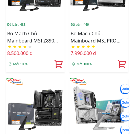
Đã bán: 488
Đã bán: 449
Bo Mạch Chủ -
Bo Mạch Chủ -
Mainboard MSI Z890
Mainboard MSI PRO
★
★
★
★
☆
★
★
★
★
★
GAMING PLUS WIFI
Z890-A WIFI DDR5
8.500.000 đ
7.990.000 đ
DDR5
Mới 100%
Mới 100%