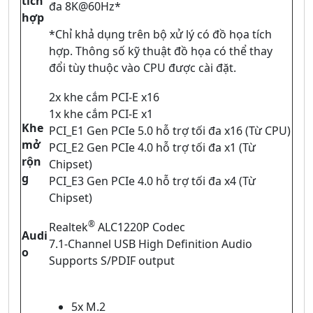
tích
đa 8K@60Hz*
hợp
*Chỉ khả dụng trên bộ xử lý có đồ họa tích
hợp. Thông số kỹ thuật đồ họa có thể thay
đổi tùy thuộc vào CPU được cài đặt.
2x khe cắm PCI-E x16
1x khe cắm PCI-E x1
Khe
PCI_E1 Gen PCIe 5.0 hỗ trợ tối đa x16 (Từ CPU)
mở
PCI_E2 Gen PCIe 4.0 hỗ trợ tối đa x1 (Từ
rộn
Chipset)
g
PCI_E3 Gen PCIe 4.0 hỗ trợ tối đa x4 (Từ
Chipset)
®
Realtek
ALC1220P Codec
Audi
7.1-Channel USB High Definition Audio
o
Supports S/PDIF output
5x M.2