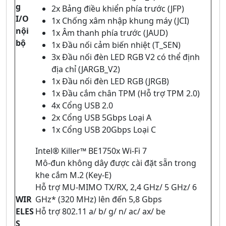
g
2x Bảng điều khiển phía trước (JFP)
I/O
1x Chống xâm nhập khung máy (JCI)
nội
1x Âm thanh phía trước (JAUD)
bộ
1x Đầu nối cảm biến nhiệt (T_SEN)
3x Đầu nối đèn LED RGB V2 có thể định
địa chỉ (JARGB_V2)
1x Đầu nối đèn LED RGB (JRGB)
1x Đầu cắm chân TPM (Hỗ trợ TPM 2.0)
4x Cổng USB 2.0
2x Cổng USB 5Gbps Loại A
1x Cổng USB 20Gbps Loại C
Intel® Killer™ BE1750x Wi-Fi 7
Mô-đun không dây được cài đặt sẵn trong
khe cắm M.2 (Key-E)
Hỗ trợ MU-MIMO TX/RX, 2,4 GHz/ 5 GHz/ 6
WIR
GHz* (320 MHz) lên đến 5,8 Gbps
ELES
Hỗ trợ 802.11 a/ b/ g/ n/ ac/ ax/ be
S