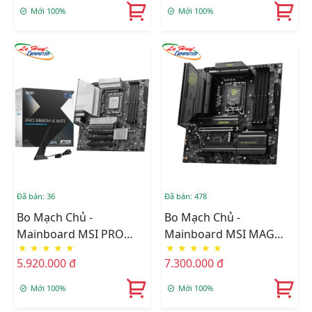
Mới 100%
Mới 100%
Đã bán: 36
Đã bán: 478
Bo Mạch Chủ -
Bo Mạch Chủ -
Mainboard MSI PRO
Mainboard MSI MAG
★
★
★
★
★
★
★
★
★
★
B860M-A WIFI DDR5
B860M MORTAR WIFI
5.920.000 đ
7.300.000 đ
DDR5
Mới 100%
Mới 100%