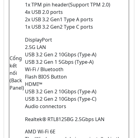
1x TPM pin header(Support TPM 2.0)
4x USB 2.0 ports
2x USB 3.2 Gen1 Type A ports
1x USB 3.2 Gen2 Type C ports
DisplayPort
2.5G LAN
USB 3.2 Gen 2 10Gbps (Type-A)
Cổng
USB 3.2 Gen 1 5Gbps (Type-A)
kết
Wi-Fi / Bluetooth
nối
Flash BIOS Button
(Back
HDMI™
Panel)
USB 3.2 Gen 2 10Gbps (Type-A)
USB 3.2 Gen 2 10Gbps (Type-C)
Audio connectors
Realtek® RTL8125BG 2.5Gbps LAN
AMD Wi-Fi 6E