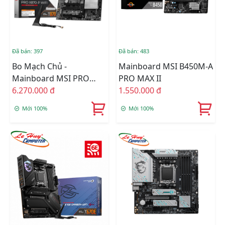
Đã bán: 397
Đã bán: 483
Bo Mạch Chủ -
Mainboard MSI B450M-A
Mainboard MSI PRO
PRO MAX II
X870-P WIFI AM5
6.270.000 đ
1.550.000 đ
Mới 100%
Mới 100%