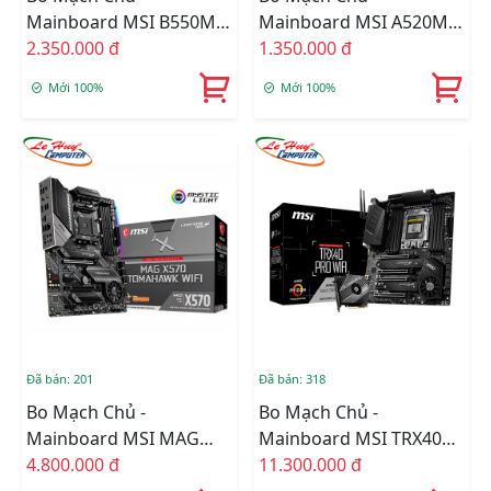
Mainboard MSI B550M
Mainboard MSI A520M
PRO-VDH
2.350.000 đ
PRO
1.350.000 đ
Mới 100%
Mới 100%
Đã bán: 201
Đã bán: 318
Bo Mạch Chủ -
Bo Mạch Chủ -
Mainboard MSI MAG
Mainboard MSI TRX40
X570 TOMAHAWK WIFI
4.800.000 đ
PRO WIFI
11.300.000 đ