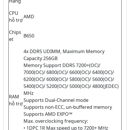
Hãng
CPU
AMD
hỗ trợ
Chips
B650
et
4x DDR5 UDIMM, Maximum Memory
Capacity 256GB
Memory Support DDR5 7200+(OC)/
7000(OC)/ 6800(OC)/ 6600(OC)/ 6400(OC)/
6200(OC)/ 6000(OC)/ 5800(OC)/ 5600(OC)/
5400(OC)/ 5200(OC)/ 5000(OC)/ 4800(JEDEC)
MHz
RAM
Supports Dual-Channel mode
hỗ trợ
Supports non-ECC, un-buffered memory
Supports AMD EXPO™
Max. overclocking frequency:
• 1DPC 1R Max speed up to 7200+ MHz