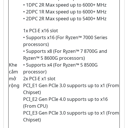
• 1DPC 2R Max speed up to 6000+ MHz
• 2DPC 1R Max speed up to 6000+ MHz
• 2DPC 2R Max speed up to 5400+ MHz
1x PCI-E x16 slot
• Supports x16 (For Ryzen™ 7000 Series
processors)
• Supports x8 (For Ryzen™ 7 8700G and
Ryzen™ 5 8600G processors)
Khe
• Supports x4 (For Ryzen™ 5 8500G
cắm
processor)
mở
2x PCI-E x1 slot
rộng
PCI_E1 Gen PCIe 3.0 supports up to x1 (From
Chipset)
PCI_E2 Gen PCIe 4.0 supports up to x16
(From CPU)
PCI_E3 Gen PCIe 3.0 supports up to x1 (From
Chipset)