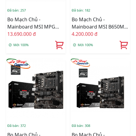
Đã bán: 257
Đã bán: 182
Bo Mạch Chủ -
Bo Mạch Chủ -
Mainboard MSI MPG
Mainboard MSI B650M
X670E CARBON WIFI
13.690.000 đ
Gaming Plus Wifi DDR5
4.200.000 đ
DDR5
Mới 100%
Mới 100%
Đã bán: 372
Đã bán: 308
Bo Mạch Chủ -
Bo Mạch Chủ -