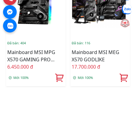
Đã bán: 404
Đã bán: 116
Mainboard MSI MPG
Mainboard MSI MEG
X570 GAMING PRO
X570 GODLIKE
CARBON WIFI
6.450.000 đ
17.700.000 đ
Mới 100%
Mới 100%