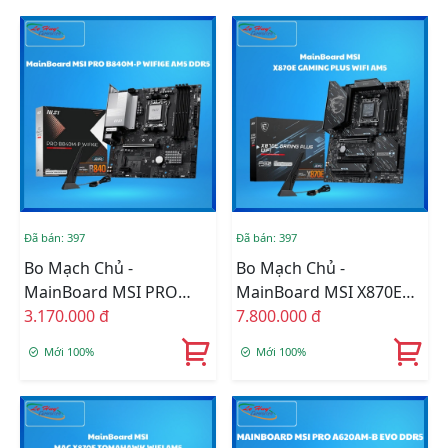
Đã bán: 397
Đã bán: 397
Bo Mạch Chủ -
Bo Mạch Chủ -
MainBoard MSI PRO
MainBoard MSI X870E
B840M-P WIFI6E AM5
3.170.000 đ
GAMING PLUS WIFI AM5
7.800.000 đ
DDR5
Mới 100%
Mới 100%