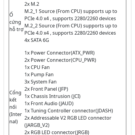
2x M.2
M.2_1 Source (From CPU) supports up to
Ổ
PCIe 4.0 x4 , supports 2280/2260 devices
cứng
M.2_2 Source (From CPU) supports up to
hỗ trợ
PCIe 4.0 x4 , supports 2280/2260 devices
4x SATA 6G
1x Power Connector(ATX_PWR)
2x Power Connector(CPU_PWR)
1x CPU Fan
1x Pump Fan
3x System Fan
2x Front Panel (JFP)
Cổng
1x Chassis Intrusion (JCI)
kết
1x Front Audio (JAUD)
nối
1x Tuning Controller connector(JDASH)
(Inter
2x Addressable V2 RGB LED connector
nal)
(JARGB_V2)
2x RGB LED connector(JRGB)