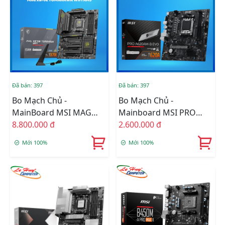
Đã bán: 397
Đã bán: 397
Bo Mạch Chủ -
Bo Mạch Chủ -
MainBoard MSI MAG
Mainboard MSI PRO
X870E TOMAHAWK WIFI
8.800.000 đ
A620AM-B EVO AM5
2.600.000 đ
AM5
DDR5
Mới 100%
Mới 100%