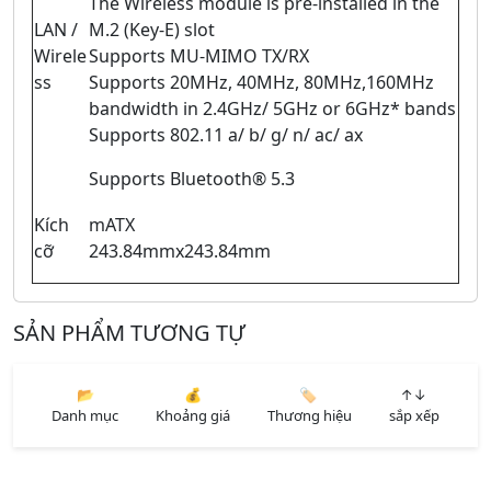
The Wireless module is pre-installed in the
LAN /
M.2 (Key-E) slot
Wirele
Supports MU-MIMO TX/RX
ss
Supports 20MHz, 40MHz, 80MHz,160MHz
bandwidth in 2.4GHz/ 5GHz or 6GHz* bands
Supports 802.11 a/ b/ g/ n/ ac/ ax
Supports Bluetooth® 5.3
Kích
mATX
cỡ
243.84mmx243.84mm
SẢN PHẨM TƯƠNG TỰ
📂
💰
🏷️
↑↓
Danh mục
Khoảng giá
Thương hiệu
sắp xếp