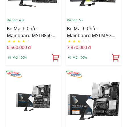
Đã bán: 407
Đã bán: 55
Bo Mạch Chủ -
Bo Mạch Chủ -
Mainboard MSI B860
Mainboard MSI MAG
★
★
★
★
☆
★
★
★
☆
☆
GAMING PLUS WIFI
B860 TOMAHAWK WIFI
6.560.000 đ
7.870.000 đ
DDR5
DDR5
Mới 100%
Mới 100%