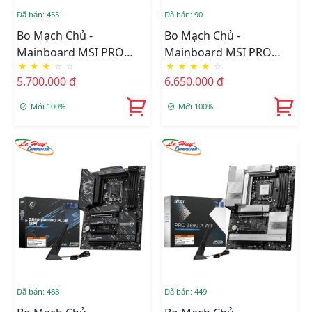
Đã bán: 455
Đã bán: 90
Bo Mạch Chủ -
Bo Mạch Chủ -
Mainboard MSI PRO
Mainboard MSI PRO
★
★
★
☆
☆
★
★
★
★
☆
Z890-S WIFI DDR5
Z890-P WIFI DDR5
5.700.000 đ
6.650.000 đ
Mới 100%
Mới 100%
Đã bán: 488
Đã bán: 449