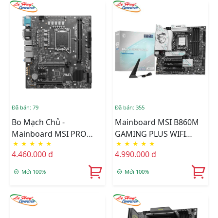
Đã bán: 79
Đã bán: 355
Bo Mạch Chủ -
Mainboard MSI B860M
Mainboard MSI PRO
GAMING PLUS WIFI
★
★
★
★
★
★
★
★
★
★
B860M-C EX DDR5
DDR5 (Socket 1851)
4.460.000 đ
4.990.000 đ
Mới 100%
Mới 100%