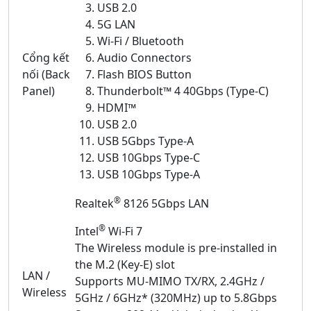
USB 2.0
5G LAN
Wi-Fi / Bluetooth
Cổng kết
Audio Connectors
nối (Back
Flash BIOS Button
Panel)
Thunderbolt™ 4 40Gbps (Type-C)
HDMI™
USB 2.0
USB 5Gbps Type-A
USB 10Gbps Type-C
USB 10Gbps Type-A
®
Realtek
8126 5Gbps LAN
®
Intel
Wi-Fi 7
The Wireless module is pre-installed in
the M.2 (Key-E) slot
LAN /
Supports MU-MIMO TX/RX, 2.4GHz /
Wireless
5GHz / 6GHz* (320MHz) up to 5.8Gbps