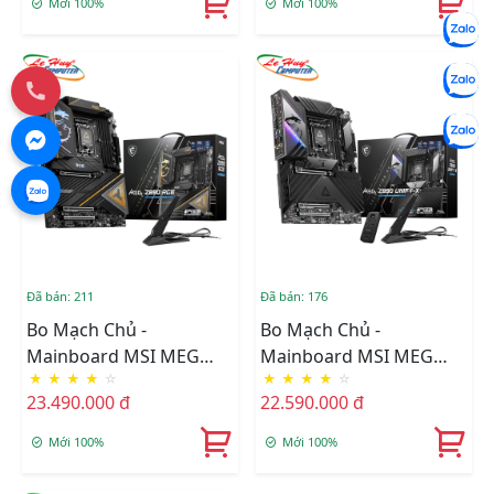
Mới 100%
Mới 100%
Đã bán: 211
Đã bán: 176
Bo Mạch Chủ -
Bo Mạch Chủ -
Mainboard MSI MEG
Mainboard MSI MEG
★
★
★
★
☆
★
★
★
★
☆
Z890 ACE DDR5
Z890 UNIFY-X DDR5
23.490.000 đ
22.590.000 đ
Mới 100%
Mới 100%