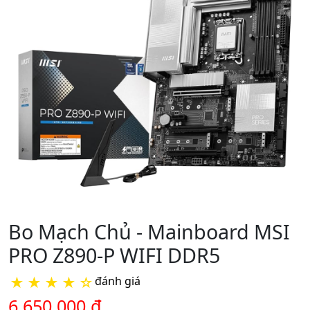
Bo Mạch Chủ - Mainboard MSI
PRO Z890-P WIFI DDR5
★
★
★
★
☆
đánh giá
6.650.000 đ