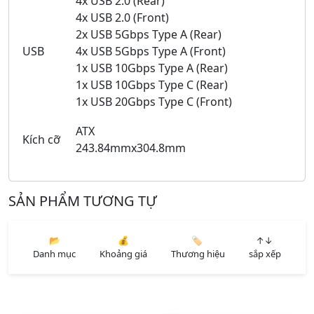
4x USB 2.0 (Rear)
4x USB 2.0 (Front)
2x USB 5Gbps Type A (Rear)
USB
4x USB 5Gbps Type A (Front)
1x USB 10Gbps Type A (Rear)
1x USB 10Gbps Type C (Rear)
1x USB 20Gbps Type C (Front)
ATX
Kích cỡ
243.84mmx304.8mm
SẢN PHẨM TƯƠNG TỰ
📂
💰
🏷️
↑↓
Danh mục
Khoảng giá
Thương hiệu
sắp xếp