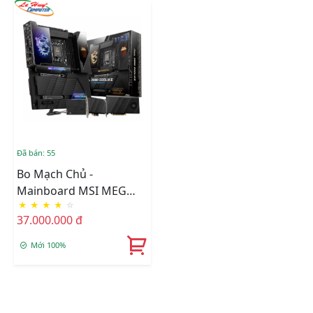
Đã bán: 55
Bo Mạch Chủ -
Mainboard MSI MEG
★
★
★
★
☆
Z890 GODLIKE DDR5
37.000.000 đ
Mới 100%