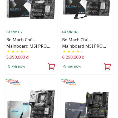
Đã bán: 117
Đã bán: 368
Bo Mạch Chủ -
Bo Mạch Chủ -
Mainboard MSI PRO
Mainboard MSI PRO
★
★
★
★
☆
★
★
★
★
☆
B860-P DDR5
B860-P WIFI DDR5
5.990.000 đ
6.290.000 đ
Mới 100%
Mới 100%