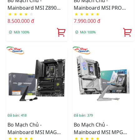
Bo Mạch Chủ -
Bo Mạch Chủ -
Mainboard MSI Z890
Mainboard MSI PRO
★
★
★
★
☆
★
★
★
★
★
GAMING PLUS WIFI
Z890-A WIFI DDR5
8.500.000 đ
7.990.000 đ
DDR5
Mới 100%
Mới 100%
Đã bán: 418
Đã bán: 379
Bo Mạch Chủ -
Bo Mạch Chủ -
Mainboard MSI MAG
Mainboard MSI MPG
★
★
★
★
★
★
★
★
★
★
Z890 TOMAHAWK WIFI
Z890 EDGE TI WIFI DDR5