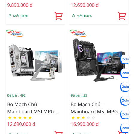
9.890.000 đ
12.690.000 đ
DDR5
Mới 100%
Mới 100%
Đã bán: 492
Đã bán: 25
Bo Mạch Chủ -
Bo Mạch Chủ -
Mainboard MSI MPG
Mainboard MSI MPG
★
★
★
★
★
★
★
★
☆
☆
Z890I EDGE TI WIFI
Z890 CARBON WIFI
12.690.000 đ
16.990.000 đ
DDR5
DDR5