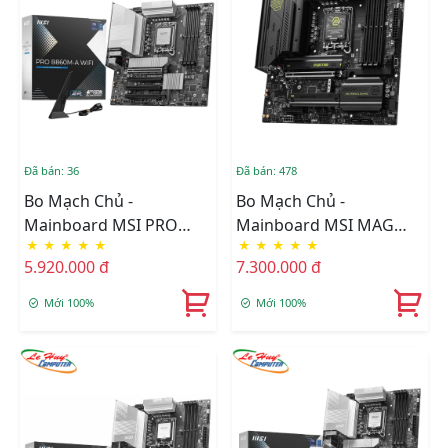
Đã bán: 36
Đã bán: 478
Bo Mạch Chủ -
Bo Mạch Chủ -
Mainboard MSI PRO
Mainboard MSI MAG
★
★
★
★
★
★
★
★
★
★
B860M-A WIFI DDR5
B860M MORTAR WIFI
5.920.000 đ
7.300.000 đ
DDR5
Mới 100%
Mới 100%