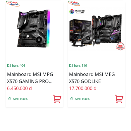
Đã bán: 404
Đã bán: 116
Mainboard MSI MPG
Mainboard MSI MEG
X570 GAMING PRO
X570 GODLIKE
CARBON WIFI
6.450.000 đ
17.700.000 đ
Mới 100%
Mới 100%