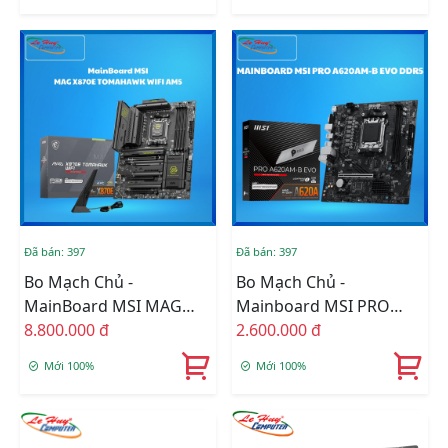
Đã bán: 397
Đã bán: 397
Bo Mạch Chủ -
Bo Mạch Chủ -
MainBoard MSI MAG
Mainboard MSI PRO
X870E TOMAHAWK WIFI
8.800.000 đ
A620AM-B EVO AM5
2.600.000 đ
AM5
DDR5
Mới 100%
Mới 100%