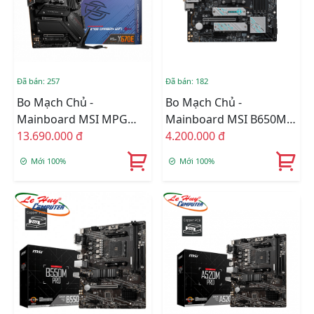
Đã bán: 257
Đã bán: 182
Bo Mạch Chủ -
Bo Mạch Chủ -
Mainboard MSI MPG
Mainboard MSI B650M
X670E CARBON WIFI
13.690.000 đ
Gaming Plus Wifi DDR5
4.200.000 đ
DDR5
Mới 100%
Mới 100%