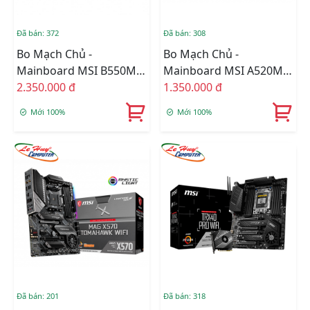
Đã bán: 372
Đã bán: 308
Bo Mạch Chủ -
Bo Mạch Chủ -
Mainboard MSI B550M
Mainboard MSI A520M
PRO-VDH
2.350.000 đ
PRO
1.350.000 đ
Mới 100%
Mới 100%
Đã bán: 201
Đã bán: 318