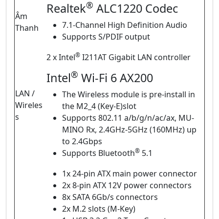
®
Realtek
ALC1220 Codec
Âm
7.1-Channel High Definition Audio
Thanh
Supports S/PDIF output
®
2 x Intel
I211AT Gigabit LAN controller
®
Intel
Wi-Fi 6 AX200
LAN /
The Wireless module is pre-install in
Wireles
the M2_4 (Key-E)slot
s
Supports 802.11 a/b/g/n/ac/ax, MU-
MINO Rx, 2.4GHz-5GHz (160MHz) up
to 2.4Gbps
®
Supports Bluetooth
5.1
1x 24-pin ATX main power connector
2x 8-pin ATX 12V power connectors
8x SATA 6Gb/s connectors
2x M.2 slots (M-Key)