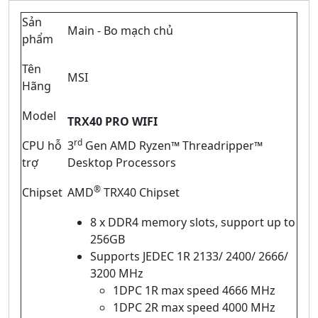
Sản
Main - Bo mạch chủ
phẩm
Tên
MSI
Hãng
Model
TRX40 PRO WIFI
rd
CPU hỗ
3
Gen AMD Ryzen™ Threadripper™
trợ
Desktop Processors
®
Chipset
AMD
TRX40 Chipset
8 x DDR4 memory slots, support up to
256GB
Supports JEDEC 1R 2133/ 2400/ 2666/
3200 MHz
1DPC 1R max speed 4666 MHz
1DPC 2R max speed 4000 MHz