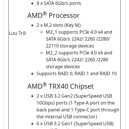
8 x SATA 6Gb/s ports
®
AMD
Processor
2 x M.2 slots (Key M)
M2_1 supports PCIe 4.0 x4 and
Lưu Trữ
SATA 6Gb/s 2242/ 2260 /2280/
22110 storage devices
M2_2 supports PCIe 4.0 x4 and
SATA 6Gb/s 2242/ 2260 /2280
storage devices
Supports RAID 0, RAID 1 and RAID 10
®
AMD
TRX40 Chipset
2 x USB 3.2 Gen2 (SuperSpeed USB
10Gbps) ports (1 Type-A port on the
back panel and 1 Type-C port through
the internal USB connector)
6 x USB 3.2 Gen1 (SuperSpeed USB)