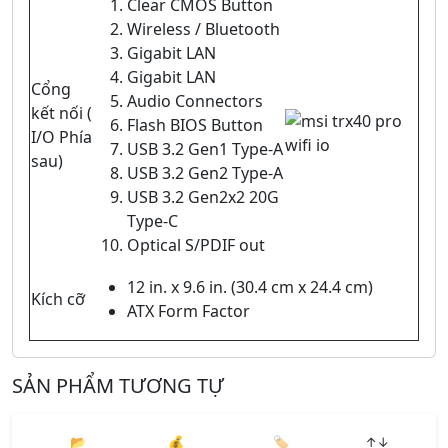
Clear CMOS Button
Wireless / Bluetooth
Gigabit LAN
Gigabit LAN
Cổng
Audio Connectors
kết nối (
Flash BIOS Button
I/O Phía
USB 3.2 Gen1 Type-A
sau)
USB 3.2 Gen2 Type-A
USB 3.2 Gen2x2 20G
Type-C
Optical S/PDIF out
12 in. x 9.6 in. (30.4 cm x 24.4 cm)
Kích cỡ
ATX Form Factor
SẢN PHẨM TƯƠNG TỰ
📂
💰
🏷️
↑↓