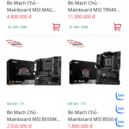
Bo Mạch Chủ -
Bo Mạch Chủ -
Mainboard MSI MAG
Mainboard MSI TRX40
X570 TOMAHAWK WIFI
4.800.000 đ
PRO WIFI
11.300.000 đ
Mới 100%
Mới 100%
Đã bán: 131
Đã bán: 170
Bo Mạch Chủ -
Bo Mạch Chủ -
Mainboard MSI B550M
Mainboard MSI B550-A
PRO-VDH WIFI
2.550.000 đ
PRO
1.800.000 đ