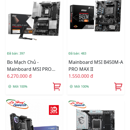
Đã bán: 397
Đã bán: 483
Bo Mạch Chủ -
Mainboard MSI B450M-A
Mainboard MSI PRO
PRO MAX II
X870-P WIFI AM5
6.270.000 đ
1.550.000 đ
Mới 100%
Mới 100%