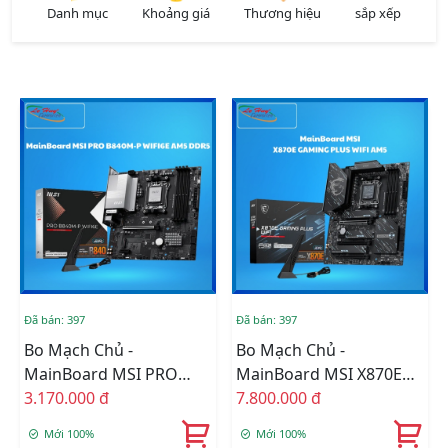
Danh mục
Khoảng giá
Thương hiệu
sắp xếp
Đã bán: 397
Đã bán: 397
Bo Mạch Chủ -
Bo Mạch Chủ -
MainBoard MSI PRO
MainBoard MSI X870E
B840M-P WIFI6E AM5
3.170.000 đ
GAMING PLUS WIFI AM5
7.800.000 đ
DDR5
Mới 100%
Mới 100%