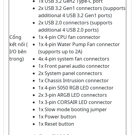
1x USB 3.2 Gen2 Type-C port
2x USB 3.2 Gen1 connectors (supports
additional 4 USB 3.2 Gen1 ports)
2x USB 2.0 connectors (supports
additional 4 USB 2.0 ports)
Cổng
1x 4-pin CPU fan connector
kết nối (
1x 4-pin Water Pump Fan connector
I/O bên
(supports up to 2A)
trong)
4x 4-pin system fan connectors
1x Front panel audio connector
2x System panel connectors
1x Chassis Intrusion connector
1x 4-pin 5050 RGB LED connector
2x 3-pin ARGB LED connectors
1x 3-pin CORSAIR LED connector
1x Slow mode booting jumper
1x Power button
1x Reset button