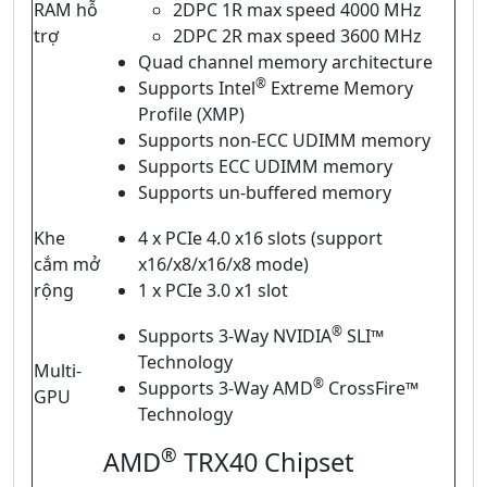
RAM hỗ
2DPC 1R max speed 4000 MHz
trợ
2DPC 2R max speed 3600 MHz
Quad channel memory architecture
®
Supports Intel
Extreme Memory
Profile (XMP)
Supports non-ECC UDIMM memory
Supports ECC UDIMM memory
Supports un-buffered memory
Khe
4 x PCIe 4.0 x16 slots (support
cắm mở
x16/x8/x16/x8 mode)
rộng
1 x PCIe 3.0 x1 slot
®
Supports 3-Way NVIDIA
SLI™
Technology
Multi-
®
Supports 3-Way AMD
CrossFire™
GPU
Technology
®
AMD
TRX40 Chipset