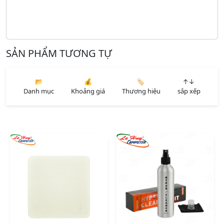
SẢN PHẨM TƯƠNG TỰ
📂
💰
🏷️
↑↓
Danh mục
Khoảng giá
Thương hiệu
sắp xếp