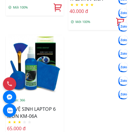
★
★
★
★
★
Mới 100%
40.000 đ
Mới 100%
Đã bán: 366
BỘ VỆ SINH LAPTOP 6
MÓN KM-06A
★
★
★
☆
☆
65.000 đ