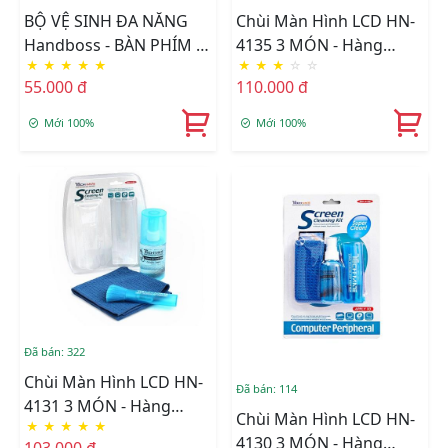
BỘ VỆ SINH ĐA NĂNG
Chùi Màn Hình LCD HN-
Handboss - BÀN PHÍM -
4135 3 MÓN - Hàng
★
★
★
★
★
★
★
★
☆
☆
TIVI -KIẾNG -XE HƠI
Nhập Khẩu
55.000 đ
110.000 đ
Mới 100%
Mới 100%
Đã bán: 322
Chùi Màn Hình LCD HN-
Đã bán: 114
4131 3 MÓN - Hàng
Chùi Màn Hình LCD HN-
★
★
★
★
★
Nhập Khẩu
4130 3 MÓN - Hàng