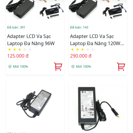
Đã bán: 391
Đã bán: 143
Adapter LCD Va Sạc
Adapter LCD Va Sạc
Laptop Đa Năng 96W
Laptop Đa Năng 120W
★
★
★
☆
☆
★
★
★
☆
☆
505A
125.000 đ
290.000 đ
Mới 100%
Mới 100%