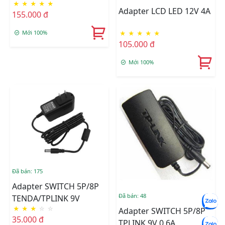
★
★
★
★
★
Adapter LCD LED 12V 4A
155.000 đ
Mới 100%
★
★
★
★
★
105.000 đ
Mới 100%
Đã bán: 175
Adapter SWITCH 5P/8P
Đã bán: 48
TENDA/TPLINK 9V
★
★
★
☆
☆
Adapter SWITCH 5P/8P
35.000 đ
TPLINK 9V 0.6A