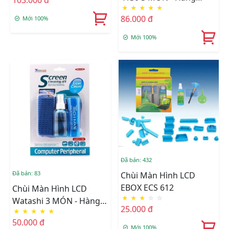
103.000 đ
★
★
★
★
★
Nhập Khẩu
86.000 đ
Mới 100%
Mới 100%
Đã bán: 432
Đã bán: 83
Chùi Màn Hình LCD
EBOX ECS 612
Chùi Màn Hình LCD
★
★
★
☆
☆
Watashi 3 MÓN - Hàng
25.000 đ
★
★
★
★
★
Nhập Khẩu
50.000 đ
Mới 100%