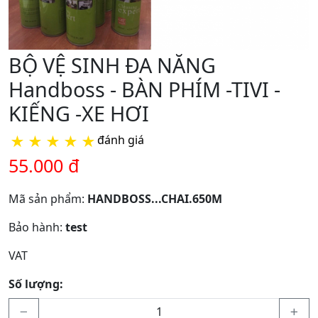
BỘ VỆ SINH ĐA NĂNG
Handboss - BÀN PHÍM -TIVI -
KIẾNG -XE HƠI
★
★
★
★
★
đánh giá
55.000 đ
Mã sản phẩm:
HANDBOSS...CHAI.650M
Bảo hành:
test
VAT
Số lượng: