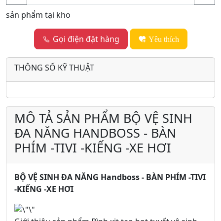
sản phẩm tại kho
Gọi điện đặt hàng
Yêu thích
THÔNG SỐ KỸ THUẬT
MÔ TẢ SẢN PHẨM BỘ VỆ SINH
ĐA NĂNG HANDBOSS - BÀN
PHÍM -TIVI -KIẾNG -XE HƠI
BỘ VỆ SINH ĐA NĂNG Handboss - BÀN PHÍM -TIVI
-KIẾNG -XE HƠI