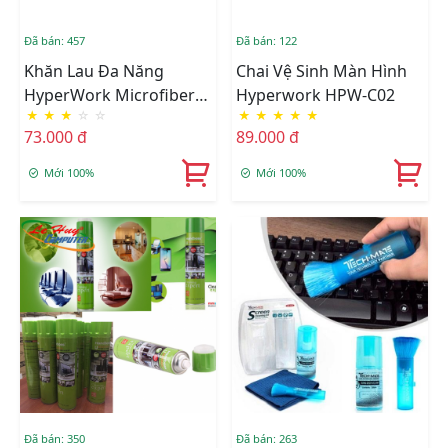
Đã bán: 457
Đã bán: 122
Khăn Lau Đa Năng
Chai Vệ Sinh Màn Hình
HyperWork Microfiber
Hyperwork HPW-C02
★
★
★
☆
☆
★
★
★
★
★
HC-01
73.000 đ
89.000 đ
Mới 100%
Mới 100%
Đã bán: 350
Đã bán: 263