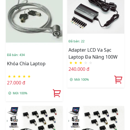
Đã bán: 22
Adapter LCD Va Sạc
Đã bán: 434
Laptop Đa Năng 100W
★
★
★
☆
☆
Khóa Chìa Laptop
240.000 đ
★
★
★
★
★
Mới 100%
27.000 đ
Mới 100%