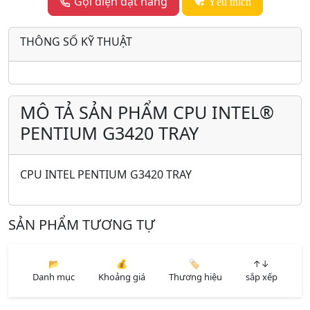
Gọi điện đặt hàng
Yêu thích
THÔNG SỐ KỸ THUẬT
MÔ TẢ SẢN PHẨM CPU INTEL®
PENTIUM G3420 TRAY
CPU INTEL PENTIUM G3420 TRAY
SẢN PHẨM TƯƠNG TỰ
📂
💰
🏷️
↑↓
Danh mục
Khoảng giá
Thương hiệu
sắp xếp