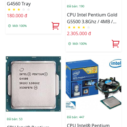
G4560 Tray
Đã bán: 190
★
★
★
☆
☆
CPU Intel Pentium Gold
180.000 đ
G5500 3.8Ghz / 4MB /
Mới 100%
★
★
★
★
☆
Socket 1151 (Coffee Lake
2.305.000 đ
)
Mới 100%
Đã bán: 447
Đã bán: 53
CPU Intel® Pentium