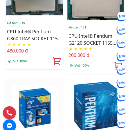
Đã bán: 338
Đã bán: 121
CPU Intel® Pentium
CPU Intel® Pentium
G860 TRAY SOCKET 1155
G2120 SOCKET 1155
★
★
★
★
★
FAN I3
★
★
★
★
★
TRAY FAN I3
480.000 đ
200.000 đ
Mới 100%
Mới 100%