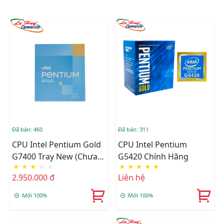
Đã bán: 460
Đã bán: 311
CPU Intel Pentium Gold
CPU Intel Pentium
G7400 Tray New (chưa
G5420 Chính Hãng
★
★
★
☆
☆
★
★
★
★
★
Fan)
2.950.000 đ
Liên hệ
Mới 100%
Mới 100%