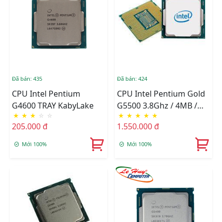
Đã bán: 435
Đã bán: 424
CPU Intel Pentium
CPU Intel Pentium Gold
G4600 TRAY KabyLake
G5500 3.8Ghz / 4MB /
★
★
★
☆
☆
★
★
★
★
★
Socket 1151 (Coffee Lake
205.000 đ
1.550.000 đ
) TRAY
Mới 100%
Mới 100%