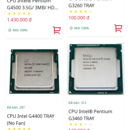
CPU Intel® Pentium
G3260 TRAY
G4500 3.5G/ 3MB/ HD
★
★
★
★
☆
★
★
★
★
★
Graphics 530/ Socket
100.000 đ
1.430.000 đ
1151 (Skylake) TRAY
Mới 100%
Mới 100%
Đã bán: 312
Đã bán: 297
CPU Intel® Pentium
CPU Intel G4400 TRAY
G3460 TRAY
(No Fan)
★
★
★
☆
☆
★
★
★
★
★