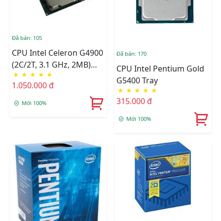
Đã bán: 105
CPU Intel Celeron G4900
Đã bán: 170
(2C/2T, 3.1 GHz, 2MB)
CPU Intel Pentium Gold
★
★
★
★
★
TRAY + FAN I3
G5400 Tray
1.050.000 đ
★
★
★
★
★
315.000 đ
Mới 100%
Mới 100%