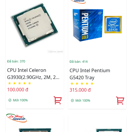
Đã bán: 370
Đã bán: 414
CPU Intel Celeron
CPU Intel Pentium
G3930(2.90GHz, 2M, 2
G5420 Tray
★
★
★
★
★
★
★
★
★
★
Cores 2 Threads) TRAY
100.000 đ
315.000 đ
Mới 100%
Mới 100%