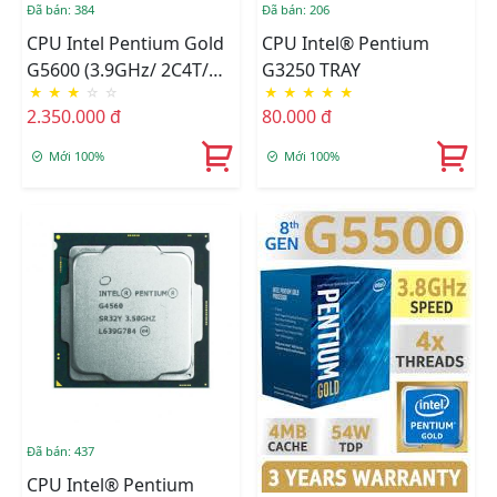
Đã bán: 384
Đã bán: 206
CPU Intel Pentium Gold
CPU Intel® Pentium
G5600 (3.9GHz/ 2C4T/
G3250 TRAY
★
★
★
☆
☆
★
★
★
★
★
4MB/ Coffee Lake)
2.350.000 đ
80.000 đ
Mới 100%
Mới 100%
Đã bán: 437
CPU Intel® Pentium