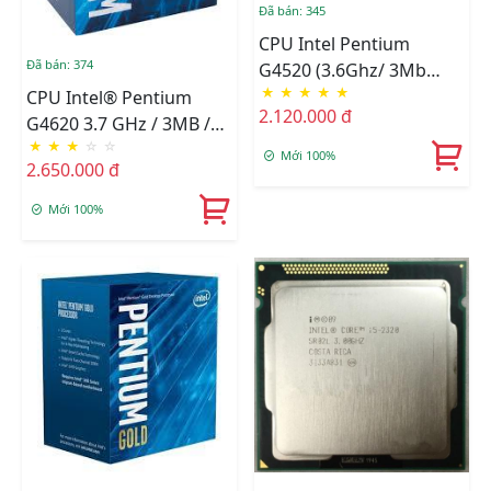
Đã bán: 345
CPU Intel Pentium
Đã bán: 374
G4520 (3.6Ghz/ 3Mb
★
★
★
★
★
Cache)
CPU Intel® Pentium
2.120.000 đ
G4620 3.7 GHz / 3MB /
★
★
★
☆
☆
HD 600 Series Graphics /
Mới 100%
2.650.000 đ
Kabylake
Mới 100%