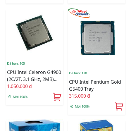
Đã bán: 105
CPU Intel Celeron G4900
Đã bán: 170
(2C/2T, 3.1 GHz, 2MB)
CPU Intel Pentium Gold
TRAY + FAN I3
1.050.000 đ
G5400 Tray
315.000 đ
Mới 100%
Mới 100%