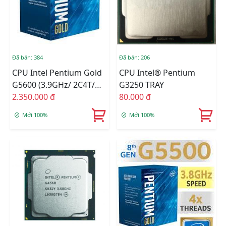
Đã bán: 384
Đã bán: 206
CPU Intel Pentium Gold
CPU Intel® Pentium
G5600 (3.9GHz/ 2C4T/
G3250 TRAY
4MB/ Coffee Lake)
2.350.000 đ
80.000 đ
Mới 100%
Mới 100%