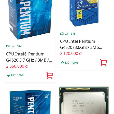
Đã bán: 345
CPU Intel Pentium
Đã bán: 374
G4520 (3.6Ghz/ 3Mb
Cache)
2.120.000 đ
CPU Intel® Pentium
G4620 3.7 GHz / 3MB /
Mới 100%
HD 600 Series Graphics /
2.650.000 đ
Kabylake
Mới 100%