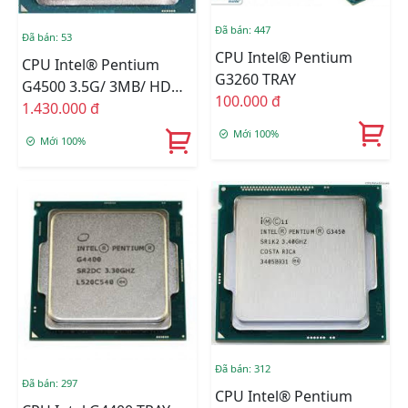
Đã bán: 447
Đã bán: 53
CPU Intel® Pentium
CPU Intel® Pentium
G3260 TRAY
G4500 3.5G/ 3MB/ HD
100.000 đ
Graphics 530/ Socket
1.430.000 đ
1151 (Skylake) TRAY
Mới 100%
Mới 100%
Đã bán: 312
Đã bán: 297
CPU Intel® Pentium