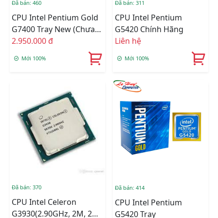
Đã bán: 460
Đã bán: 311
CPU Intel Pentium Gold
CPU Intel Pentium
G7400 Tray New (chưa
G5420 Chính Hãng
Fan)
2.950.000 đ
Liên hệ
Mới 100%
Mới 100%
Đã bán: 370
Đã bán: 414
CPU Intel Celeron
CPU Intel Pentium
G3930(2.90GHz, 2M, 2
G5420 Tray