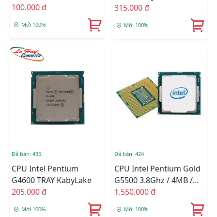
Cores 2 Threads) TRAY
100.000 đ
315.000 đ
Mới 100%
Mới 100%
Đã bán: 435
Đã bán: 424
CPU Intel Pentium
CPU Intel Pentium Gold
G4600 TRAY KabyLake
G5500 3.8Ghz / 4MB /
205.000 đ
Socket 1151 (Coffee Lake
1.550.000 đ
) TRAY
Mới 100%
Mới 100%