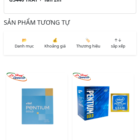
SẢN PHẨM TƯƠNG TỰ
📂
💰
🏷️
↑↓
Danh mục
Khoảng giá
Thương hiệu
sắp xếp