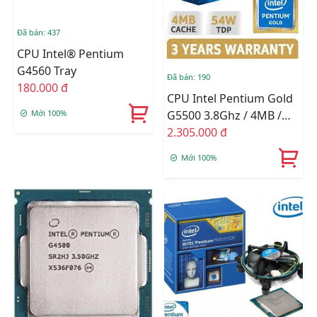
Đã bán: 437
CPU Intel® Pentium
G4560 Tray
Đã bán: 190
180.000 đ
CPU Intel Pentium Gold
Mới 100%
G5500 3.8Ghz / 4MB /
Socket 1151 (Coffee Lake
2.305.000 đ
)
Mới 100%