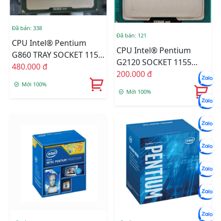
Đã bán: 338
Đã bán: 121
CPU Intel® Pentium
CPU Intel® Pentium
G860 TRAY SOCKET 1155
G2120 SOCKET 1155
FAN I3
480.000 đ
TRAY FAN I3
200.000 đ
Mới 100%
Mới 100%