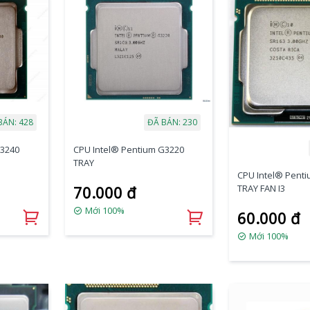
BÁN: 428
ĐÃ BÁN: 230
G3240
CPU Intel® Pentium G3220
TRAY
CPU Intel® Pent
TRAY FAN I3
70.000 đ
Mới 100%
60.000 đ
Mới 100%