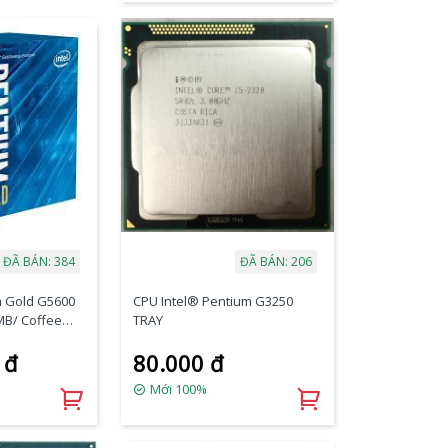
ĐÃ BÁN: 384
ĐÃ BÁN: 206
m Gold G5600
CPU Intel® Pentium G3250
MB/ Coffee
TRAY
 đ
80.000 đ
Mới 100%