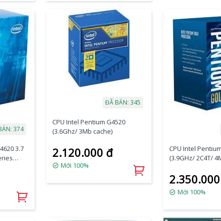
ĐÃ BÁN: 345
CPU Intel Pentium G4520
BÁN: 374
(3.6Ghz/ 3Mb cache)
4620 3.7
CPU Intel Pentiu
2.120.000 đ
eries
(3.9GHz/ 2C4T/ 4
Mới 100%
Lake)
2.350.000
Mới 100%