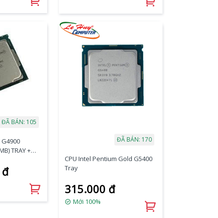
ĐÃ BÁN: 105
ĐÃ BÁN: 170
n G4900
2MB) TRAY +
CPU Intel Pentium Gold G5400
Tray
 đ
315.000 đ
Mới 100%