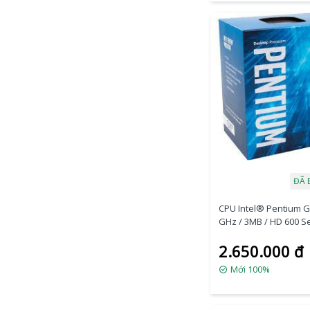
ĐÃ 
CPU Intel® Pentium G
GHz / 3MB / HD 600 S
Graphics / Kabylake
2.650.000 đ
Mới 100%