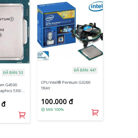
ĐÃ BÁN: 447
ĐÃ BÁN: 53
CPU Intel® Pentium G3260
ium G4500
TRAY
aphics 530/
lake) TRAY
100.000 đ
 đ
Mới 100%