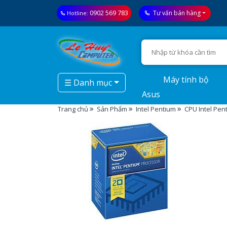
0902 569 783
Tư vấn bán hàng
Hotline:
Máy tính bộ
☰ Danh mục
Asus
Trang chủ
Sản Phẩm
Intel Pentium
CPU Intel Pen