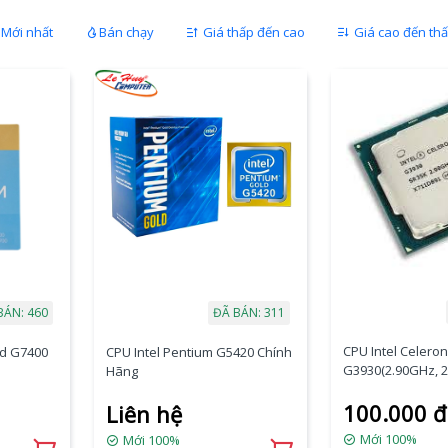
Mới nhất
Bán chạy
Giá thấp đến cao
Giá cao đến th
BÁN: 460
ĐÃ BÁN: 311
CPU Intel Celeron
ld G7400
CPU Intel Pentium G5420 Chính
G3930(2.90GHz, 2
Hãng
Threads) TRAY
100.000 đ
Liên hệ
Mới 100%
Mới 100%