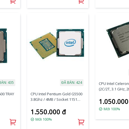
BÁN: 435
ĐÃ BÁN: 424
CPU Intel Celero
(2C/2T, 3.1 GHz, 
600 TRAY
CPU Intel Pentium Gold G5500
FAN I3
3.8Ghz / 4MB / Socket 1151
1.050.000
(Coffee Lake ) TRAY
Mới 100%
1.550.000 đ
Mới 100%