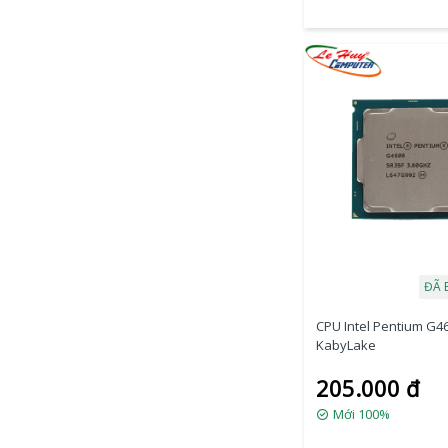
ĐÃ 
CPU Intel Pentium G4
KabyLake
205.000 đ
Mới 100%