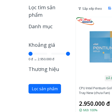
Lọc tìm sản
Sắp xếp theo
phẩm
Danh mục
Khoảng giá
0
đ →
2.950.000
đ
Thương hiệu
ĐÃ 
CPU Intel Pentium Go
Lọc sản phẩm
Tray New (chưa Fan)
2.950.000 đ
Mới 100%