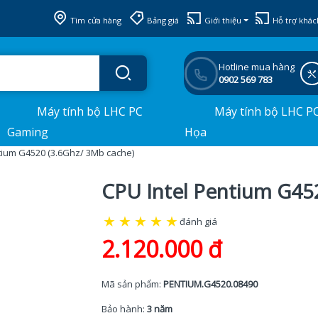
Tìm cửa hàng
Bảng giá
Giới thiệu
Hỗ trợ khác
Hotline mua hàng
0902 569 783
Máy tính bộ LHC PC
Máy tính bộ LHC P
Gaming
Họa
tium G4520 (3.6Ghz/ 3Mb cache)
CPU Intel Pentium G45
★
★
★
★
★
đánh giá
2.120.000 đ
Mã sản phẩm:
PENTIUM.G4520.08490
Bảo hành:
3 năm