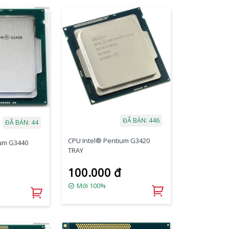
ĐÃ BÁN: 446
ĐÃ BÁN: 44
CPU Intel® Pentium G3420
ium G3440
TRAY
100.000 đ
Mới 100%