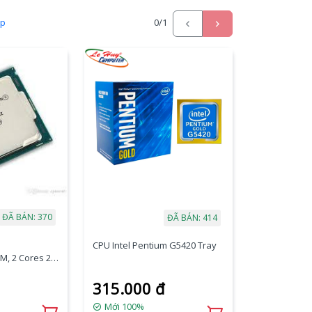
ấp
0
/1
ĐÃ BÁN: 370
ĐÃ BÁN: 414
CPU Intel Pentium G5420 Tray
M, 2 Cores 2
315.000 đ
Mới 100%