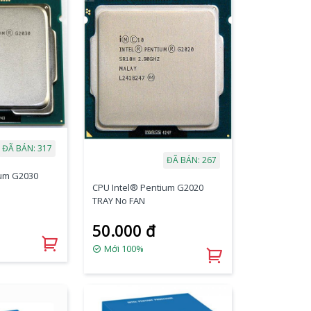
ĐÃ BÁN: 317
ĐÃ BÁN: 267
ium G2030
CPU Intel® Pentium G2020
TRAY No FAN
50.000 đ
Mới 100%