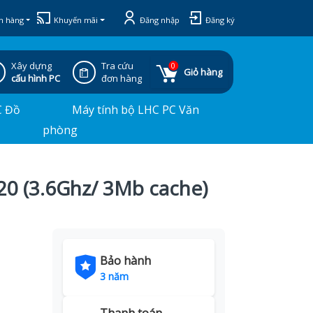
h hàng
Khuyến mãi
Đăng nhập
Đăng ký
Xây dựng
Tra cứu
0
Giỏ hàng
cấu hình PC
đơn hàng
C Đồ
Máy tính bộ LHC PC Văn
phòng
20 (3.6Ghz/ 3Mb cache)
Bảo hành
3 năm