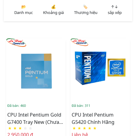
📂
💰
🏷️
↑↓
Danh mục
Khoảng giá
Thương hiệu
sắp xếp
Đã bán: 460
Đã bán: 311
CPU Intel Pentium Gold
CPU Intel Pentium
G7400 Tray New (chưa
G5420 Chính Hãng
★
★
★
☆
☆
★
★
★
★
★
Fan)
2.950.000 đ
Liên hệ