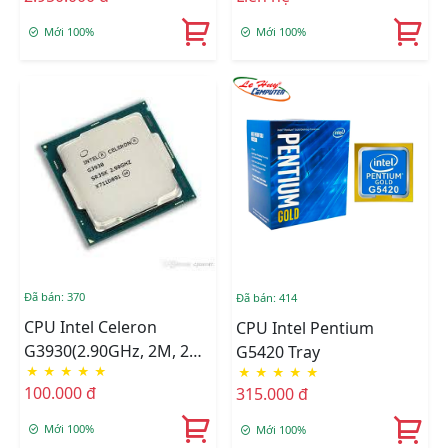
Mới 100%
Mới 100%
Đã bán: 370
Đã bán: 414
CPU Intel Celeron
CPU Intel Pentium
G3930(2.90GHz, 2M, 2
G5420 Tray
★
★
★
★
★
★
★
★
★
★
Cores 2 Threads) TRAY
100.000 đ
315.000 đ
Mới 100%
Mới 100%