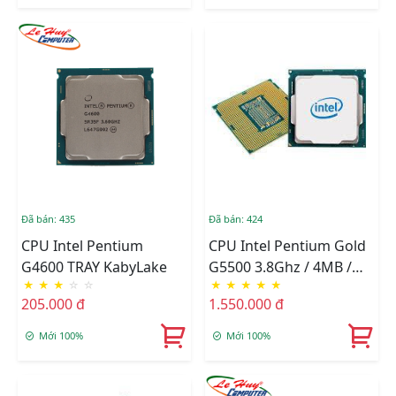
Đã bán: 435
Đã bán: 424
CPU Intel Pentium
CPU Intel Pentium Gold
G4600 TRAY KabyLake
G5500 3.8Ghz / 4MB /
★
★
★
☆
☆
★
★
★
★
★
Socket 1151 (Coffee Lake
205.000 đ
1.550.000 đ
) TRAY
Mới 100%
Mới 100%