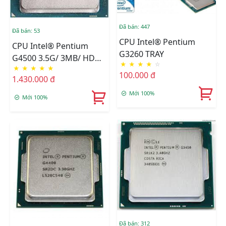
Đã bán: 447
Đã bán: 53
CPU Intel® Pentium
CPU Intel® Pentium
G3260 TRAY
G4500 3.5G/ 3MB/ HD
★
★
★
★
☆
★
★
★
★
★
Graphics 530/ Socket
100.000 đ
1.430.000 đ
1151 (Skylake) TRAY
Mới 100%
Mới 100%
Đã bán: 312