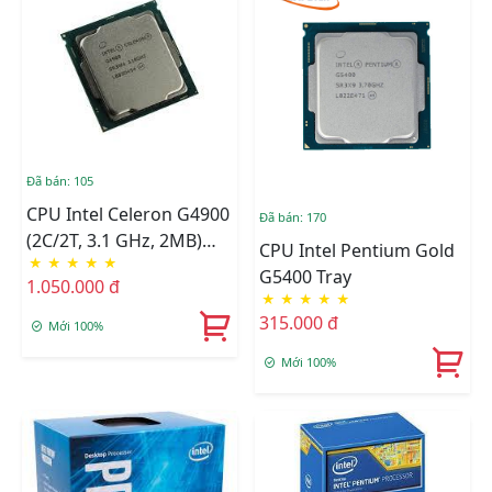
Đã bán: 105
CPU Intel Celeron G4900
Đã bán: 170
(2C/2T, 3.1 GHz, 2MB)
CPU Intel Pentium Gold
★
★
★
★
★
TRAY + FAN I3
G5400 Tray
1.050.000 đ
★
★
★
★
★
315.000 đ
Mới 100%
Mới 100%