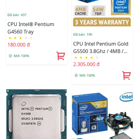
Đã bán: 437
CPU Intel® Pentium
G4560 Tray
Đã bán: 190
★
★
★
☆
☆
CPU Intel Pentium Gold
180.000 đ
G5500 3.8Ghz / 4MB /
Mới 100%
★
★
★
★
☆
Socket 1151 (Coffee Lake
2.305.000 đ
)
Mới 100%