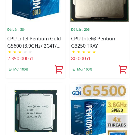
Đã bán: 384
Đã bán: 206
CPU Intel Pentium Gold
CPU Intel® Pentium
G5600 (3.9GHz/ 2C4T/
G3250 TRAY
★
★
★
☆
☆
★
★
★
★
★
4MB/ Coffee Lake)
2.350.000 đ
80.000 đ
Mới 100%
Mới 100%