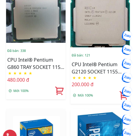
Đã bán: 338
Đã bán: 121
CPU Intel® Pentium
CPU Intel® Pentium
G860 TRAY SOCKET 1155
G2120 SOCKET 1155
★
★
★
★
★
FAN I3
★
★
★
★
★
TRAY FAN I3
480.000 đ
200.000 đ
Mới 100%
Mới 100%