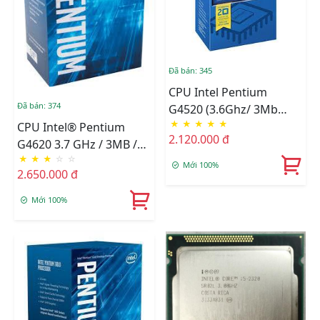
Đã bán: 345
CPU Intel Pentium
Đã bán: 374
G4520 (3.6Ghz/ 3Mb
★
★
★
★
★
Cache)
CPU Intel® Pentium
2.120.000 đ
G4620 3.7 GHz / 3MB /
★
★
★
☆
☆
HD 600 Series Graphics /
Mới 100%
2.650.000 đ
Kabylake
Mới 100%