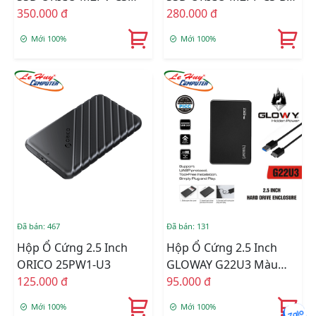
(USB 3.1 - Type-C)
350.000 đ
(2230, 2242, 2260, 2280)
280.000 đ
Mới 100%
Mới 100%
Đã bán: 467
Đã bán: 131
Hộp Ổ Cứng 2.5 Inch
Hộp Ổ Cứng 2.5 Inch
ORICO 25PW1-U3
GLOWAY G22U3 Màu
125.000 đ
Đen
95.000 đ
Mới 100%
Mới 100%