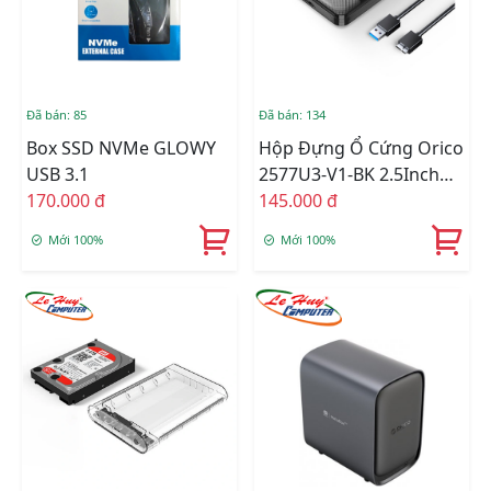
Đã bán: 85
Đã bán: 134
Box SSD NVMe GLOWY
Hộp Đựng Ổ Cứng Orico
USB 3.1
2577U3-V1-BK 2.5Inch
170.000 đ
USB3.0
145.000 đ
Mới 100%
Mới 100%