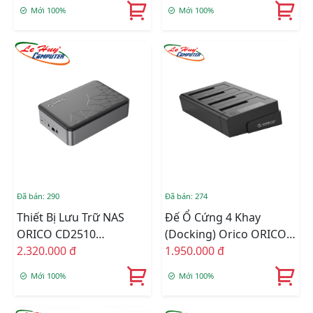
GY-BP)
Mới 100%
Mới 100%
Đã bán: 290
Đã bán: 274
Thiết Bị Lưu Trữ NAS
Đế Ổ Cứng 4 Khay
ORICO CD2510
(Docking) Orico ORICO
MetaCube Mini 1 Bay
2.320.000 đ
6648US3-C-BK SSD/HDD
1.950.000 đ
(CD2510-EU-BK-BP)
Sata 3 USB 3.0
Mới 100%
Mới 100%