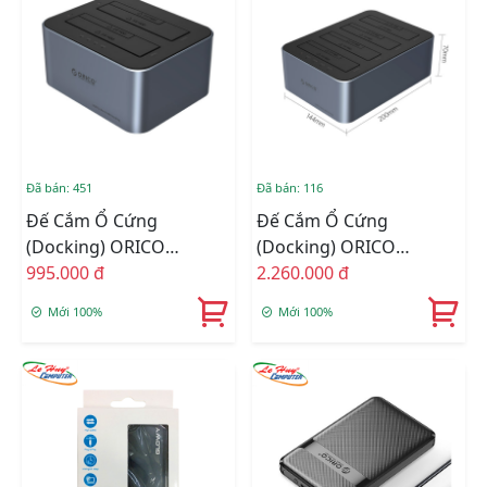
Đã bán: 451
Đã bán: 116
Đế Cắm Ổ Cứng
Đế Cắm Ổ Cứng
(Docking) ORICO
(Docking) ORICO
6626C3-C-V1-EU-GY-BP-
995.000 đ
6656C3-C-EU-GY-BP 4
2.260.000 đ
HW 2 Khe Cắm Type-C
Khe Cắm TypeC USB 3.2
Mới 100%
Mới 100%
USB 3.2 Gen1
Gen1