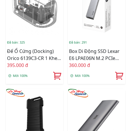
Đã bán: 325
Đã bán: 291
Đế Ổ Cứng (Docking)
Box Di Động SSD Lexar
Orico 6139C3-CR 1 Khe
E6 LPAE06N M.2 PCIe
Cắm USB 3.0
395.000 đ
NVMe Gen3x4 / Gen4x4
360.000 đ
Type-C (LPAE06N-
Mới 100%
Mới 100%
RNBNG)