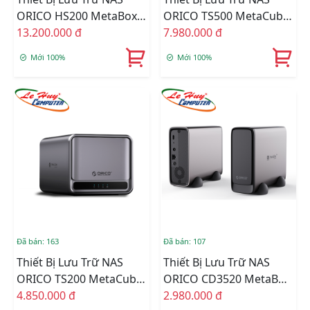
ORICO HS200 MetaBox 2
ORICO TS500 MetaCube
Bay (HS200-EU-GY-BP)
13.200.000 đ
Pro 5 Bay (TS500-EU-GY-
7.980.000 đ
BP)
Mới 100%
Mới 100%
Đã bán: 163
Đã bán: 107
Thiết Bị Lưu Trữ NAS
Thiết Bị Lưu Trữ NAS
ORICO TS200 MetaCube
ORICO CD3520 MetaBox
2 Bay (TS200-EU-GY-BP)
4.850.000 đ
Mini 1 Bay (CD3520-EU-
2.980.000 đ