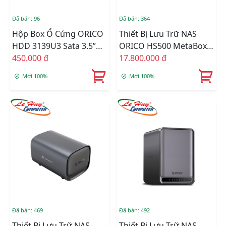
Đã bán: 96
Đã bán: 364
Hộp Box Ổ Cứng ORICO
Thiết Bị Lưu Trữ NAS
HDD 3139U3 Sata 3.5”
ORICO HS500 MetaBox
USB 3.0
450.000 đ
Pro 5 Bay (HS500-EU-GY-
17.800.000 đ
BP)
Mới 100%
Mới 100%
Đã bán: 469
Đã bán: 492
Thiết Bị Lưu Trữ NAS
Thiết Bị Lưu Trữ NAS