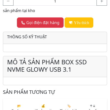
sản phẩm tại kho
Gọi điện đặt hàng
Yêu thích
THÔNG SỐ KỸ THUẬT
MÔ TẢ SẢN PHẨM BOX SSD
NVME GLOWY USB 3.1
SẢN PHẨM TƯƠNG TỰ
📂
💰
🏷️
↑↓