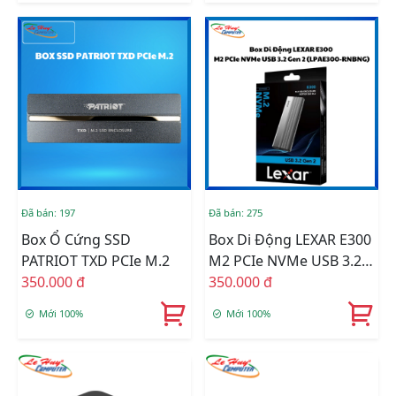
Đã bán: 197
Đã bán: 275
Box Ổ Cứng SSD
Box Di Động LEXAR E300
PATRIOT TXD PCIe M.2
M2 PCIe NVMe USB 3.2
350.000 đ
Gen 2 LPAE300-RNBNG
350.000 đ
Mới 100%
Mới 100%