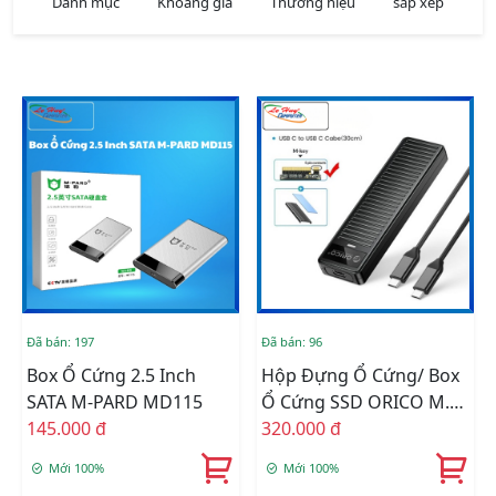
Danh mục
Khoảng giá
Thương hiệu
sắp xếp
Đã bán: 197
Đã bán: 96
Box Ổ Cứng 2.5 Inch
Hộp Đựng Ổ Cứng/ Box
SATA M-PARD MD115
Ổ Cứng SSD ORICO M.2
145.000 đ
SATA Type C To USB-A
320.000 đ
(PDDM2C3-BK-EP) Black
Mới 100%
Mới 100%