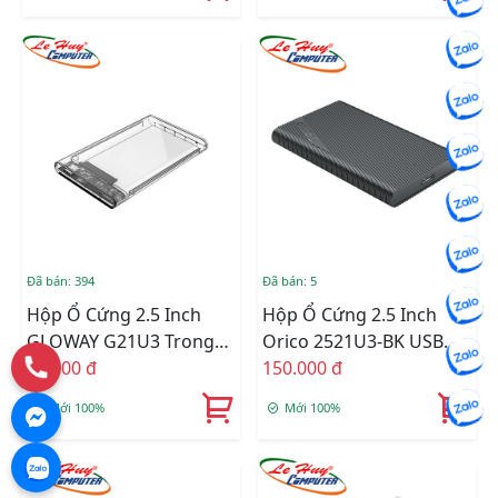
Đã bán: 394
Đã bán: 5
Hộp Ổ Cứng 2.5 Inch
Hộp Ổ Cứng 2.5 Inch
GLOWAY G21U3 Trong
Orico 2521U3-BK USB
Suốt
95.000 đ
3.0
150.000 đ
Mới 100%
Mới 100%