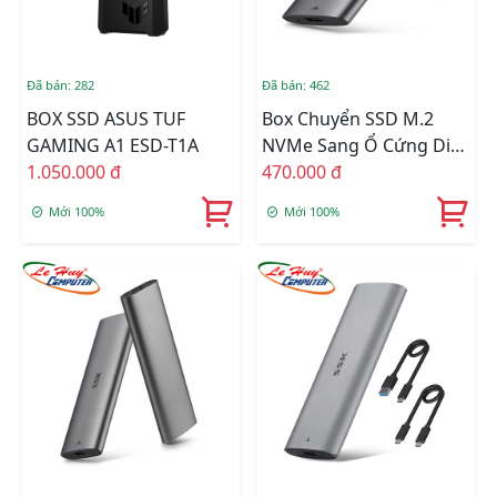
Đã bán: 282
Đã bán: 462
BOX SSD ASUS TUF
Box Chuyển SSD M.2
GAMING A1 ESD-T1A
NVMe Sang Ổ Cứng Di
1.050.000 đ
Động SSK HE-C370 USB
470.000 đ
3.1
Mới 100%
Mới 100%