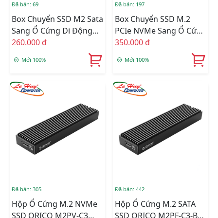
Đã bán: 69
Đã bán: 197
Box Chuyển SSD M2 Sata
Box Chuyển SSD M.2
Sang Ổ Cứng Di Động
PCIe NVMe Sang Ổ Cứng
SSK SHE-C321
260.000 đ
Di Động SSK HE-C326
350.000 đ
USB 3.1
Mới 100%
Mới 100%
Đã bán: 305
Đã bán: 442
Hộp Ổ Cứng M.2 NVMe
Hộp Ổ Cứng M.2 SATA
SSD ORICO M2PV-C3
SSD ORICO M2PF-C3-BK