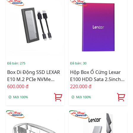
Đã bán: 275
Đã bán: 30
Box Di Động SSD LEXAR
Hộp Box Ổ Cứng Lexar
E10 M.2 PCIe NVMe
E100 HDD Sata 2.5inch
Gen3x4 / Gen4x4 Type-C
600.000 đ
USB 3.2 LPAE100-RNBNG
220.000 đ
(LPAE10N-RNBNG)
Mới 100%
Mới 100%