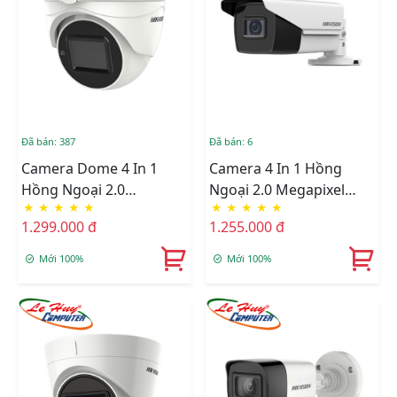
Đã bán: 387
Đã bán: 6
Camera Dome 4 In 1
Camera 4 In 1 Hồng
Hồng Ngoại 2.0
Ngoại 2.0 Megapixel
★
★
★
★
★
★
★
★
★
★
Megapixel HIKVISION
HIKVISION DS-
1.299.000 đ
1.255.000 đ
DS-2CE79D3T-IT3ZF
2CE19D3T-IT3ZF
Mới 100%
Mới 100%