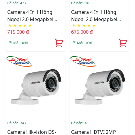
Đã bán: 473
Đã bán: 101
Camera 4 In 1 Hồng
Camera 4 In 1 Hồng
Ngoại 2.0 Megapixel
Ngoại 2.0 Megapixel
★
★
★
★
★
★
★
★
★
★
HIKVISION DS-
HIKVISION DS-
715.000 đ
675.000 đ
2CE16D3T-IT
2CE16D3T-ITPF
Mới 100%
Mới 100%
Đã bán: 343
Đã bán: 37
Camera Hikvision DS-
Camera HDTVI 2MP