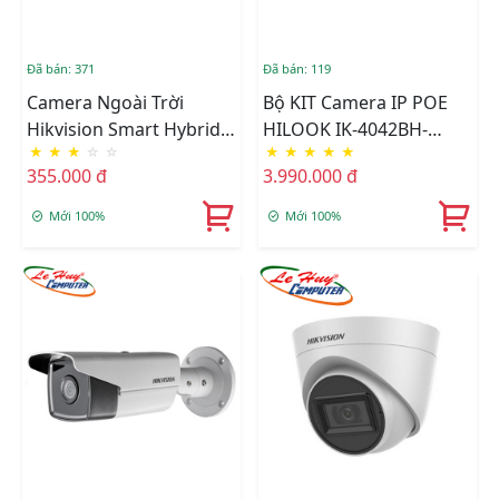
Đã bán: 371
Đã bán: 119
Camera Ngoài Trời
Bộ KIT Camera IP POE
Hikvision Smart Hybrid
HILOOK IK-4042BH-
★
★
★
☆
☆
★
★
★
★
★
Light DS-2CE16D0T-
MH/P
355.000 đ
3.990.000 đ
EXLPF
Mới 100%
Mới 100%