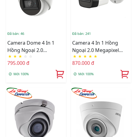
Đã bán: 46
Đã bán: 241
Camera Dome 4 In 1
Camera 4 In 1 Hồng
Hồng Ngoại 2.0
Ngoại 2.0 Megapixel
★
★
★
☆
☆
★
★
★
★
★
Megapixel HIKVISION
HIKVISION DS-
795.000 đ
870.000 đ
DS-2CE78D3T-IT3F
2CE16D3T-IT3F
Mới 100%
Mới 100%