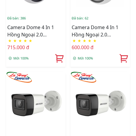
Đã bán: 386
Đã bán: 62
Camera Dome 4 In 1
Camera Dome 4 In 1
Hồng Ngoại 2.0
Hồng Ngoại 2.0
★
★
★
★
★
★
★
★
★
★
Megapixel HIKVISION
Megapixel HIKVISION
715.000 đ
600.000 đ
DS-2CE76D3T-ITMF
DS-2CE76D3T-ITPF
Mới 100%
Mới 100%