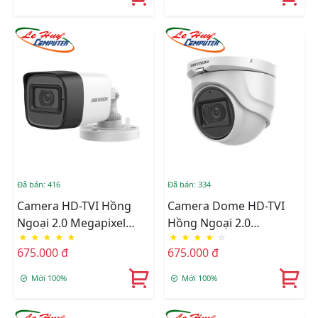
Đã bán: 416
Đã bán: 334
Camera HD-TVI Hồng
Camera Dome HD-TVI
Ngoại 2.0 Megapixel
Hồng Ngoại 2.0
★
★
★
★
★
★
★
★
★
☆
HIKVISION DS-
Megapixel HIKVISION
675.000 đ
675.000 đ
2CE16D0T-ITPFS
DS-2CE76D0T-ITMFS
Mới 100%
Mới 100%