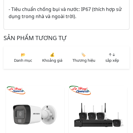
- Tiêu chuẩn chống bụi và nước: IP67 (thích hợp sử
dụng trong nhà và ngoài trời).
SẢN PHẨM TƯƠNG TỰ
📂
💰
🏷️
↑↓
Danh mục
Khoảng giá
Thương hiệu
sắp xếp