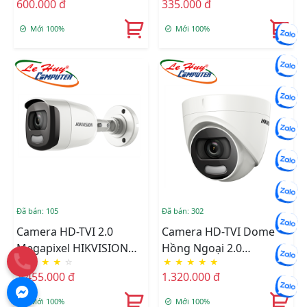
600.000 đ
335.000 đ
DS-2CE16D0T-ITPF
DS-2CE56B2-IPF
Mới 100%
Mới 100%
Đã bán: 105
Đã bán: 302
Camera HD-TVI 2.0
Camera HD-TVI Dome
Megapixel HIKVISION
Hồng Ngoại 2.0
★
★
★
★
☆
★
★
★
★
★
DS-2CE12DFT-F
Megapixel HIKVISION
1.455.000 đ
1.320.000 đ
DS-2CE72DFT-F
Mới 100%
Mới 100%