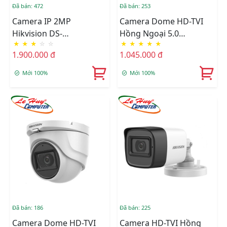
Đã bán: 472
Đã bán: 253
Camera IP 2MP
Camera Dome HD-TVI
Hikvision DS-
Hồng Ngoại 5.0
★
★
★
☆
☆
★
★
★
★
★
2CD2T23G0-I8
Megapixel HIKVISION
1.900.000 đ
1.045.000 đ
DS-2CE78H0T-IT3FS
Mới 100%
Mới 100%
Đã bán: 186
Đã bán: 225
Camera Dome HD-TVI
Camera HD-TVI Hồng