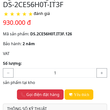
DS-2CE56H0T-IT3F
★
★
★
★
★
đánh giá
930.000 đ
Mã sản phẩm:
DS.2CE56H0T.IT3F.126
Bảo hành:
2 năm
VAT
Số lượng:
sản phẩm tại kho
Gọi điện đặt hàng
Yêu thích
THÔNG SỐ KỸ THUẬT