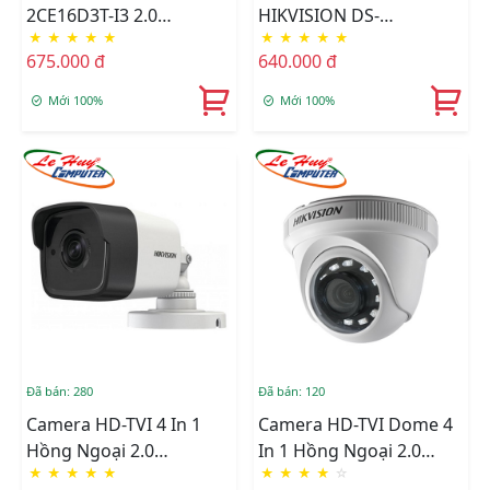
2CE16D3T-I3 2.0
HIKVISION DS-
★
★
★
★
★
★
★
★
★
★
Megapixel
2CE16D3T-I3P
675.000 đ
640.000 đ
Mới 100%
Mới 100%
Đã bán: 280
Đã bán: 120
Camera HD-TVI 4 In 1
Camera HD-TVI Dome 4
Hồng Ngoại 2.0
In 1 Hồng Ngoại 2.0
★
★
★
★
★
★
★
★
★
☆
Megapixel HIKVISION
Megapixel HIKVISION