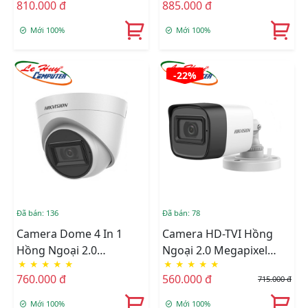
810.000 đ
885.000 đ
DS-2CE76H0T-ITPFS
2CE16H0T-ITPFS
Mới 100%
Mới 100%
-22%
Đã bán: 136
Đã bán: 78
Camera Dome 4 In 1
Camera HD-TVI Hồng
Hồng Ngoại 2.0
Ngoại 2.0 Megapixel
★
★
★
★
★
★
★
★
★
★
Megapixel HIKVISION
HIKVISION DS-
760.000 đ
560.000 đ
715.000 đ
DS-2CE78D0T-IT3FS
2CE16D0T-ITFS
Mới 100%
Mới 100%