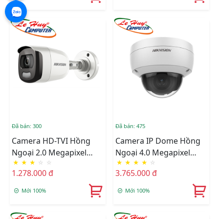
Đã bán: 300
Đã bán: 475
Camera HD-TVI Hồng
Camera IP Dome Hồng
Ngoại 2.0 Megapixel
Ngoại 4.0 Megapixel
★
★
★
☆
☆
★
★
★
★
☆
HIKVISION DS-
HIKVISION DS-
1.278.000 đ
3.765.000 đ
2CE10DFT-F
2CD2143G0-IU
Mới 100%
Mới 100%