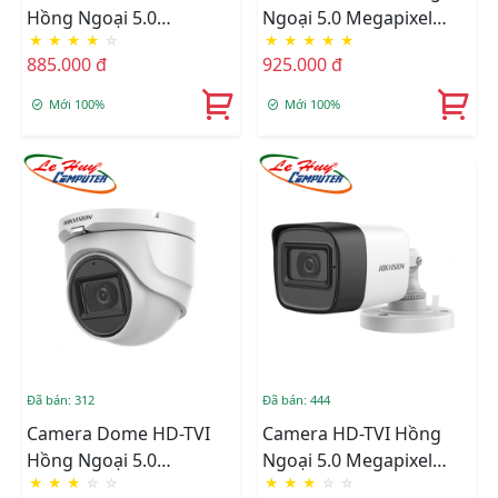
Hồng Ngoại 5.0
Ngoại 5.0 Megapixel
★
★
★
★
☆
★
★
★
★
★
Megapixel HIKVISION
HIKVISION DS-
885.000 đ
925.000 đ
DS-2CE76H0T-ITMFS
2CE16H0T-ITFS
Mới 100%
Mới 100%
Đã bán: 312
Đã bán: 444
Camera Dome HD-TVI
Camera HD-TVI Hồng
Hồng Ngoại 5.0
Ngoại 5.0 Megapixel
★
★
★
☆
☆
★
★
★
☆
☆
Megapixel HIKVISION
HIKVISION DS-