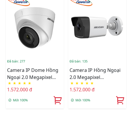
Đã bán: 277
Đã bán: 135
Camera IP Dome Hồng
Camera IP Hồng Ngoại
Ngoại 2.0 Megapixel
2.0 Megapixel
★
★
★
★
★
★
★
★
★
★
HIKVISION DS-
HIKVISION DS-
1.572.000 đ
1.572.000 đ
2CD1323G0-IU
2CD1023G0-IU
Mới 100%
Mới 100%