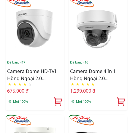
Đã bán: 417
Đã bán: 416
Camera Dome HD-TVI
Camera Dome 4 In 1
Hồng Ngoại 2.0
Hồng Ngoại 2.0
★
★
★
★
☆
★
★
★
★
★
Megapixel HIKVISION
Megapixel HIKVISION
675.000 đ
1.299.000 đ
DS-2CE76D0T-ITPFS
DS-2CE5AD3T-VPIT3ZF
Mới 100%
Mới 100%