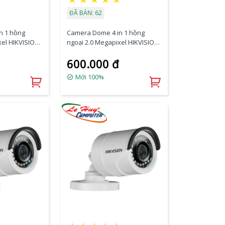
ĐÃ BÁN: 62
n 1 hồng
Camera Dome 4 in 1 hồng
xel HIKVISION
ngoại 2.0 Megapixel HIKVISION
F
DS-2CE76D3T-ITPF
600.000 đ
Mới 100%