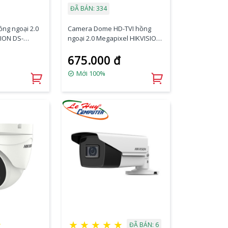
ĐÃ BÁN: 334
ng ngoại 2.0
Camera Dome HD-TVI hồng
SION DS-
ngoại 2.0 Megapixel HIKVISION
DS-2CE76D0T-ITMFS
675.000 đ
Mới 100%
★
★
★
★
★
★
ĐÃ BÁN: 6