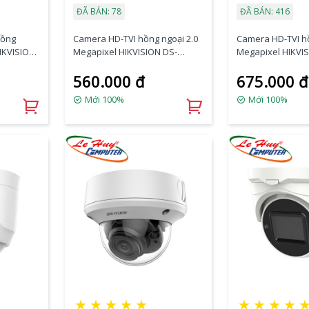
ĐÃ BÁN: 78
ĐÃ BÁN: 416
hồng
Camera HD-TVI hồng ngoại 2.0
Camera HD-TVI hồ
HIKVISION
Megapixel HIKVISION DS-
Megapixel HIKVI
2CE16D0T-ITFS
2CE16D0T-ITPFS
560.000 đ
675.000 đ
Mới 100%
Mới 100%
★
★
★
★
★
★
★
★
★