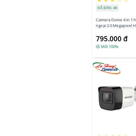
ĐÃ BÁN: 46
Camera Dome 4 in 1 
ngoại 2.0 Megapixel 
DS-2CE78D3T-IT3F
795.000 đ
Mới 100%