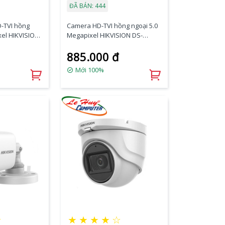
ĐÃ BÁN: 444
-TVI hồng
Camera HD-TVI hồng ngoại 5.0
xel HIKVISION
Megapixel HIKVISION DS-
FS
2CE16H0T-ITPFS
885.000 đ
Mới 100%
★
★
★
★
★
☆