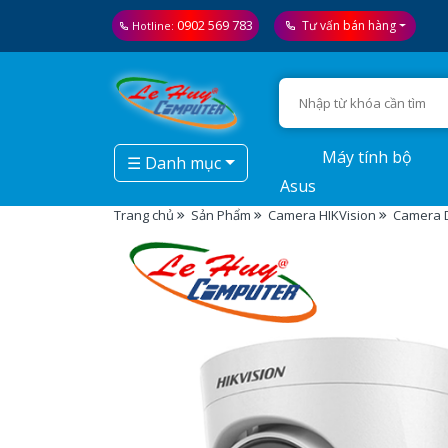
0902 569 783
Tư vấn bán hàng
Hotline:
Máy tính bộ
☰ Danh mục
Asus
Trang chủ
Sản Phẩm
Camera HIKVision
Camera D