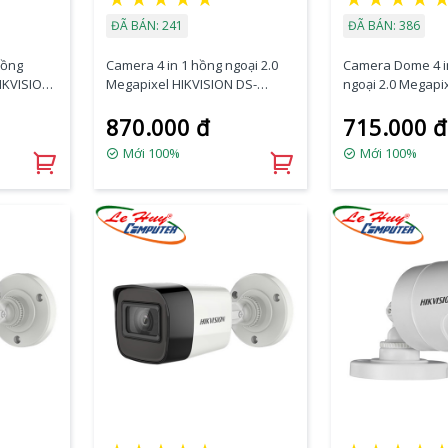
ĐÃ BÁN: 241
ĐÃ BÁN: 386
hồng
Camera 4 in 1 hồng ngoại 2.0
Camera Dome 4 i
HIKVISION
Megapixel HIKVISION DS-
ngoại 2.0 Megapi
2CE16D3T-IT3F
DS-2CE76D3T-ITM
870.000 đ
715.000 đ
Mới 100%
Mới 100%