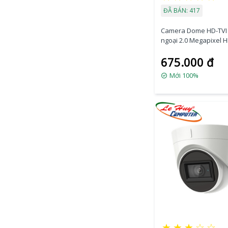
ĐÃ BÁN: 417
Camera Dome HD-TVI
ngoại 2.0 Megapixel 
DS-2CE76D0T-ITPFS
675.000 đ
Mới 100%
★
★
★
☆
☆