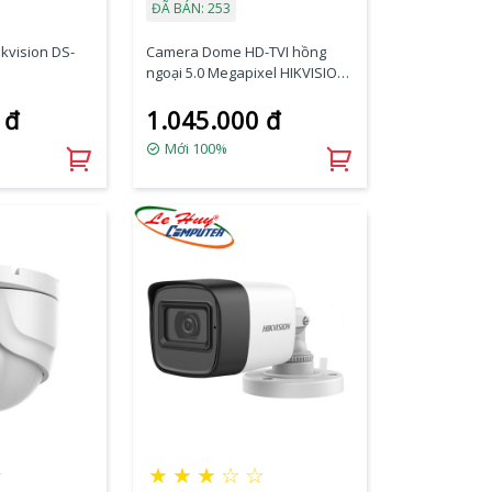
ĐÃ BÁN: 253
kvision DS-
Camera Dome HD-TVI hồng
ngoại 5.0 Megapixel HIKVISION
DS-2CE78H0T-IT3FS
 đ
1.045.000 đ
Mới 100%
☆
★
★
★
☆
☆