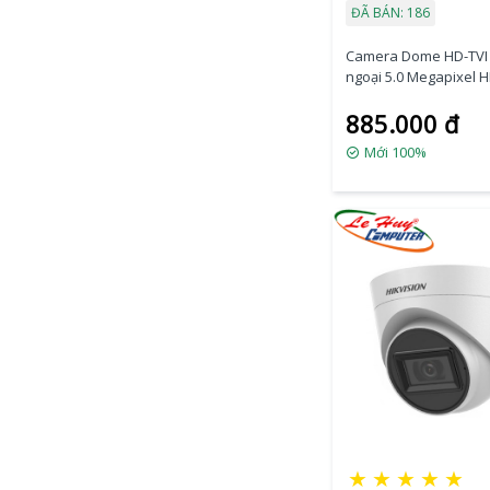
ĐÃ BÁN: 186
Camera Dome HD-TVI
ngoại 5.0 Megapixel 
DS-2CE76H0T-ITMFS
885.000 đ
Mới 100%
★
★
★
★
★