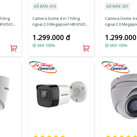
ĐÃ BÁN: 416
ĐÃ BÁN: 387
 hồng
Camera Dome 4 in 1 hồng
Camera Dome 4 i
HIKVISION
ngoại 2.0 Megapixel HIKVISION
ngoại 2.0 Megapi
DS-2CE5AD3T-VPIT3ZF
DS-2CE79D3T-IT3
1.299.000 đ
1.299.000
Mới 100%
Mới 100%
★
★
★
★
★
★
★
★
★