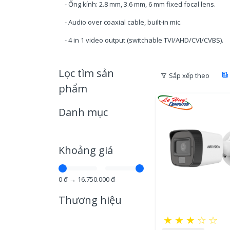
- Ống kính: 2.8 mm, 3.6 mm, 6 mm fixed focal lens.
- Audio over coaxial cable, built-in mic.
- 4 in 1 video output (switchable TVI/AHD/CVI/CVBS).
Lọc tìm sản
Sắp xếp theo
phẩm
Danh mục
Khoảng giá
0
đ →
16.750.000
đ
Thương hiệu
★
★
★
☆
☆