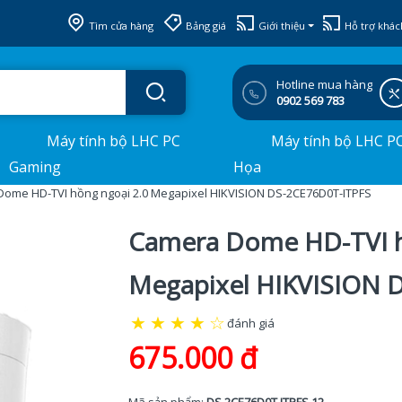
Tìm cửa hàng
Bảng giá
Giới thiệu
Hỗ trợ khác
Hotline mua hàng
0902 569 783
Máy tính bộ LHC PC
Máy tính bộ LHC P
Gaming
Họa
ome HD-TVI hồng ngoại 2.0 Megapixel HIKVISION DS-2CE76D0T-ITPFS
Camera Dome HD-TVI h
Megapixel HIKVISION 
★
★
★
★
☆
đánh giá
675.000 đ