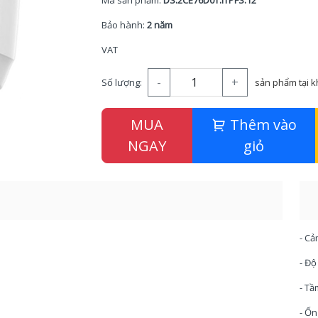
Mã sản phẩm:
DS.2CE76D0T.ITPFS.12
Bảo hành:
2 năm
VAT
-
+
Số lượng:
sản phẩm tại 
MUA
Thêm vào
NGAY
giỏ
- Cả
- Độ
- Tầ
- Ốn