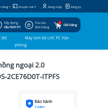
h hàng
Khuyến mãi
Đăng nhập
Đăng ký
Xây dựng
Tra cứu
0
Giỏ hàng
cấu hình PC
đơn hàng
C Đồ
Máy tính bộ LHC PC Văn
phòng
ồng ngoại 2.0
DS-2CE76D0T-ITPFS
Bảo hành
2 năm