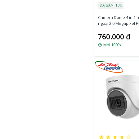
ĐÃ BÁN: 136
Camera Dome 4 in 1 
ngoại 2.0 Megapixel 
DS-2CE78D0T-IT3FS
760.000 đ
Mới 100%
★
★
★
★
☆