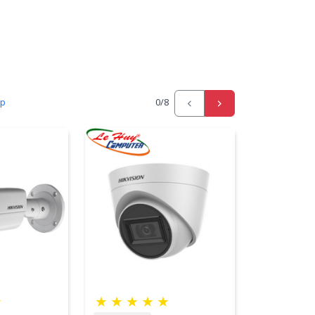
ấp
0
/8
☆
★
★
★
★
★