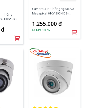
Camera 4 in 1 hồng ngoại 2.0
Megapixel HIKVISION DS-
n 1 hồng
2CE19D3T-IT3ZF
xel HIKVISION
1.255.000 đ
ZF
 đ
Mới 100%
★
★
★
★
★
★