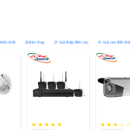
Mới nhất
Bán chạy
Giá thấp đến cao
Giá cao đến th
★
★
★
★
★
★
★
★
☆