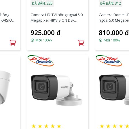
ĐÃ BÁN: 225
ĐÃ BÁN: 312
 hồng
Camera HD-TVI hồng ngoại 5.0
Camera Dome HD
HIKVISION
Megapixel HIKVISION DS-
ngoại 5.0 Megapi
2CE16H0T-ITFS
DS-2CE76H0T-ITP
925.000 đ
810.000 đ
Mới 100%
Mới 100%
★
★
★
★
★
★
★
★
★