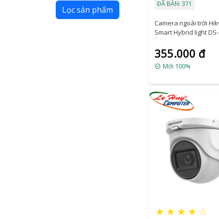
ĐÃ BÁN: 371
Lọc sản phẩm
Camera ngoài trời Hik
Smart Hybrid light DS-
2CE16D0T-EXLPF
355.000 đ
Mới 100%
★
★
★
★
☆