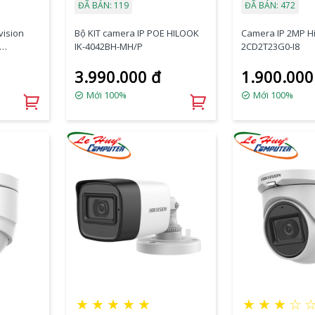
ĐÃ BÁN: 119
ĐÃ BÁN: 472
vision
Bộ KIT camera IP POE HILOOK
Camera IP 2MP Hi
IK-4042BH-MH/P
2CD2T23G0-I8
3.990.000 đ
1.900.000
Mới 100%
Mới 100%
★
★
★
★
★
★
★
★
☆