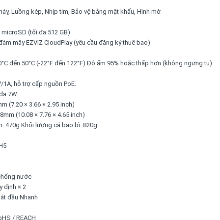
áy, Luồng kép, Nhịp tim, Bảo vệ bằng mật khẩu, Hình mờ
ớ microSD (tối đa 512 GB)
ữ đám mây EZVIZ CloudPlay (yêu cầu đăng ký thuê bao)
30°C đến 50°C (-22°F đến 122°F) Độ ẩm 95% hoặc thấp hơn (không ngưng tụ)
1A, hỗ trợ cấp nguồn PoE.
 đa 7W
m (7.20 × 3.66 × 2.95 inch)
8mm (10.08 × 7.76 × 4.65 inch)
h: 470g Khối lượng cả bao bì: 820g
 H5
 chống nước
y định × 2
Bắt đầu Nhanh
RoHS / REACH