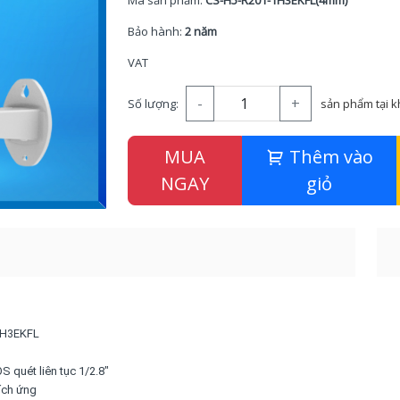
Mã sản phẩm:
CS-H5-R201-1H3EKFL(4mm)
Bảo hành:
2 năm
VAT
-
+
Số lượng:
sản phẩm tại 
MUA
Thêm vào
NGAY
giỏ
1H3EKFL
 quét liên tục 1/2.8"
ích ứng