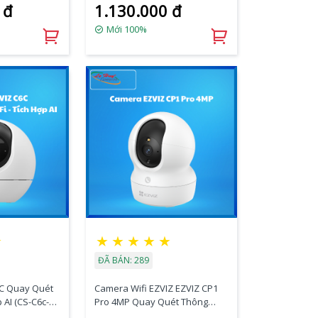
 đ
1.130.000 đ
Mới 100%
★
★
★
★
★
★
ĐÃ BÁN: 289
uét
Camera Wifi EZVIZ EZVIZ CP1
p AI (CS-C6c-
Pro 4MP Quay Quét Thông
Minh (CS-CP1-R105-1J4WF)