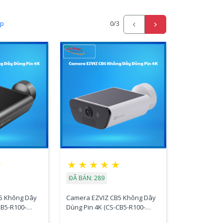
ấp
0
/3
★
★
★
★
★
★
ĐÃ BÁN: 289
5 Không Dây
Camera EZVIZ CB5 Không Dây
EB5-R100-
Dùng Pin 4K (CS-CB5-R100-
2F8WFL)