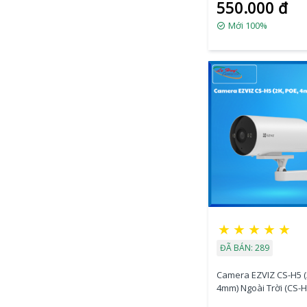
550.000 đ
Mới 100%
★
★
★
★
★
ĐÃ BÁN: 289
Camera EZVIZ CS-H5 (
4mm) Ngoài Trời (CS-H
1H3EKFL(4mm))