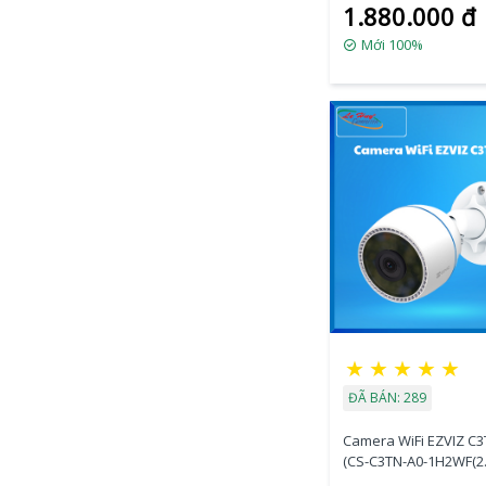
1.880.000 đ
Mới 100%
★
★
★
★
★
ĐÃ BÁN: 289
Camera WiFi EZVIZ C3
(CS-C3TN-A0-1H2WF(2