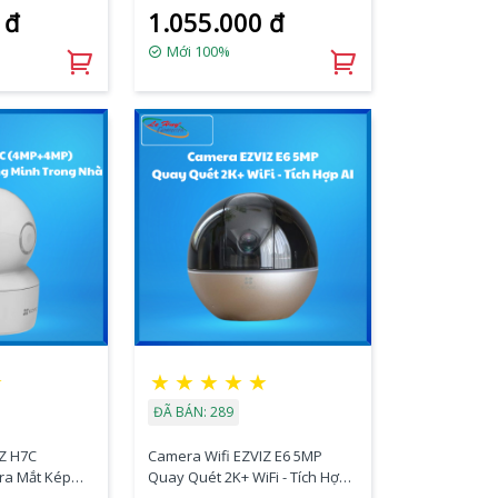
 đ
1.055.000 đ
Mới 100%
★
★
★
★
★
★
ĐÃ BÁN: 289
IZ H7C
Camera Wifi EZVIZ E6 5MP
ra Mắt Kép
Quay Quét 2K+ WiFi - Tích Hợp