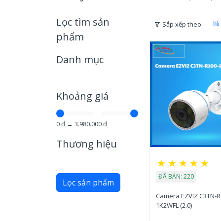
Lọc tìm sản
Sắp xếp theo
phẩm
Danh mục
Khoảng giá
0
đ →
3.980.000
đ
Thương hiệu
★
★
★
★
★
ĐÃ BÁN: 220
Lọc sản phẩm
Camera EZVIZ C3TN-R
1K2WFL (2.0)