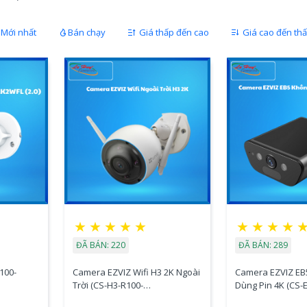
Mới nhất
Bán chạy
Giá thấp đến cao
Giá cao đến th
★
★
★
★
★
★
★
★
★
ĐÃ BÁN: 220
ĐÃ BÁN: 289
100-
Camera EZVIZ Wifi H3 2K Ngoài
Camera EZVIZ EB
Trời (CS-H3-R100-
Dùng Pin 4K (CS-
1H3WKFL(2.8mm))
2F8WFL)