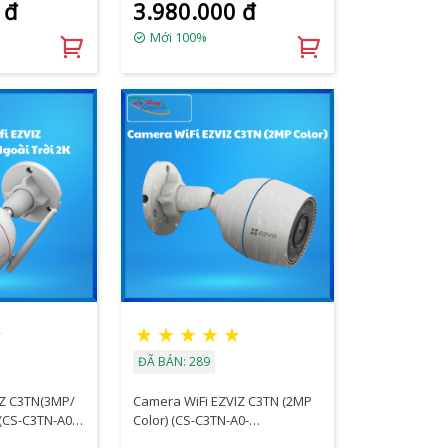
 đ
3.980.000 đ
Mới 100%
★
★
★
★
★
★
ĐÃ BÁN: 289
MP/
Camera WiFi EZVIZ C3TN (2MP
K (CS-C3TN-A0-
Color) (CS-C3TN-A0-
1H2WFL(2.8mm))