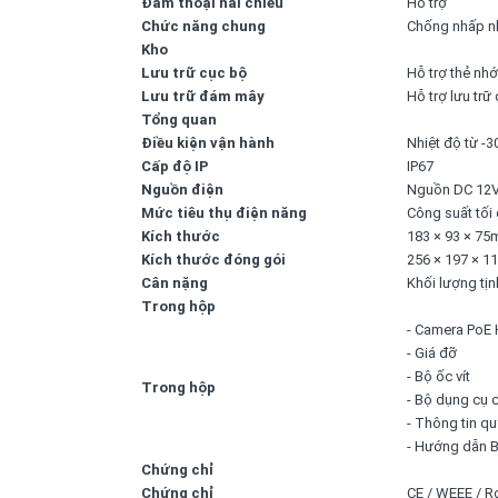
Đàm thoại hai chiều
Hỗ trợ
Chức năng chung
Chống nhấp nh
Kho
Lưu trữ cục bộ
Hỗ trợ thẻ nh
Lưu trữ đám mây
Hỗ trợ lưu tr
Tổng quan
Điều kiện vận hành
Nhiệt độ từ -
Cấp độ IP
IP67
Nguồn điện
Nguồn DC 12V/
Mức tiêu thụ điện năng
Công suất tối
Kích thước
183 × 93 × 75m
Kích thước đóng gói
256 × 197 × 11
Cân nặng
Khối lượng tịn
Trong hộp
- Camera PoE
- Giá đỡ
- Bộ ốc vít
Trong hộp
- Bộ dụng cụ
- Thông tin qu
- Hướng dẫn 
Chứng chỉ
Chứng chỉ
CE / WEEE / 