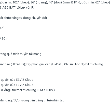
c nhìn: 102° (chéo), 86° (ngang), 46° (dọc) 6mm @ F1.6, góc nhìn: 62° (chéo)
6 ,AGC BẬT) ,0 Lux với IR
 với chức năng tự động chuyển đổi
 số
 / 30 m
rong quá trình truyền tải mạng.
ực cao (Ultra-HD); Độ phân giải cao (Hi-Def); Chuẩn. Tốc độ bit thích ứng.
 quyền của EZVIZ Cloud
 quyền của EZVIZ Cloud
 (Cổng Ethernet thích ứng 10M / 100M)
 dạng người/phương tiện bằng trí tuệ nhân tạo