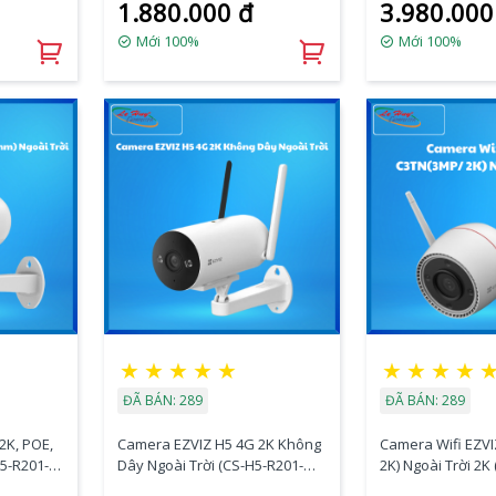
1.880.000 đ
3.980.000
Mới 100%
Mới 100%
★
★
★
★
★
★
★
★
★
ĐÃ BÁN: 289
ĐÃ BÁN: 289
2K, POE,
Camera EZVIZ H5 4G 2K Không
Camera Wifi EZVIZ C3TN(3
5-R201-
Dây Ngoài Trời (CS-H5-R201-
2K) Ngoài Trời 2
1H3KFL4GA(4mm))
1H3WKFL(2.8mm))