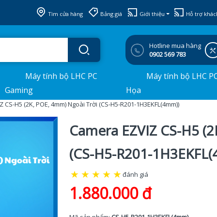
Tìm cửa hàng
Bảng giá
Giới thiệu
Hỗ trợ khác
Hotline mua hàng
0902 569 783
Máy tính bộ LHC PC
Máy tính bộ LHC P
Gaming
Họa
 CS-H5 (2K, POE, 4mm) Ngoài Trời (CS-H5-R201-1H3EKFL(4mm))
Camera EZVIZ CS-H5 (2
(CS-H5-R201-1H3EKFL(
★
★
★
★
★
đánh giá
1.880.000 đ