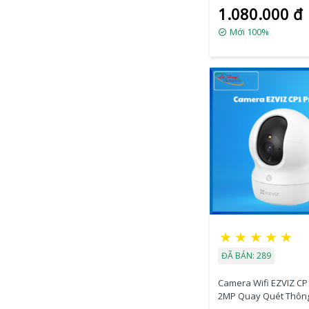
1.080.000 đ
Mới 100%
★
★
★
★
★
ĐÃ BÁN: 289
Camera Wifi EZVIZ CP
2MP Quay Quét Thôn