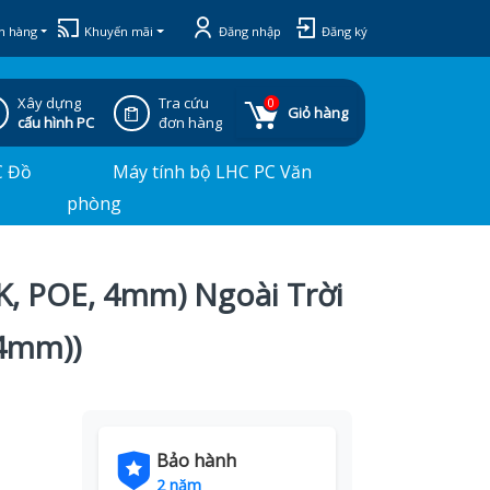
h hàng
Khuyến mãi
Đăng nhập
Đăng ký
Xây dựng
Tra cứu
0
Giỏ hàng
cấu hình PC
đơn hàng
C Đồ
Máy tính bộ LHC PC Văn
phòng
K, POE, 4mm) Ngoài Trời
4mm))
Bảo hành
2 năm