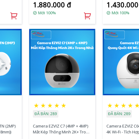
1.880.000 đ
1.430.000
Mới 100%
Mới 100%
★
★
★
★
★
★
★
★
★
ĐÃ BÁN: 289
ĐÃ BÁN: 289
TN (2MP)
Camera EZVIZ C7 (4MP + 4MP)
Camera EZVIZ C6C Quay Q
.8mm))
Mắt Kép Thông Minh 2K+ Trong
4K Wi-Fi - Tích Hợ
Nhà (CS-C7-R100-8G44WF)
R100-8G8WF)