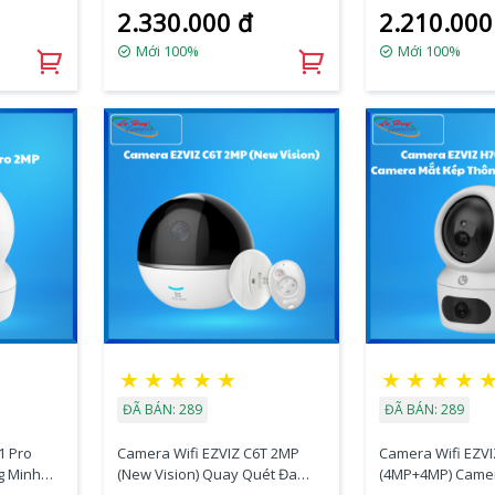
2.330.000 đ
2.210.000
Mới 100%
Mới 100%
★
★
★
★
★
★
★
★
★
ĐÃ BÁN: 289
ĐÃ BÁN: 289
1 Pro
Camera Wifi EZVIZ C6T 2MP
Camera Wifi EZV
g Minh
(New Vision) Quay Quét Đa
(4MP+4MP) Came