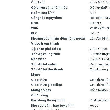
Ống kính
4mm @ F1.6, gó
Độ chiếu sáng tối thiểu
0,01 lux @(F1.
Ngàm ống kính
M12
Công tắc ngày/đêm
Bộ lọc IR-Cut
DNR
3D DNR
WDR
WDR kỹ thuật
BLC
Hỗ trợ
Khoảng cách nhìn đêm hồng ngoại
Lên đến 98 ft.
Video & Âm thanh
Độ phân giải tối đa
2304 × 1296
Tốc độ khung hình
Tự thích ứng t
Nén video
H.265 / H.264
Tốc độ bit video
Độ phân giải c
Tốc độ bit âm thanh
Tự thích ứng
Mạng
Giao thức
Giao thức độc
Giao thức giao diện
Giao thức độc
Mạng có dây
Cổng RJ45 × 1
Chức năng
Báo động thông minh
Phát hiện hình
Khu vực cảnh báo tùy chỉnh
Hỗ trợ