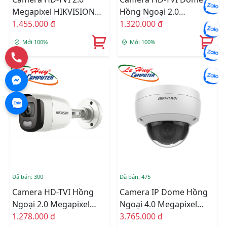
Megapixel HIKVISION
Hồng Ngoại 2.0
DS-2CE12DFT-F
1.455.000 đ
Megapixel HIKVISION
1.320.000 đ
DS-2CE72DFT-F
Mới 100%
Mới 100%
Đã bán: 300
Đã bán: 475
Camera HD-TVI Hồng
Camera IP Dome Hồng
Ngoại 2.0 Megapixel
Ngoại 4.0 Megapixel
HIKVISION DS-
1.278.000 đ
HIKVISION DS-
3.765.000 đ