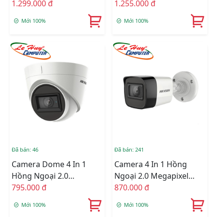
Megapixel HIKVISION
1.299.000 đ
HIKVISION DS-
1.255.000 đ
DS-2CE79D3T-IT3ZF
2CE19D3T-IT3ZF
Mới 100%
Mới 100%
Đã bán: 46
Đã bán: 241
Camera Dome 4 In 1
Camera 4 In 1 Hồng
Hồng Ngoại 2.0
Ngoại 2.0 Megapixel
Megapixel HIKVISION
795.000 đ
HIKVISION DS-
870.000 đ
DS-2CE78D3T-IT3F
2CE16D3T-IT3F
Mới 100%
Mới 100%