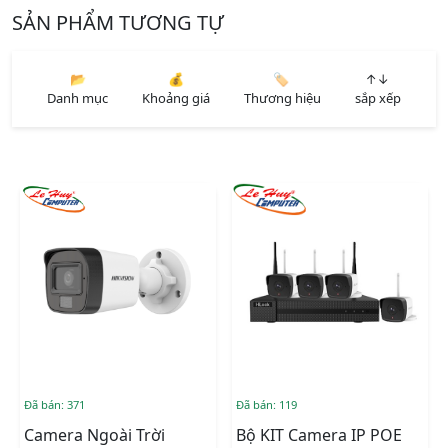
SẢN PHẨM TƯƠNG TỰ
📂
💰
🏷️
↑↓
Danh mục
Khoảng giá
Thương hiệu
sắp xếp
Đã bán: 371
Đã bán: 119
Camera Ngoài Trời
Bộ KIT Camera IP POE