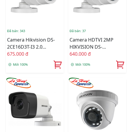
Đã bán: 343
Đã bán: 37
Camera Hikvision DS-
Camera HDTVI 2MP
2CE16D3T-I3 2.0
HIKVISION DS-
Megapixel
675.000 đ
2CE16D3T-I3P
640.000 đ
Mới 100%
Mới 100%