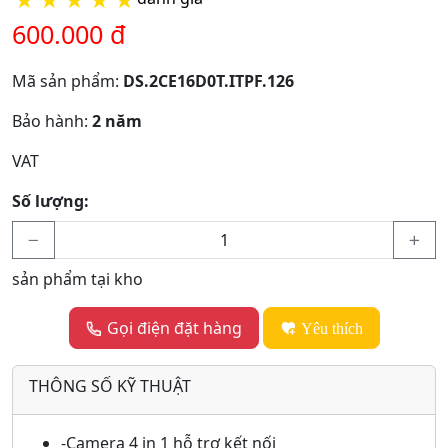
★
★
★
★
★
600.000 đ
Mã sản phẩm:
DS.2CE16D0T.ITPF.126
Bảo hành:
2 năm
VAT
Số lượng:
sản phẩm tại kho
Gọi điện đặt hàng
Yêu thích
THÔNG SỐ KỸ THUẬT
-Camera 4 in 1 hỗ trợ kết nối