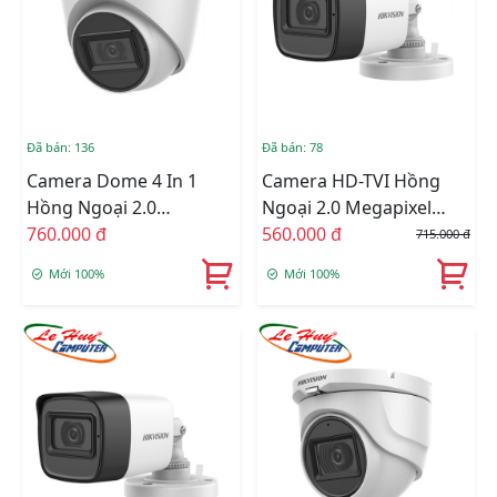
Đã bán: 136
Đã bán: 78
Camera Dome 4 In 1
Camera HD-TVI Hồng
Hồng Ngoại 2.0
Ngoại 2.0 Megapixel
Megapixel HIKVISION
760.000 đ
HIKVISION DS-
560.000 đ
715.000 đ
DS-2CE78D0T-IT3FS
2CE16D0T-ITFS
Mới 100%
Mới 100%