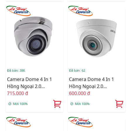
Đã bán: 386
Đã bán: 62
Camera Dome 4 In 1
Camera Dome 4 In 1
Hồng Ngoại 2.0
Hồng Ngoại 2.0
Megapixel HIKVISION
715.000 đ
Megapixel HIKVISION
600.000 đ
DS-2CE76D3T-ITMF
DS-2CE76D3T-ITPF
Mới 100%
Mới 100%