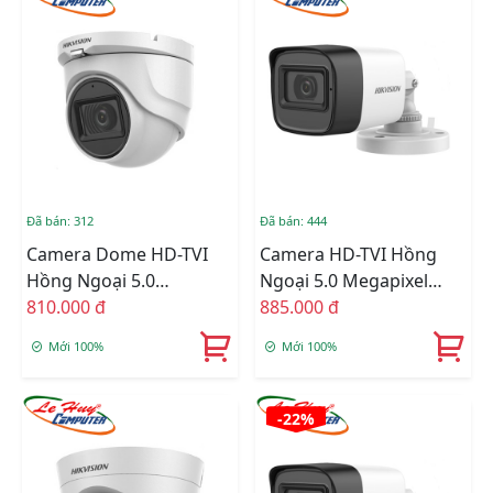
Đã bán: 312
Đã bán: 444
Camera Dome HD-TVI
Camera HD-TVI Hồng
Hồng Ngoại 5.0
Ngoại 5.0 Megapixel
Megapixel HIKVISION
810.000 đ
HIKVISION DS-
885.000 đ
DS-2CE76H0T-ITPFS
2CE16H0T-ITPFS
Mới 100%
Mới 100%
-22%