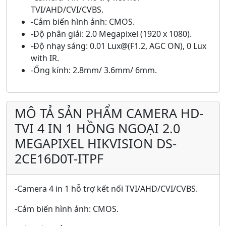
TVI/AHD/CVI/CVBS.
-Cảm biến hình ảnh: CMOS.
-Độ phân giải: 2.0 Megapixel (1920 x 1080).
-Độ nhạy sáng: 0.01 Lux@(F1.2, AGC ON), 0 Lux
with IR.
-Ống kính: 2.8mm/ 3.6mm/ 6mm.
MÔ TẢ SẢN PHẨM CAMERA HD-
TVI 4 IN 1 HỒNG NGOẠI 2.0
MEGAPIXEL HIKVISION DS-
2CE16D0T-ITPF
-Camera 4 in 1 hỗ trợ kết nối TVI/AHD/CVI/CVBS.
-Cảm biến hình ảnh: CMOS.