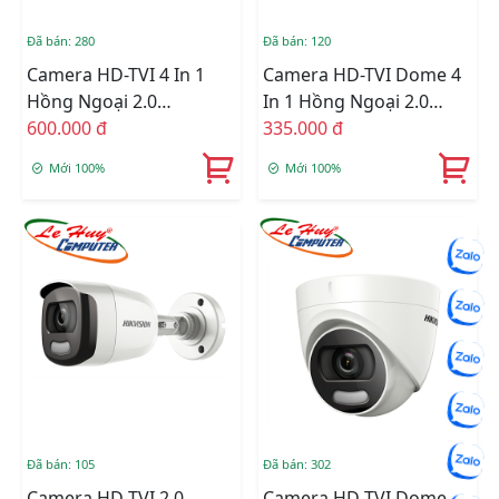
Đã bán: 280
Đã bán: 120
Camera HD-TVI 4 In 1
Camera HD-TVI Dome 4
Hồng Ngoại 2.0
In 1 Hồng Ngoại 2.0
Megapixel HIKVISION
600.000 đ
Megapixel HIKVISION
335.000 đ
DS-2CE16D0T-ITPF
DS-2CE56B2-IPF
Mới 100%
Mới 100%
Đã bán: 105
Đã bán: 302
Camera HD-TVI 2.0
Camera HD-TVI Dome