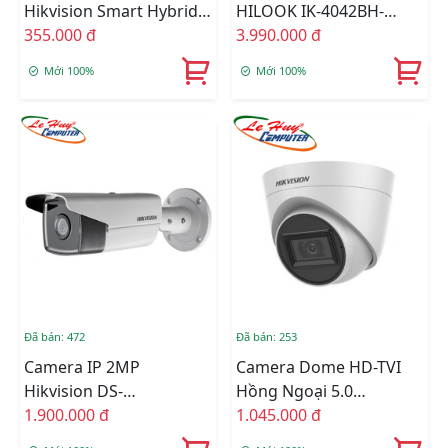
Hikvision Smart Hybrid
HILOOK IK-4042BH-
Light DS-2CE16D0T-
355.000 đ
MH/P
3.990.000 đ
EXLPF
Mới 100%
Mới 100%
Đã bán: 472
Đã bán: 253
Camera IP 2MP
Camera Dome HD-TVI
Hikvision DS-
Hồng Ngoại 5.0
2CD2T23G0-I8
1.900.000 đ
Megapixel HIKVISION
1.045.000 đ
DS-2CE78H0T-IT3FS