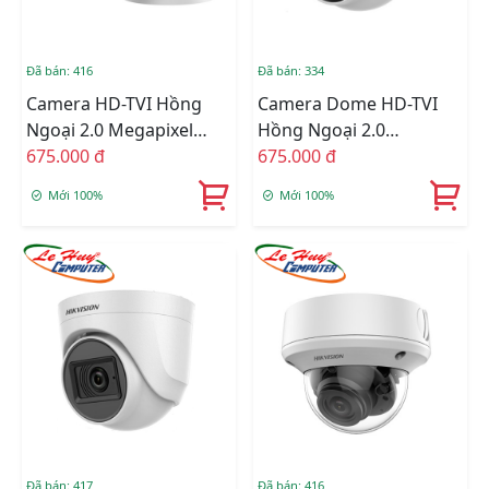
Đã bán: 416
Đã bán: 334
Camera HD-TVI Hồng
Camera Dome HD-TVI
Ngoại 2.0 Megapixel
Hồng Ngoại 2.0
HIKVISION DS-
675.000 đ
Megapixel HIKVISION
675.000 đ
2CE16D0T-ITPFS
DS-2CE76D0T-ITMFS
Mới 100%
Mới 100%
Đã bán: 417
Đã bán: 416