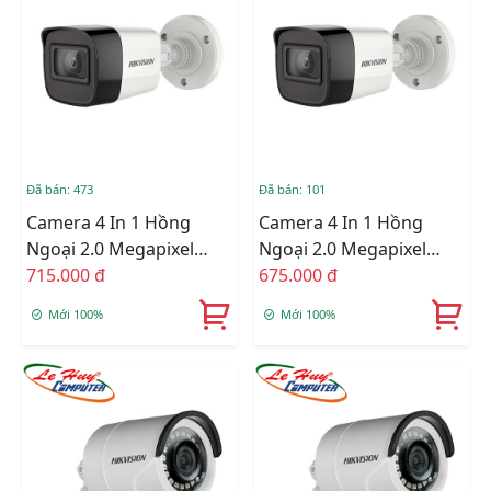
Đã bán: 473
Đã bán: 101
Camera 4 In 1 Hồng
Camera 4 In 1 Hồng
Ngoại 2.0 Megapixel
Ngoại 2.0 Megapixel
HIKVISION DS-
715.000 đ
HIKVISION DS-
675.000 đ
2CE16D3T-IT
2CE16D3T-ITPF
Mới 100%
Mới 100%