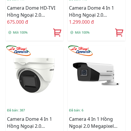
Camera Dome HD-TVI
Camera Dome 4 In 1
Hồng Ngoại 2.0
Hồng Ngoại 2.0
Megapixel HIKVISION
675.000 đ
Megapixel HIKVISION
1.299.000 đ
DS-2CE76D0T-ITPFS
DS-2CE5AD3T-VPIT3ZF
Mới 100%
Mới 100%
Đã bán: 387
Đã bán: 6
Camera Dome 4 In 1
Camera 4 In 1 Hồng
Hồng Ngoại 2.0
Ngoại 2.0 Megapixel