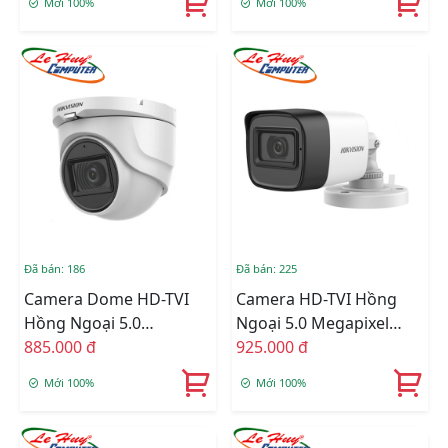
Mới 100%
Mới 100%
Đã bán: 186
Đã bán: 225
Camera Dome HD-TVI
Camera HD-TVI Hồng
Hồng Ngoại 5.0
Ngoại 5.0 Megapixel
Megapixel HIKVISION
885.000 đ
HIKVISION DS-
925.000 đ
DS-2CE76H0T-ITMFS
2CE16H0T-ITFS
Mới 100%
Mới 100%