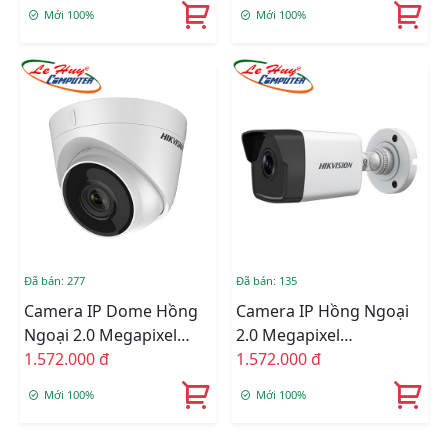
2CE10DFT-F
2CD2143G0-IU
Mới 100%
Mới 100%
Đã bán: 277
Đã bán: 135
Camera IP Dome Hồng
Camera IP Hồng Ngoại
Ngoại 2.0 Megapixel
2.0 Megapixel
HIKVISION DS-
1.572.000 đ
HIKVISION DS-
1.572.000 đ
2CD1323G0-IU
2CD1023G0-IU
Mới 100%
Mới 100%