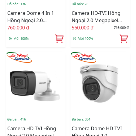
Đã bán: 136
Đã bán: 78
Camera Dome 4 In 1
Camera HD-TVI Hồng
Hồng Ngoại 2.0
Ngoại 2.0 Megapixel
Megapixel HIKVISION
760.000 đ
HIKVISION DS-
560.000 đ
715.000 đ
DS-2CE78D0T-IT3FS
2CE16D0T-ITFS
Mới 100%
Mới 100%
Đã bán: 416
Đã bán: 334
Camera HD-TVI Hồng
Camera Dome HD-TVI
Ngoại 2.0 Megapixel
Hồng Ngoại 2.0