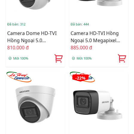
Đã bán: 312
Đã bán: 444
Camera Dome HD-TVI
Camera HD-TVI Hồng
Hồng Ngoại 5.0
Ngoại 5.0 Megapixel
Megapixel HIKVISION
810.000 đ
HIKVISION DS-
885.000 đ
DS-2CE76H0T-ITPFS
2CE16H0T-ITPFS
Mới 100%
Mới 100%
-22%