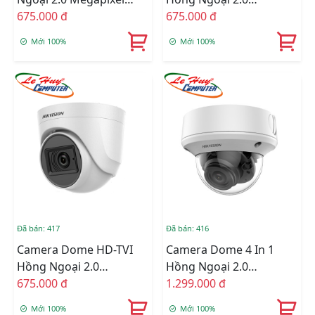
HIKVISION DS-
675.000 đ
Megapixel HIKVISION
675.000 đ
2CE16D0T-ITPFS
DS-2CE76D0T-ITMFS
Mới 100%
Mới 100%
Đã bán: 417
Đã bán: 416
Camera Dome HD-TVI
Camera Dome 4 In 1
Hồng Ngoại 2.0
Hồng Ngoại 2.0
Megapixel HIKVISION
675.000 đ
Megapixel HIKVISION
1.299.000 đ
DS-2CE76D0T-ITPFS
DS-2CE5AD3T-VPIT3ZF
Mới 100%
Mới 100%