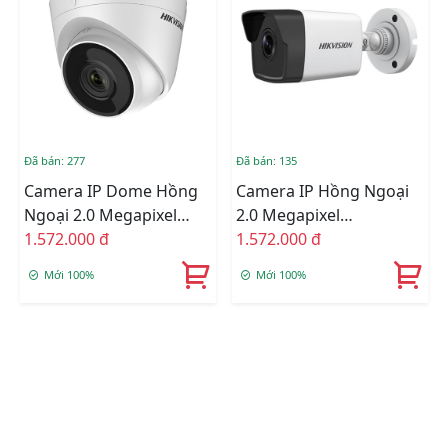
Đã bán: 277
Đã bán: 135
Camera IP Dome Hồng
Camera IP Hồng Ngoại
Ngoại 2.0 Megapixel
2.0 Megapixel
HIKVISION DS-
1.572.000 đ
HIKVISION DS-
1.572.000 đ
2CD1323G0-IU
2CD1023G0-IU
Mới 100%
Mới 100%