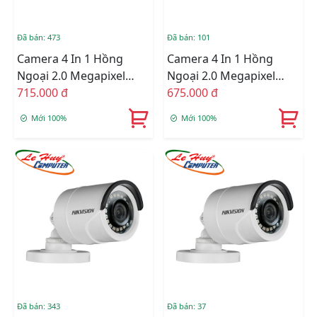
Đã bán: 473
Đã bán: 101
Camera 4 In 1 Hồng
Camera 4 In 1 Hồng
Ngoại 2.0 Megapixel
Ngoại 2.0 Megapixel
HIKVISION DS-
715.000 đ
HIKVISION DS-
675.000 đ
2CE16D3T-IT
2CE16D3T-ITPF
Mới 100%
Mới 100%
Đã bán: 343
Đã bán: 37