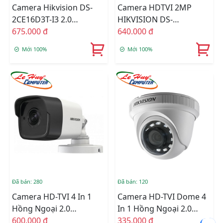
Camera Hikvision DS-
Camera HDTVI 2MP
2CE16D3T-I3 2.0
HIKVISION DS-
Megapixel
675.000 đ
2CE16D3T-I3P
640.000 đ
Mới 100%
Mới 100%
Đã bán: 280
Đã bán: 120
Camera HD-TVI 4 In 1
Camera HD-TVI Dome 4
Hồng Ngoại 2.0
In 1 Hồng Ngoại 2.0
Megapixel HIKVISION
600.000 đ
Megapixel HIKVISION
335.000 đ