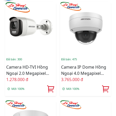
Đã bán: 300
Đã bán: 475
Camera HD-TVI Hồng
Camera IP Dome Hồng
Ngoại 2.0 Megapixel
Ngoại 4.0 Megapixel
HIKVISION DS-
1.278.000 đ
HIKVISION DS-
3.765.000 đ
2CE10DFT-F
2CD2143G0-IU
Mới 100%
Mới 100%