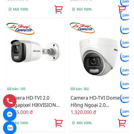
DS-2CE16D0T-ITPF
DS-2CE56B2-IPF
Mới 100%
Mới 100%
Đã bán: 105
Đã bán: 302
Camera HD-TVI 2.0
Camera HD-TVI Dome
Megapixel HIKVISION
Hồng Ngoại 2.0
DS-2CE12DFT-F
1.455.000 đ
Megapixel HIKVISION
1.320.000 đ
DS-2CE72DFT-F
Mới 100%
Mới 100%