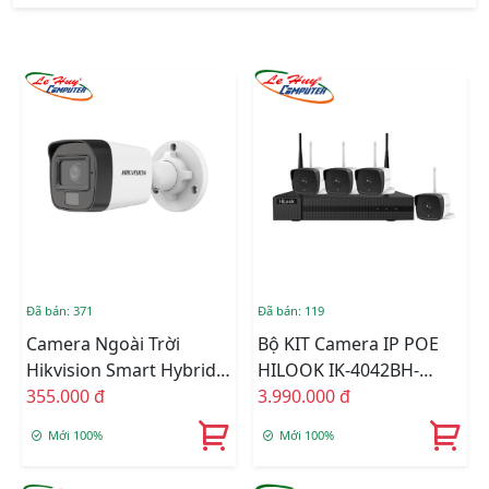
Đã bán: 371
Đã bán: 119
Camera Ngoài Trời
Bộ KIT Camera IP POE
Hikvision Smart Hybrid
HILOOK IK-4042BH-
Light DS-2CE16D0T-
355.000 đ
MH/P
3.990.000 đ
EXLPF
Mới 100%
Mới 100%