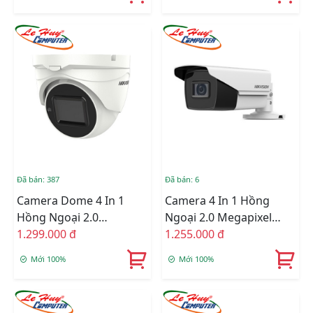
Đã bán: 387
Đã bán: 6
Camera Dome 4 In 1
Camera 4 In 1 Hồng
Hồng Ngoại 2.0
Ngoại 2.0 Megapixel
Megapixel HIKVISION
1.299.000 đ
HIKVISION DS-
1.255.000 đ
DS-2CE79D3T-IT3ZF
2CE19D3T-IT3ZF
Mới 100%
Mới 100%