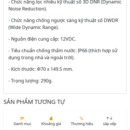
- Chức năng lọc nhiễu kỹ thuật số 3D DNR (Dynamic
Noise Reduction).
- Chức năng chống ngược sáng kỹ thuật số DWDR
(Wide Dynamic Range).
- Nguồn điện cung cấp: 12VDC.
- Tiêu chuẩn chống thấm nước: IP66 (thích hợp sử
dụng trong nhà và ngoài trời).
- Kích thước: Φ70 x 149.5 mm.
- Trọng lượng: 290g.
SẢN PHẨM TƯƠNG TỰ
📂
💰
🏷️
↑↓
Danh mục
Khoảng giá
Thương hiệu
sắp xếp