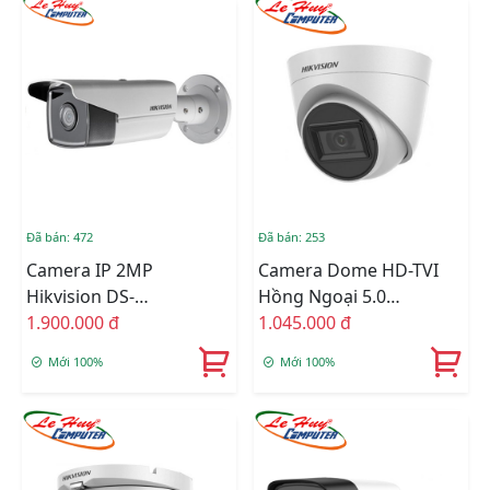
Đã bán: 472
Đã bán: 253
Camera IP 2MP
Camera Dome HD-TVI
Hikvision DS-
Hồng Ngoại 5.0
2CD2T23G0-I8
1.900.000 đ
Megapixel HIKVISION
1.045.000 đ
DS-2CE78H0T-IT3FS
Mới 100%
Mới 100%