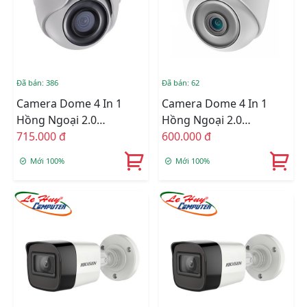
Đã bán: 386
Đã bán: 62
Camera Dome 4 In 1
Camera Dome 4 In 1
Hồng Ngoại 2.0
Hồng Ngoại 2.0
Megapixel HIKVISION
715.000 đ
Megapixel HIKVISION
600.000 đ
DS-2CE76D3T-ITMF
DS-2CE76D3T-ITPF
Mới 100%
Mới 100%