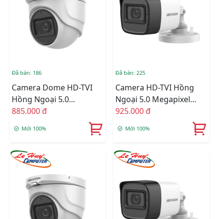
Đã bán: 186
Đã bán: 225
Camera Dome HD-TVI
Camera HD-TVI Hồng
Hồng Ngoại 5.0
Ngoại 5.0 Megapixel
Megapixel HIKVISION
885.000 đ
HIKVISION DS-
925.000 đ
DS-2CE76H0T-ITMFS
2CE16H0T-ITFS
Mới 100%
Mới 100%