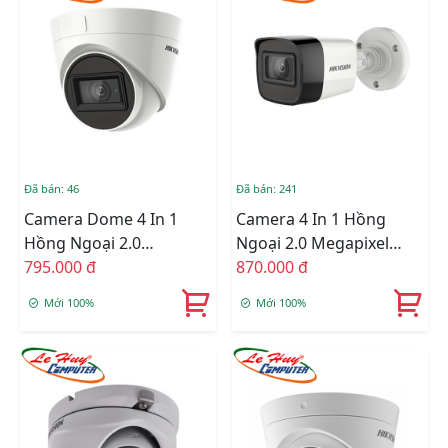
Đã bán: 46
Đã bán: 241
Camera Dome 4 In 1
Camera 4 In 1 Hồng
Hồng Ngoại 2.0
Ngoại 2.0 Megapixel
Megapixel HIKVISION
795.000 đ
HIKVISION DS-
870.000 đ
DS-2CE78D3T-IT3F
2CE16D3T-IT3F
Mới 100%
Mới 100%