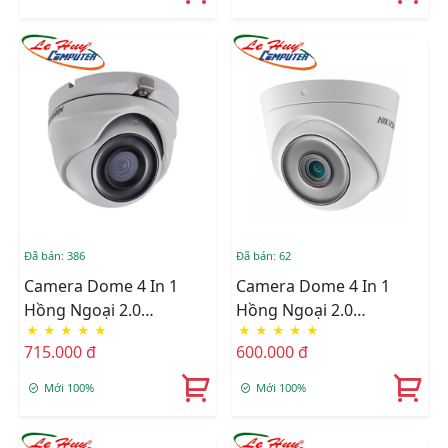
Đã bán: 386
Đã bán: 62
Camera Dome 4 In 1
Camera Dome 4 In 1
Hồng Ngoại 2.0
Hồng Ngoại 2.0
★
★
★
★
★
★
★
★
★
★
Megapixel HIKVISION
Megapixel HIKVISION
715.000 đ
600.000 đ
DS-2CE76D3T-ITMF
DS-2CE76D3T-ITPF
Mới 100%
Mới 100%