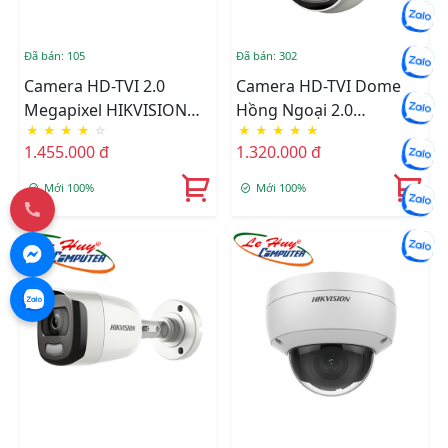
Đã bán: 105
Đã bán: 302
Camera HD-TVI 2.0
Camera HD-TVI Dome
Megapixel HIKVISION
Hồng Ngoại 2.0
★
★
★
★
☆
★
★
★
★
★
DS-2CE12DFT-F
Megapixel HIKVISION
1.455.000 đ
1.320.000 đ
DS-2CE72DFT-F
Mới 100%
Mới 100%