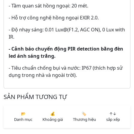
- Tầm quan sát hồng ngoại: 20 mét.
- Hỗ trợ công nghệ hồng ngoại EXIR 2.0.
- Độ nhạy sáng: 0.01 Lux@(F1.2, AGC ON), 0 Lux with
IR.
- Cảnh báo chuyển động PIR detection bằng đèn
led ánh sáng trắng.
- Tiêu chuẩn chống bụi và nước: IP67 (thích hợp sử
dụng trong nhà và ngoài trời).
SẢN PHẨM TƯƠNG TỰ
📂
💰
🏷️
↑↓
Danh mục
Khoảng giá
Thương hiệu
sắp xếp