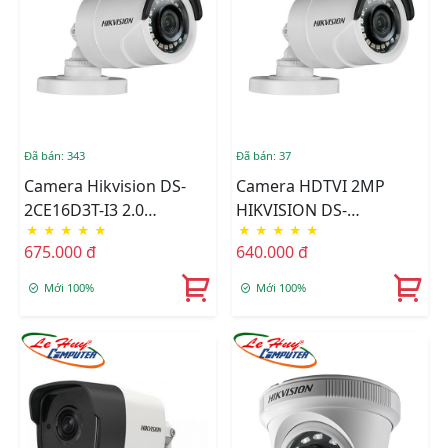
Đã bán: 343
Đã bán: 37
Camera Hikvision DS-
Camera HDTVI 2MP
2CE16D3T-I3 2.0
HIKVISION DS-
★
★
★
★
★
★
★
★
★
★
Megapixel
2CE16D3T-I3P
675.000 đ
640.000 đ
Mới 100%
Mới 100%