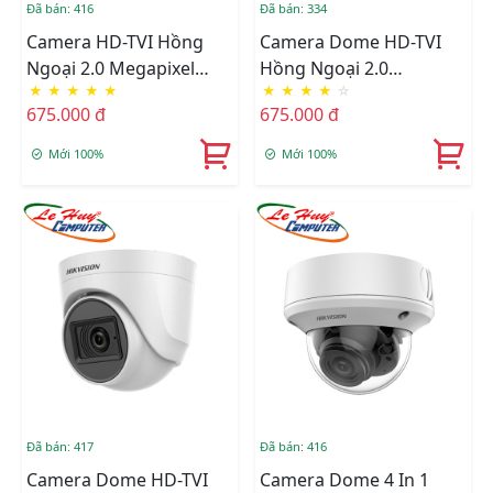
Đã bán: 416
Đã bán: 334
Camera HD-TVI Hồng
Camera Dome HD-TVI
Ngoại 2.0 Megapixel
Hồng Ngoại 2.0
★
★
★
★
★
★
★
★
★
☆
HIKVISION DS-
Megapixel HIKVISION
675.000 đ
675.000 đ
2CE16D0T-ITPFS
DS-2CE76D0T-ITMFS
Mới 100%
Mới 100%
Đã bán: 417
Đã bán: 416
Camera Dome HD-TVI
Camera Dome 4 In 1