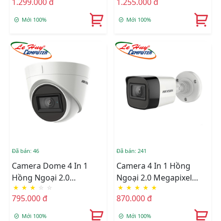
1.299.000 đ
1.255.000 đ
DS-2CE79D3T-IT3ZF
2CE19D3T-IT3ZF
Mới 100%
Mới 100%
Đã bán: 46
Đã bán: 241
Camera Dome 4 In 1
Camera 4 In 1 Hồng
Hồng Ngoại 2.0
Ngoại 2.0 Megapixel
★
★
★
☆
☆
★
★
★
★
★
Megapixel HIKVISION
HIKVISION DS-
795.000 đ
870.000 đ
DS-2CE78D3T-IT3F
2CE16D3T-IT3F
Mới 100%
Mới 100%