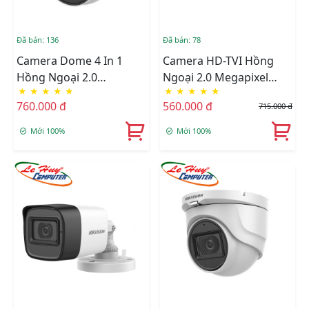
Đã bán: 136
Đã bán: 78
Camera Dome 4 In 1
Camera HD-TVI Hồng
Hồng Ngoại 2.0
Ngoại 2.0 Megapixel
★
★
★
★
★
★
★
★
★
★
Megapixel HIKVISION
HIKVISION DS-
760.000 đ
560.000 đ
715.000 đ
DS-2CE78D0T-IT3FS
2CE16D0T-ITFS
Mới 100%
Mới 100%