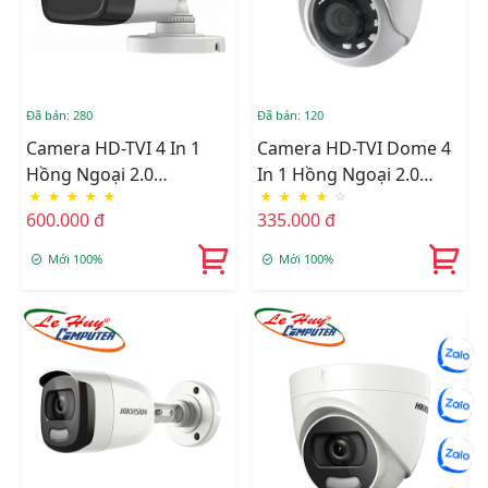
Đã bán: 280
Đã bán: 120
Camera HD-TVI 4 In 1
Camera HD-TVI Dome 4
Hồng Ngoại 2.0
In 1 Hồng Ngoại 2.0
★
★
★
★
★
★
★
★
★
☆
Megapixel HIKVISION
Megapixel HIKVISION
600.000 đ
335.000 đ
DS-2CE16D0T-ITPF
DS-2CE56B2-IPF
Mới 100%
Mới 100%