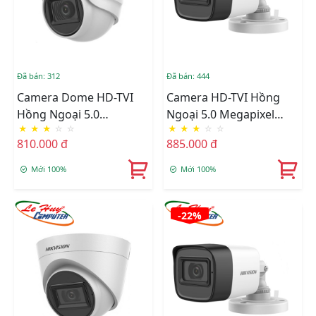
Đã bán: 312
Đã bán: 444
Camera Dome HD-TVI
Camera HD-TVI Hồng
Hồng Ngoại 5.0
Ngoại 5.0 Megapixel
★
★
★
☆
☆
★
★
★
☆
☆
Megapixel HIKVISION
HIKVISION DS-
810.000 đ
885.000 đ
DS-2CE76H0T-ITPFS
2CE16H0T-ITPFS
Mới 100%
Mới 100%
-22%