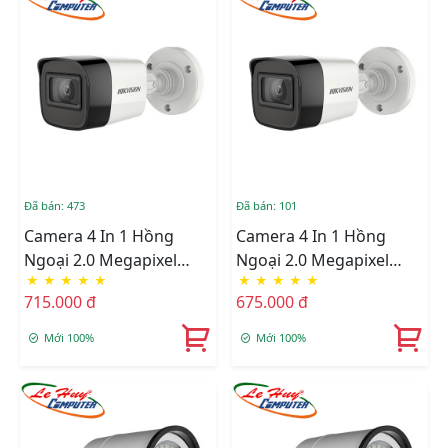
Đã bán: 473
Đã bán: 101
Camera 4 In 1 Hồng
Camera 4 In 1 Hồng
Ngoại 2.0 Megapixel
Ngoại 2.0 Megapixel
★
★
★
★
★
★
★
★
★
★
HIKVISION DS-
HIKVISION DS-
715.000 đ
675.000 đ
2CE16D3T-IT
2CE16D3T-ITPF
Mới 100%
Mới 100%