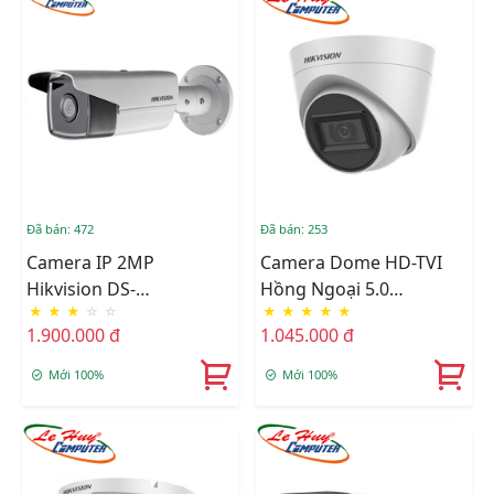
Đã bán: 472
Đã bán: 253
Camera IP 2MP
Camera Dome HD-TVI
Hikvision DS-
Hồng Ngoại 5.0
★
★
★
☆
☆
★
★
★
★
★
2CD2T23G0-I8
Megapixel HIKVISION
1.900.000 đ
1.045.000 đ
DS-2CE78H0T-IT3FS
Mới 100%
Mới 100%