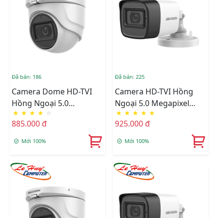
Đã bán: 186
Đã bán: 225
Camera Dome HD-TVI
Camera HD-TVI Hồng
Hồng Ngoại 5.0
Ngoại 5.0 Megapixel
★
★
★
★
☆
★
★
★
★
★
Megapixel HIKVISION
HIKVISION DS-
885.000 đ
925.000 đ
DS-2CE76H0T-ITMFS
2CE16H0T-ITFS
Mới 100%
Mới 100%