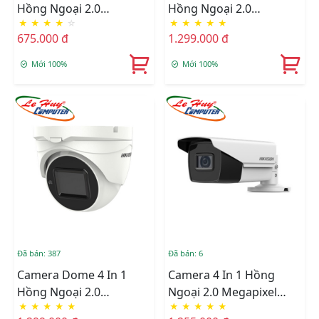
Hồng Ngoại 2.0
Hồng Ngoại 2.0
★
★
★
★
☆
★
★
★
★
★
Megapixel HIKVISION
Megapixel HIKVISION
675.000 đ
1.299.000 đ
DS-2CE76D0T-ITPFS
DS-2CE5AD3T-VPIT3ZF
Mới 100%
Mới 100%
Đã bán: 387
Đã bán: 6
Camera Dome 4 In 1
Camera 4 In 1 Hồng
Hồng Ngoại 2.0
Ngoại 2.0 Megapixel
★
★
★
★
★
★
★
★
★
★
Megapixel HIKVISION
HIKVISION DS-