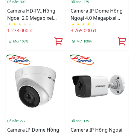
Đã bán: 300
Đã bán: 475
Camera HD-TVI Hồng
Camera IP Dome Hồng
Ngoại 2.0 Megapixel
Ngoại 4.0 Megapixel
★
★
★
☆
☆
★
★
★
★
☆
HIKVISION DS-
HIKVISION DS-
1.278.000 đ
3.765.000 đ
2CE10DFT-F
2CD2143G0-IU
Mới 100%
Mới 100%
Đã bán: 277
Đã bán: 135
Camera IP Dome Hồng
Camera IP Hồng Ngoại