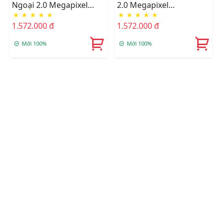
Ngoại 2.0 Megapixel
2.0 Megapixel
★
★
★
★
★
★
★
★
★
★
HIKVISION DS-
HIKVISION DS-
1.572.000 đ
1.572.000 đ
2CD1323G0-IU
2CD1023G0-IU
Mới 100%
Mới 100%