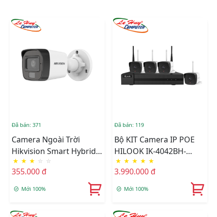
Đã bán: 371
Đã bán: 119
Camera Ngoài Trời
Bộ KIT Camera IP POE
Hikvision Smart Hybrid
HILOOK IK-4042BH-
★
★
★
☆
☆
★
★
★
★
★
Light DS-2CE16D0T-
MH/P
355.000 đ
3.990.000 đ
EXLPF
Mới 100%
Mới 100%