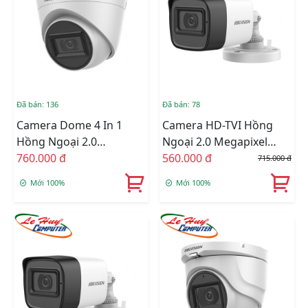
Đã bán: 136
Đã bán: 78
Camera Dome 4 In 1
Camera HD-TVI Hồng
Hồng Ngoại 2.0
Ngoại 2.0 Megapixel
Megapixel HIKVISION
760.000 đ
HIKVISION DS-
560.000 đ
715.000 đ
DS-2CE78D0T-IT3FS
2CE16D0T-ITFS
Mới 100%
Mới 100%