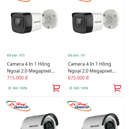
Đã bán: 473
Đã bán: 101
Camera 4 In 1 Hồng
Camera 4 In 1 Hồng
Ngoại 2.0 Megapixel
Ngoại 2.0 Megapixel
HIKVISION DS-
715.000 đ
HIKVISION DS-
675.000 đ
2CE16D3T-IT
2CE16D3T-ITPF
Mới 100%
Mới 100%