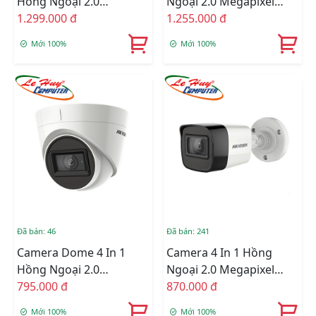
Hồng Ngoại 2.0
Ngoại 2.0 Megapixel
Megapixel HIKVISION
1.299.000 đ
HIKVISION DS-
1.255.000 đ
DS-2CE79D3T-IT3ZF
2CE19D3T-IT3ZF
Mới 100%
Mới 100%
Đã bán: 46
Đã bán: 241
Camera Dome 4 In 1
Camera 4 In 1 Hồng
Hồng Ngoại 2.0
Ngoại 2.0 Megapixel
Megapixel HIKVISION
795.000 đ
HIKVISION DS-
870.000 đ
DS-2CE78D3T-IT3F
2CE16D3T-IT3F
Mới 100%
Mới 100%