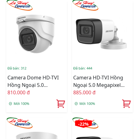
Đã bán: 312
Đã bán: 444
Camera Dome HD-TVI
Camera HD-TVI Hồng
Hồng Ngoại 5.0
Ngoại 5.0 Megapixel
Megapixel HIKVISION
810.000 đ
HIKVISION DS-
885.000 đ
DS-2CE76H0T-ITPFS
2CE16H0T-ITPFS
Mới 100%
Mới 100%
-22%