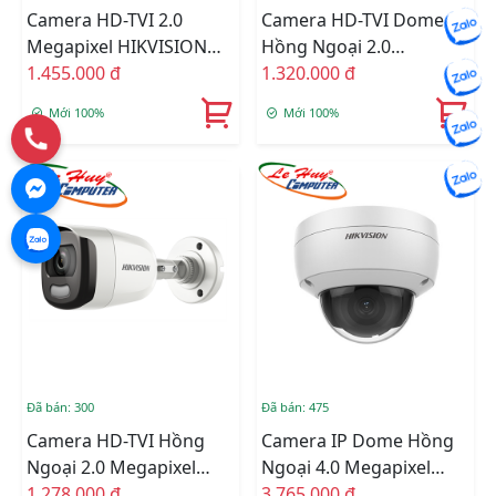
Camera HD-TVI 2.0
Camera HD-TVI Dome
Megapixel HIKVISION
Hồng Ngoại 2.0
DS-2CE12DFT-F
1.455.000 đ
Megapixel HIKVISION
1.320.000 đ
DS-2CE72DFT-F
Mới 100%
Mới 100%
Đã bán: 300
Đã bán: 475
Camera HD-TVI Hồng
Camera IP Dome Hồng
Ngoại 2.0 Megapixel
Ngoại 4.0 Megapixel
HIKVISION DS-
1.278.000 đ
HIKVISION DS-
3.765.000 đ