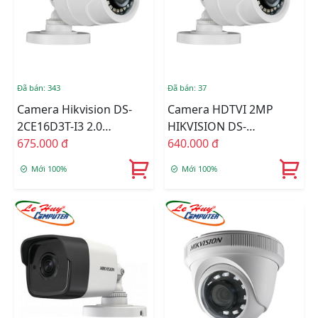
Đã bán: 343
Đã bán: 37
Camera Hikvision DS-
Camera HDTVI 2MP
2CE16D3T-I3 2.0
HIKVISION DS-
Megapixel
675.000 đ
2CE16D3T-I3P
640.000 đ
Mới 100%
Mới 100%