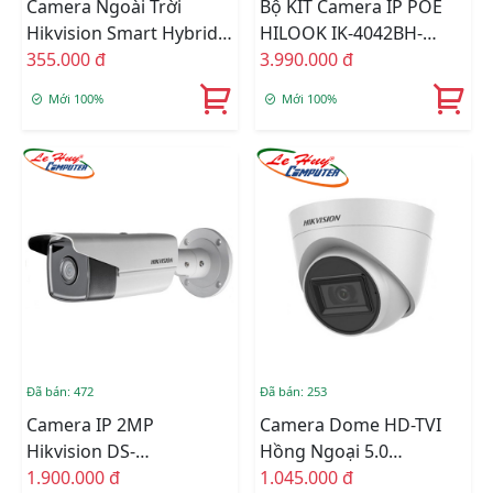
Camera Ngoài Trời
Bộ KIT Camera IP POE
Hikvision Smart Hybrid
HILOOK IK-4042BH-
Light DS-2CE16D0T-
355.000 đ
MH/P
3.990.000 đ
EXLPF
Mới 100%
Mới 100%
Đã bán: 472
Đã bán: 253
Camera IP 2MP
Camera Dome HD-TVI
Hikvision DS-
Hồng Ngoại 5.0
2CD2T23G0-I8
1.900.000 đ
Megapixel HIKVISION
1.045.000 đ