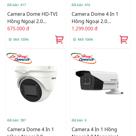
Đã bán: 417
Đã bán: 416
Camera Dome HD-TVI
Camera Dome 4 In 1
Hồng Ngoại 2.0
Hồng Ngoại 2.0
Megapixel HIKVISION
675.000 đ
Megapixel HIKVISION
1.299.000 đ
DS-2CE76D0T-ITPFS
DS-2CE5AD3T-VPIT3ZF
Mới 100%
Mới 100%
Đã bán: 387
Đã bán: 6
Camera Dome 4 In 1
Camera 4 In 1 Hồng