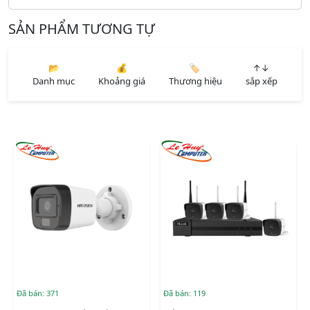
SẢN PHẨM TƯƠNG TỰ
📂
💰
🏷️
↑↓
Danh mục
Khoảng giá
Thương hiệu
sắp xếp
Đã bán: 371
Đã bán: 119