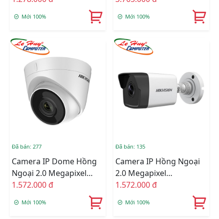
2CE10DFT-F
2CD2143G0-IU
Mới 100%
Mới 100%
Đã bán: 277
Đã bán: 135
Camera IP Dome Hồng
Camera IP Hồng Ngoại
Ngoại 2.0 Megapixel
2.0 Megapixel
HIKVISION DS-
1.572.000 đ
HIKVISION DS-
1.572.000 đ
2CD1323G0-IU
2CD1023G0-IU
Mới 100%
Mới 100%