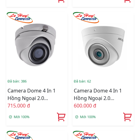
Đã bán: 386
Đã bán: 62
Camera Dome 4 In 1
Camera Dome 4 In 1
Hồng Ngoại 2.0
Hồng Ngoại 2.0
Megapixel HIKVISION
715.000 đ
Megapixel HIKVISION
600.000 đ
DS-2CE76D3T-ITMF
DS-2CE76D3T-ITPF
Mới 100%
Mới 100%