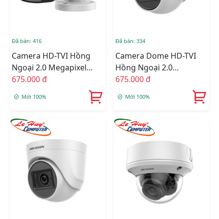
Đã bán: 416
Đã bán: 334
Camera HD-TVI Hồng
Camera Dome HD-TVI
Ngoại 2.0 Megapixel
Hồng Ngoại 2.0
HIKVISION DS-
675.000 đ
Megapixel HIKVISION
675.000 đ
2CE16D0T-ITPFS
DS-2CE76D0T-ITMFS
Mới 100%
Mới 100%