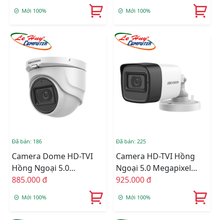
DS-2CE78H0T-IT3FS
Mới 100%
Mới 100%
Đã bán: 186
Đã bán: 225
Camera Dome HD-TVI
Camera HD-TVI Hồng
Hồng Ngoại 5.0
Ngoại 5.0 Megapixel
Megapixel HIKVISION
885.000 đ
HIKVISION DS-
925.000 đ
DS-2CE76H0T-ITMFS
2CE16H0T-ITFS
Mới 100%
Mới 100%