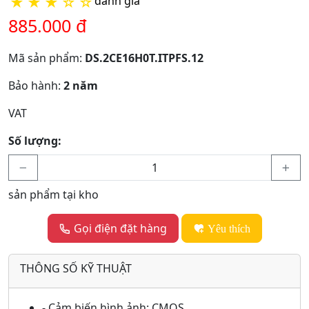
★
★
★
☆
☆
đánh giá
885.000 đ
Mã sản phẩm:
DS.2CE16H0T.ITPFS.12
Bảo hành:
2 năm
VAT
Số lượng:
sản phẩm tại kho
Gọi điện đặt hàng
Yêu thích
THÔNG SỐ KỸ THUẬT
- Cảm biến hình ảnh: CMOS.